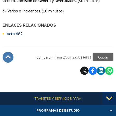
Género. Comisión de Género y Diversidades. (80 minutos)
3.- Varios o Incidentes. (10 minutos)
ENLACES RELACIONADOS
Acta 662
Compartir:
Copiar
https://uchile.cl/u186869
Subir
Más información
TRÁMITES Y SERVICIOS PARA
PROGRAMAS DE ESTUDIO
Alumnas/os y exalumnas/os