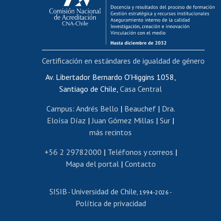
Funcionarias/os
Cursos internos de capacitación
Bienestar del personal
Certificación en estándares de igualdad de género
Portal de movilidad interna
Certificado de renta
Av. Libertador Bernardo O'Higgins 1058,
Santiago de Chile,
Casa Central
Certificado de renta honorarios
Gestión de correo uchile
Campus
:
Andrés Bello
|
Beauchef
|
Dra.
Editar páginas blancas
Eloísa Díaz
|
Juan Gómez Millas
|
Sur
|
más recintos
Extranjeras/os
Revalidación y reconocimiento de títulos
+56 2 29782000
|
Teléfonos y correos
|
Mapa del portal
|
Contacto
Postulación al Programa de Movilidad Estudiantil
Inscripción de asignaturas
SISIB
Universidad de Chile
Cursos de español
-
, 1994-2026 -
Política de privacidad
Mi Uchile
Ayuda tecnológica
Tarjeta TUI
Wifi