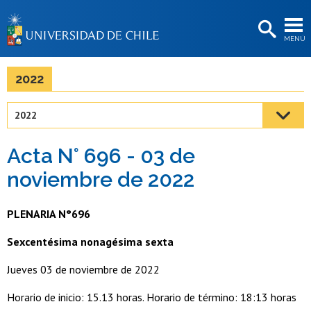
EXTENSIÓN
MENÚ
BIBLIOTECAS
LA UNIVERSIDAD
2022
Postulantes
2022
Estudiantes
Acta N° 696 - 03 de
Académicas/os
noviembre de 2022
Funcionarias/os
PLENARIA N°696
Egresadas/os
Sexcentésima nonagésima sexta
Jueves 03 de noviembre de 2022
Horario de inicio: 15.13 horas. Horario de término: 18:13 horas