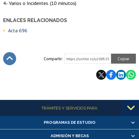
4.- Varios o Incidentes. (10 minutos)
ENLACES RELACIONADOS
Acta 696
Compartir:
Copiar
https://uchile.cl/u200515
Subir
Más información
TRÁMITES Y SERVICIOS PARA
PROGRAMAS DE ESTUDIO
Alumnas/os y exalumnas/os
Matrícula en línea
ADMISIÓN Y BECAS