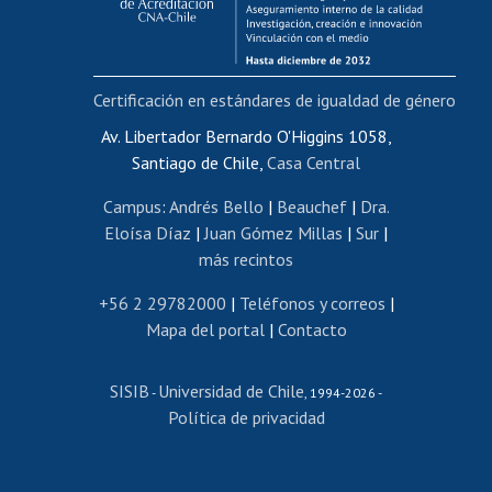
Funcionarias/os
Cursos internos de capacitación
Bienestar del personal
Certificación en estándares de igualdad de género
Portal de movilidad interna
Certificado de renta
Av. Libertador Bernardo O'Higgins 1058,
Santiago de Chile,
Casa Central
Certificado de renta honorarios
Gestión de correo uchile
Campus
:
Andrés Bello
|
Beauchef
|
Dra.
Editar páginas blancas
Eloísa Díaz
|
Juan Gómez Millas
|
Sur
|
más recintos
Extranjeras/os
Revalidación y reconocimiento de títulos
+56 2 29782000
|
Teléfonos y correos
|
Mapa del portal
|
Contacto
Postulación al Programa de Movilidad Estudiantil
Inscripción de asignaturas
SISIB
Universidad de Chile
Cursos de español
-
, 1994-2026 -
Política de privacidad
Mi Uchile
Ayuda tecnológica
Tarjeta TUI
Wifi
Acoso laboral, sexual y violencia