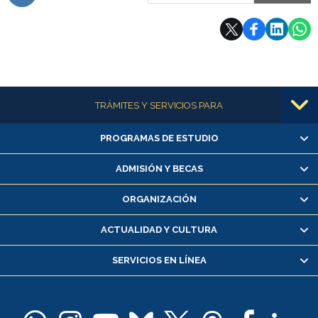
Subir
Más información
TRÁMITES Y SERVICIOS PARA
PROGRAMAS DE ESTUDIO
Alumnas/os y exalumnas/os
Matrícula en línea
ADMISIÓN Y BECAS
Inscripción y cambio de asignaturas
ORGANIZACIÓN
Consulta y certificado de notas
Certificado de alumno regular
ACTUALIDAD Y CULTURA
Servicio médico y dental
SERVICIOS EN LÍNEA
Pago de arancel y crédito alumnos
Pago de arancel y crédito exalumnos
Certificado de títulos y grados