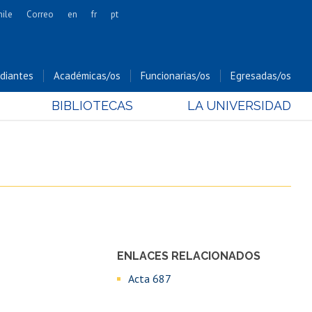
hile
Correo
en
fr
pt
Artes
Cs. Agronómicas
diantes
Académicas/os
Funcionarias/os
Egresadas/os
Cs. Forestales y Conservación
BIBLIOTECAS
LA UNIVERSIDAD
Cs. Sociales
Comunicación e Imagen
Economía y Negocios
Gobierno
Odontología
Estudios Internacionales
Bachillerato
ENLACES RELACIONADOS
Hospital Clínico
Acta 687