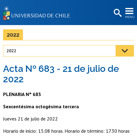
EXTENSIÓN
MENÚ
BIBLIOTECAS
LA UNIVERSIDAD
2022
Postulantes
2022
Estudiantes
Acta Nº 683 - 21 de julio de
Académicas/os
2022
Funcionarias/os
PLENARIA N° 683
Egresadas/os
Sexcentésima octogésima tercera
Jueves 21 de julio de 2022
Horario de inicio: 15.08 horas. Horario de término: 17.30 horas