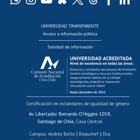
Docentes
Postulación a concursos internos de investigación
Consulta a bases de datos
UNIVERSIDAD TRANSPARENTE
Perfeccionamiento
Acceso a información pública
Editar Portafolio Académico
Solicitud de información
Evaluación docente
Calificación académica
Postulación al AUCAI
Funcionarias/os
Cursos internos de capacitación
Bienestar del personal
Certificación en estándares de igualdad de género
Portal de movilidad interna
Certificado de renta
Av. Libertador Bernardo O'Higgins 1058,
Santiago de Chile,
Casa Central
Certificado de renta honorarios
Gestión de correo uchile
Campus
:
Andrés Bello
|
Beauchef
|
Dra.
Editar páginas blancas