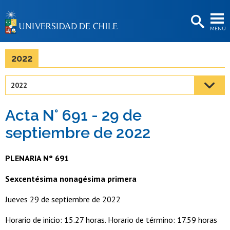
EXTENSIÓN
MENÚ
BIBLIOTECAS
LA UNIVERSIDAD
2022
Postulantes
2022
Estudiantes
Acta N° 691 - 29 de
Académicas/os
septiembre de 2022
Funcionarias/os
PLENARIA N° 691
Egresadas/os
Sexcentésima nonagésima primera
Jueves 29 de septiembre de 2022
Horario de inicio: 15.27 horas. Horario de término: 17.59 horas