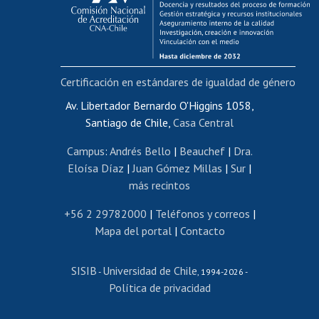
Funcionarias/os
Cursos internos de capacitación
Bienestar del personal
Certificación en estándares de igualdad de género
Portal de movilidad interna
Certificado de renta
Av. Libertador Bernardo O'Higgins 1058,
Santiago de Chile,
Casa Central
Certificado de renta honorarios
Gestión de correo uchile
Campus
:
Andrés Bello
|
Beauchef
|
Dra.
Editar páginas blancas
Eloísa Díaz
|
Juan Gómez Millas
|
Sur
|
más recintos
Extranjeras/os
Revalidación y reconocimiento de títulos
+56 2 29782000
|
Teléfonos y correos
|
Mapa del portal
|
Contacto
Postulación al Programa de Movilidad Estudiantil
Inscripción de asignaturas
SISIB
Universidad de Chile
Cursos de español
-
, 1994-2026 -
Política de privacidad
Mi Uchile
Ayuda tecnológica
Tarjeta TUI
Wifi