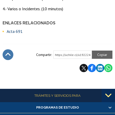
4.- Varios o Incidentes. (10 minutos)
ENLACES RELACIONADOS
Acta 691
Compartir:
Copiar
https://uchile.cl/u192224
Subir
Más información
TRÁMITES Y SERVICIOS PARA
PROGRAMAS DE ESTUDIO
Alumnas/os y exalumnas/os