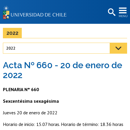
EXTENSIÓN
MENÚ
BIBLIOTECAS
LA UNIVERSIDAD
2022
Postulantes
2022
Estudiantes
Acta Nº 660 - 20 de enero de
Académicas/os
2022
Funcionarias/os
PLENARIA N° 660
Egresadas/os
Sexcentésima sexagésima
Jueves 20 de enero de 2022
Horario de inicio: 15.07 horas. Horario de término: 18.36 horas