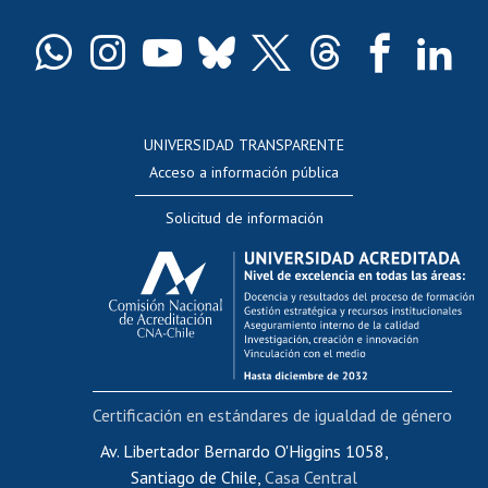
Certificado de títulos y grados
Docentes
Postulación a concursos internos de investigación
Consulta a bases de datos
UNIVERSIDAD TRANSPARENTE
Perfeccionamiento
Acceso a información pública
Editar Portafolio Académico
Solicitud de información
Evaluación docente
Calificación académica
Postulación al AUCAI
Funcionarias/os
Cursos internos de capacitación
Bienestar del personal
Certificación en estándares de igualdad de género
Portal de movilidad interna
Certificado de renta
Av. Libertador Bernardo O'Higgins 1058,
Santiago de Chile,
Casa Central
Certificado de renta honorarios