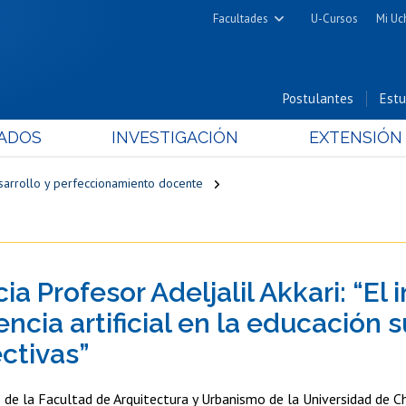
Facultades
U-Cursos
Mi Uc
Arquitectura y Urbanismo
Ciencias
Postulantes
Estu
Cs. Físicas y Matemáticas
ADOS
INVESTIGACIÓN
EXTENSIÓN
Cs. Químicas y Farmacéuticas
Cs. Veterinarias y Pecuarias
sarrollo y perfeccionamiento docente
Derecho
Filosofía y Humanidades
Medicina
a Profesor Adeljalil Akkari: “El
Estudios Avanzados en Educación
Nutrición y Tecnología de
encia artificial en la educación s
Alimentos
ctivas”
o de la Facultad de Arquitectura y Urbanismo de la Universidad de Ch