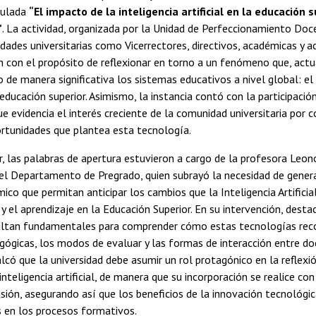
tulada
“El impacto de la inteligencia artificial en la educación 
”
. La actividad, organizada por la Unidad de Perfeccionamiento D
idades universitarias como Vicerrectores, directivos, académicas y 
n con el propósito de reflexionar en torno a un fenómeno que, act
de manera significativa los sistemas educativos a nivel global: el 
a educación superior. Asimismo, la instancia contó con la participaci
ue evidencia el interés creciente de la comunidad universitaria por 
ortunidades que plantea esta tecnología.
r, las palabras de apertura estuvieron a cargo de la profesora Leon
el Departamento de Pregrado, quien subrayó la necesidad de gener
mico que permitan anticipar los cambios que la Inteligencia Artificia
 y el aprendizaje en la Educación Superior. En su intervención, desta
sultan fundamentales para comprender cómo estas tecnologías reco
gógicas, los modos de evaluar y las formas de interacción entre do
lcó que la universidad debe asumir un rol protagónico en la reflexió
nteligencia artificial, de manera que su incorporación se realice con 
usión, asegurando así que los beneficios de la innovación tecnológi
 en los procesos formativos.