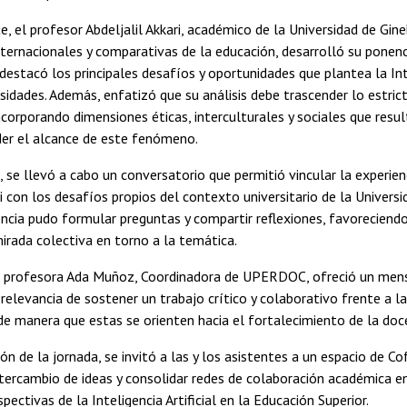
, el profesor Abdeljalil Akkari, académico de la Universidad de Gine
ternacionales y comparativas de la educación, desarrolló su ponenc
 destacó los principales desafíos y oportunidades que plantea la Inte
rsidades. Además, enfatizó que su análisis debe trascender lo estri
ncorporando dimensiones éticas, interculturales y sociales que res
er el alcance de este fenómeno.
, se llevó a cabo un conversatorio que permitió vincular la experien
i con los desafíos propios del contexto universitario de la Universi
ncia pudo formular preguntas y compartir reflexiones, favoreciend
mirada colectiva en torno a la temática.
a profesora Ada Muñoz, Coordinadora de UPERDOC, ofreció un mensa
 relevancia de sostener un trabajo crítico y colaborativo frente a l
de manera que estas se orienten hacia el fortalecimiento de la docen
n de la jornada, se invitó a las y los asistentes a un espacio de Co
ntercambio de ideas y consolidar redes de colaboración académica e
pectivas de la Inteligencia Artificial en la Educación Superior.