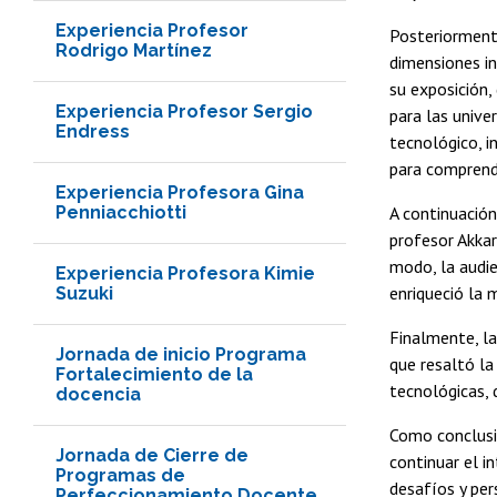
Experiencia Profesor
Posteriormente
Rodrigo Martínez
dimensiones in
su exposición,
Experiencia Profesor Sergio
para las unive
Endress
tecnológico, i
para comprend
Experiencia Profesora Gina
Penniacchiotti
A continuación
profesor Akkar
modo, la audie
Experiencia Profesora Kimie
enriqueció la 
Suzuki
Finalmente, l
Jornada de inicio Programa
que resaltó la
Fortalecimiento de la
tecnológicas, 
docencia
Como conclusió
Jornada de Cierre de
continuar el i
Programas de
desafíos y pers
Perfeccionamiento Docente