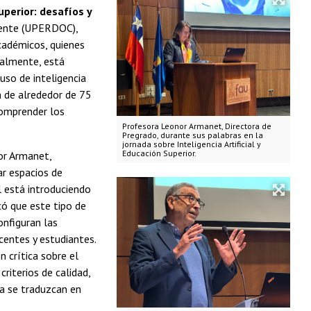
superior: desafíos y
ocente (UPERDOC),
académicos, quienes
ualmente, está
uso de inteligencia
ón de alrededor de 75
comprender los
Profesora Leonor Armanet, Directora de
Pregrado, durante sus palabras en la
jornada sobre Inteligencia Artificial y
Educación Superior.
or Armanet,
ar espacios de
l está introduciendo
có que este tipo de
nfiguran las
centes y estudiantes.
n crítica sobre el
criterios de calidad,
ca se traduzcan en