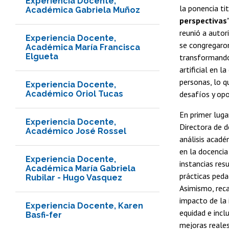
Experiencia Docente,
la ponencia ti
Académica Gabriela Muñoz
perspectivas
reunió a autor
Experiencia Docente,
se congregaro
Académica María Francisca
Elgueta
transformando 
artificial en l
personas, lo q
Experiencia Docente,
Académico Oriol Tucas
desafíos y op
En primer luga
Experiencia Docente,
Directora de d
Académico José Rossel
análisis acadé
en la docencia
Experiencia Docente,
instancias re
Académica María Gabriela
prácticas peda
Rubilar - Hugo Vasquez
Asimismo, reca
impacto de la i
Experiencia Docente, Karen
equidad e incl
Basfi-fer
mejoras reales