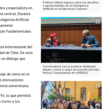
Profesor Akkari expuso sobre los desafíos
y oportunidades de la Inteligencia
bra y especialista en
Artificial en la Educación Superior
ia central. Durante
ligencia Artificial
ctamente
ultan fundamentales
cia internacional del
dad de Chile. De este
o un diálogo que
Conversatorio con el profesor Abdeljalil
Akkari y cierre a cargo de la profesora Ada
Muñoz, Coordinadora de UPERDOC.
je de cierre en el
as innovaciones
cia universitaria.
ffe, lo que permitió
n torno a los