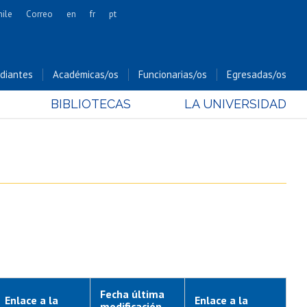
hile
Correo
en
fr
pt
Artes
Cs. Agronómicas
diantes
Académicas/os
Funcionarias/os
Egresadas/os
Cs. Forestales y Conservación
BIBLIOTECAS
LA UNIVERSIDAD
Cs. Sociales
Comunicación e Imagen
Economía y Negocios
Gobierno
Odontología
Estudios Internacionales
Bachillerato
Hospital Clínico
Fecha última
Enlace a la
Enlace a la
modificación