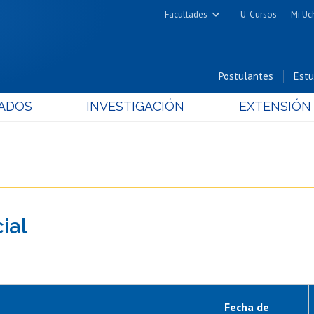
Facultades
U-Cursos
Mi Uc
Arquitectura y Urbanismo
Ciencias
Postulantes
Estu
Cs. Físicas y Matemáticas
ADOS
INVESTIGACIÓN
EXTENSIÓN
Cs. Químicas y Farmacéuticas
Cs. Veterinarias y Pecuarias
Derecho
Filosofía y Humanidades
Medicina
ial
Estudios Avanzados en Educación
Nutrición y Tecnología de
Alimentos
Fecha de