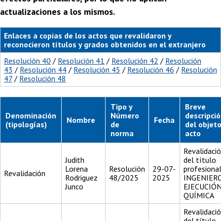
actualizaciones a los mismos.
Enlaces a copias de los actos que revalidaron y
reconocieron títulos y grados obtenidos en el extranjero
Resolución 40
/
Resolución 41
/
Resolución 42
/
Resolución
43
/
Resolución 44
/
Resolución 45
/
Resolución 46
/
Resolución
47
/
Resolución 48
Tipo y
Breve
Denominación
Número
descripci
Nombre
Fecha
(tipologías)
de
del objeto
norma
acto
Revalidaci
Judith
del título
Lorena
Resolución
29-07-
profesiona
Revalidación
Rodriguez
48/2025
2025
INGENIER
Junco
EJECUCIÓ
QUÍMICA
Revalidaci
del título