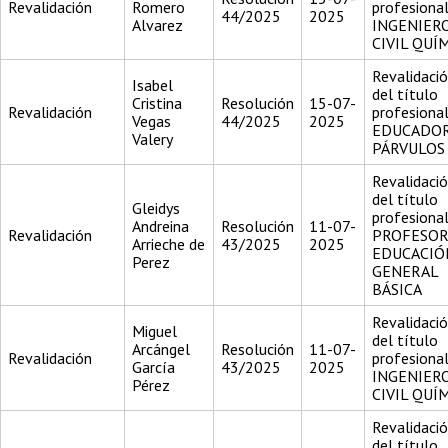
Revalidación
Romero
profesiona
44/2025
2025
Alvarez
INGENIER
CIVIL QUÍ
Revalidaci
Isabel
del título
Cristina
Resolución
15-07-
Revalidación
profesiona
Vegas
44/2025
2025
EDUCADOR
Valery
PÁRVULOS
Revalidaci
del título
Gleidys
profesiona
Andreina
Resolución
11-07-
Revalidación
PROFESOR
Arrieche de
43/2025
2025
EDUCACIÓ
Perez
GENERAL
BÁSICA
Revalidaci
Miguel
del título
Arcángel
Resolución
11-07-
Revalidación
profesiona
García
43/2025
2025
INGENIER
Pérez
CIVIL QUÍ
Revalidaci
del título