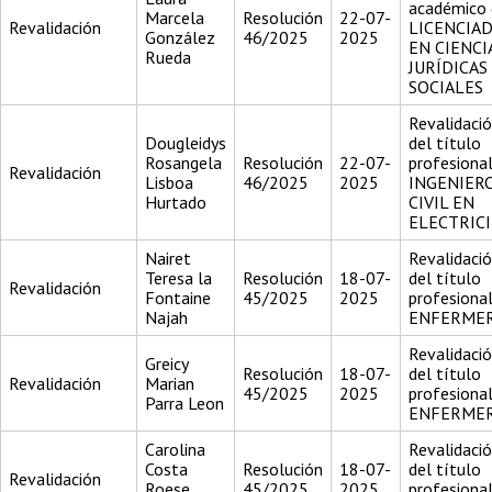
académico 
Marcela
Resolución
22-07-
Revalidación
LICENCIA
González
46/2025
2025
EN CIENCI
Rueda
JURÍDICAS
SOCIALES
Revalidaci
Dougleidys
del título
Rosangela
Resolución
22-07-
profesiona
Revalidación
Lisboa
46/2025
2025
INGENIER
Hurtado
CIVIL EN
ELECTRIC
Nairet
Revalidaci
Teresa la
Resolución
18-07-
del título
Revalidación
Fontaine
45/2025
2025
profesiona
Najah
ENFERME
Revalidaci
Greicy
Resolución
18-07-
del título
Revalidación
Marian
45/2025
2025
profesiona
Parra Leon
ENFERME
Carolina
Revalidaci
Costa
Resolución
18-07-
del título
Revalidación
Roese
45/2025
2025
profesiona