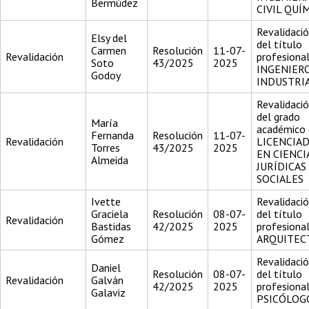
Bermúdez
CIVIL QUÍ
Revalidaci
Elsy del
del título
Carmen
Resolución
11-07-
Revalidación
profesiona
Soto
43/2025
2025
INGENIER
Godoy
INDUSTRI
Revalidaci
del grado
María
académico 
Fernanda
Resolución
11-07-
Revalidación
LICENCIA
Torres
43/2025
2025
EN CIENCI
Almeida
JURÍDICAS
SOCIALES
Ivette
Revalidaci
Graciela
Resolución
08-07-
del título
Revalidación
Bastidas
42/2025
2025
profesiona
Gómez
ARQUITEC
Revalidaci
Daniel
Resolución
08-07-
del título
Revalidación
Galván
42/2025
2025
profesiona
Galaviz
PSICÓLOG