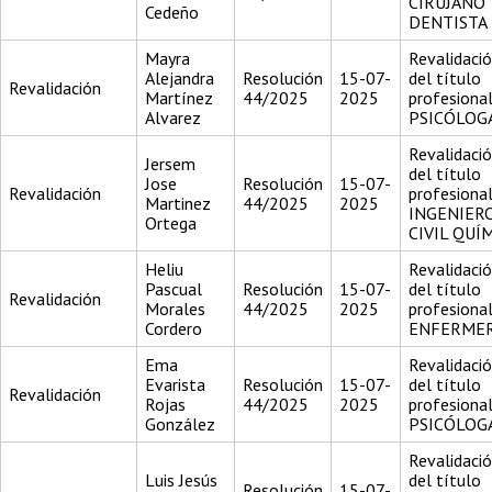
CIRUJANO
Cedeño
DENTISTA
Mayra
Revalidaci
Alejandra
Resolución
15-07-
del título
Revalidación
Martínez
44/2025
2025
profesiona
Alvarez
PSICÓLOG
Revalidaci
Jersem
del título
Jose
Resolución
15-07-
Revalidación
profesiona
Martinez
44/2025
2025
INGENIER
Ortega
CIVIL QUÍ
Heliu
Revalidaci
Pascual
Resolución
15-07-
del título
Revalidación
Morales
44/2025
2025
profesiona
Cordero
ENFERME
Ema
Revalidaci
Evarista
Resolución
15-07-
del título
Revalidación
Rojas
44/2025
2025
profesiona
González
PSICÓLOG
Revalidaci
Luis Jesús
del título
Resolución
15-07-