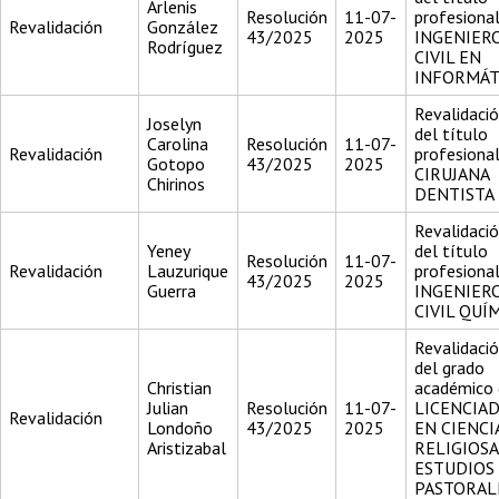
Arlenis
Resolución
11-07-
profesiona
Revalidación
González
43/2025
2025
INGENIER
Rodríguez
CIVIL EN
INFORMÁT
Revalidaci
Joselyn
del título
Carolina
Resolución
11-07-
Revalidación
profesiona
Gotopo
43/2025
2025
CIRUJANA
Chirinos
DENTISTA
Revalidaci
Yeney
del título
Resolución
11-07-
Revalidación
Lauzurique
profesiona
43/2025
2025
Guerra
INGENIER
CIVIL QUÍ
Revalidaci
del grado
Christian
académico 
Julian
Resolución
11-07-
LICENCIA
Revalidación
Londoño
43/2025
2025
EN CIENCI
Aristizabal
RELIGIOSA
ESTUDIOS
PASTORAL