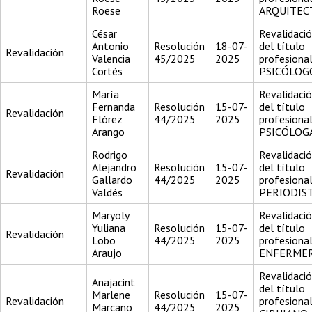
Roese
ARQUITEC
César
Revalidaci
Antonio
Resolución
18-07-
del título
Revalidación
Valencia
45/2025
2025
profesiona
Cortés
PSICÓLOG
María
Revalidaci
Fernanda
Resolución
15-07-
del título
Revalidación
Flórez
44/2025
2025
profesiona
Arango
PSICÓLOG
Rodrigo
Revalidaci
Alejandro
Resolución
15-07-
del título
Revalidación
Gallardo
44/2025
2025
profesiona
Valdés
PERIODIS
Maryoly
Revalidaci
Yuliana
Resolución
15-07-
del título
Revalidación
Lobo
44/2025
2025
profesiona
Araujo
ENFERME
Revalidaci
Anajacint
del título
Marlene
Resolución
15-07-
Revalidación
profesiona
Marcano
44/2025
2025