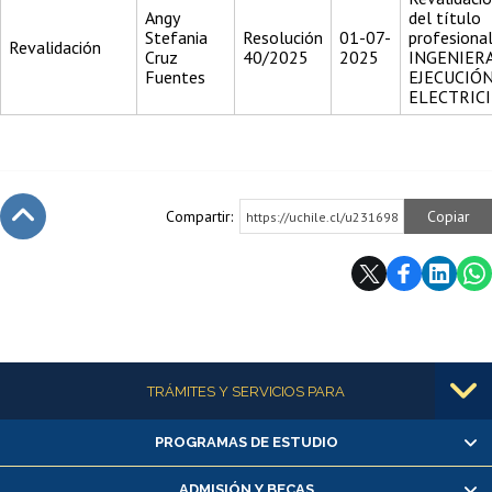
Angy
del título
Stefania
Resolución
01-07-
profesiona
Revalidación
Cruz
40/2025
2025
INGENIER
Fuentes
EJECUCIÓ
ELECTRIC
Compartir:
Copiar
https://uchile.cl/u231698
Subir
Más información
TRÁMITES Y SERVICIOS PARA
PROGRAMAS DE ESTUDIO
Alumnas/os y exalumnas/os
Matrícula en línea
ADMISIÓN Y BECAS