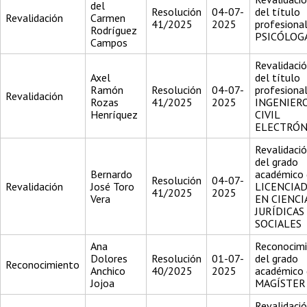
del
Resolución
04-07-
del título
Revalidación
Carmen
41/2025
2025
profesiona
Rodríguez
PSICÓLOG
Campos
Revalidaci
Axel
del título
Ramón
Resolución
04-07-
profesiona
Revalidación
Rozas
41/2025
2025
INGENIER
Henríquez
CIVIL
ELECTRÓN
Revalidaci
del grado
Bernardo
académico 
Resolución
04-07-
Revalidación
José Toro
LICENCIA
41/2025
2025
Vera
EN CIENCI
JURÍDICAS
SOCIALES
Ana
Reconocim
Dolores
Resolución
01-07-
del grado
Reconocimiento
Anchico
40/2025
2025
académico 
Jojoa
MAGÍSTER
Revalidaci