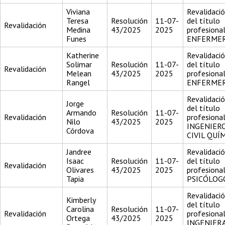
Viviana
Revalidaci
Teresa
Resolución
11-07-
del título
Revalidación
Medina
43/2025
2025
profesiona
Funes
ENFERME
Katherine
Revalidaci
Solimar
Resolución
11-07-
del título
Revalidación
Melean
43/2025
2025
profesiona
Rangel
ENFERME
Revalidaci
Jorge
del título
Armando
Resolución
11-07-
Revalidación
profesiona
Nilo
43/2025
2025
INGENIER
Córdova
CIVIL QUÍ
Jandree
Revalidaci
Isaac
Resolución
11-07-
del título
Revalidación
Olivares
43/2025
2025
profesiona
Tapia
PSICÓLOG
Revalidaci
Kimberly
del título
Carolina
Resolución
11-07-
Revalidación
profesiona
Ortega
43/2025
2025
INGENIER