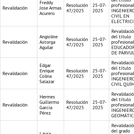
Freddy
Resolución
25-07-
profesiona
Revalidación
Jose Armas
47/2025
2025
INGENIER
Acurero
CIVIL EN
ELECTRIC
Revalidaci
Angioline
del título
Resolución
25-07-
Revalidación
Astorga
profesiona
47/2025
2025
Aguilar
EDUCADO
DE PÁRVU
Revalidaci
Edgar
del título
Enrique
Resolución
25-07-
Revalidación
profesiona
Colina
47/2025
2025
INGENIER
Salazar
CIVIL QUÍ
Revalidaci
Hermes
del título
Guillermo
Resolución
25-07-
Revalidación
profesiona
García
47/2025
2025
INGENIER
Pérez
GEOMÁTI
Revalidaci
del grado
Laura