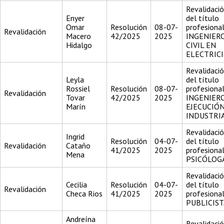
Revalidaci
Enyer
del título
Omar
Resolución
08-07-
profesiona
Revalidación
Macero
42/2025
2025
INGENIER
Hidalgo
CIVIL EN
ELECTRIC
Revalidaci
Leyla
del título
Rossiel
Resolución
08-07-
profesiona
Revalidación
Tovar
42/2025
2025
INGENIER
Marín
EJECUCIÓ
INDUSTRI
Revalidaci
Ingrid
Resolución
04-07-
del título
Revalidación
Cataño
41/2025
2025
profesiona
Mena
PSICÓLOG
Revalidaci
Cecilia
Resolución
04-07-
del título
Revalidación
Checa Rios
41/2025
2025
profesiona
PUBLICIST
Andreína
Revalidaci