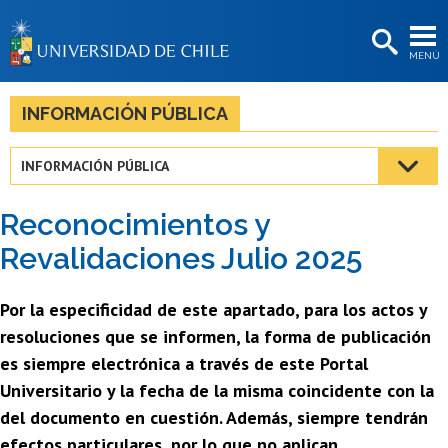
EXTENSIÓN
MENÚ
BIBLIOTECAS
LA UNIVERSIDAD
INFORMACIÓN PÚBLICA
Postulantes
INFORMACIÓN PÚBLICA
Estudiantes
Reconocimientos y
Académicas/os
Revalidaciones Julio 2025
Funcionarias/os
Por la especificidad de este apartado, para los actos y
Egresadas/os
resoluciones que se informen, la forma de publicación
es siempre electrónica a través de este Portal
Universitario y la fecha de la misma coincidente con la
del documento en cuestión. Además, siempre tendrán
efectos particulares, por lo que no aplican