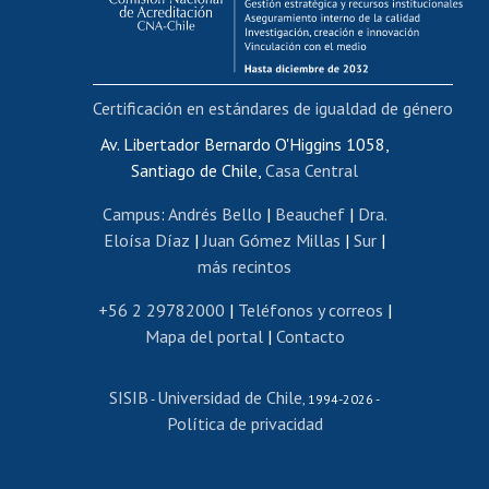
Funcionarias/os
Cursos internos de capacitación
Bienestar del personal
Certificación en estándares de igualdad de género
Portal de movilidad interna
Certificado de renta
Av. Libertador Bernardo O'Higgins 1058,
Santiago de Chile,
Casa Central
Certificado de renta honorarios
Gestión de correo uchile
Campus
:
Andrés Bello
|
Beauchef
|
Dra.
Editar páginas blancas
Eloísa Díaz
|
Juan Gómez Millas
|
Sur
|
más recintos
Extranjeras/os
Revalidación y reconocimiento de títulos
+56 2 29782000
|
Teléfonos y correos
|
Mapa del portal
|
Contacto
Postulación al Programa de Movilidad Estudiantil
Inscripción de asignaturas
SISIB
Universidad de Chile
Cursos de español
-
, 1994-2026 -
Política de privacidad
Mi Uchile
Ayuda tecnológica
Tarjeta TUI
Wifi