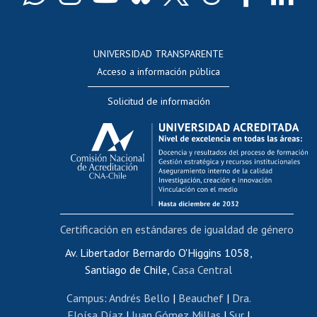
Docentes
Postulación a concursos internos de investigación
Consulta a bases de datos
UNIVERSIDAD TRANSPARENTE
Perfeccionamiento
Acceso a información pública
Editar Portafolio Académico
Solicitud de información
Evaluación docente
Calificación académica
Postulación al AUCAI
Funcionarias/os
Cursos internos de capacitación
Bienestar del personal
Certificación en estándares de igualdad de género
Portal de movilidad interna
Certificado de renta
Av. Libertador Bernardo O'Higgins 1058,
Santiago de Chile,
Casa Central
Certificado de renta honorarios
Gestión de correo uchile
Campus
:
Andrés Bello
|
Beauchef
|
Dra.
Editar páginas blancas
Eloísa Díaz
|
Juan Gómez Millas
|
Sur
|