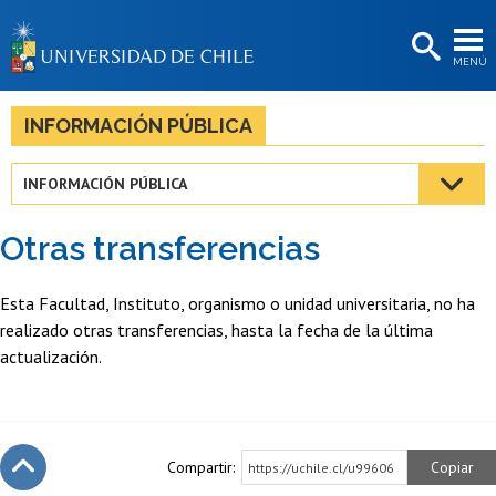
EXTENSIÓN
MENÚ
BIBLIOTECAS
LA UNIVERSIDAD
INFORMACIÓN PÚBLICA
Postulantes
INFORMACIÓN PÚBLICA
Estudiantes
Otras transferencias
Académicas/os
Funcionarias/os
Esta Facultad, Instituto, organismo o unidad universitaria, no ha
realizado otras transferencias, hasta la fecha de la última
Egresadas/os
actualización.
Compartir:
Copiar
https://uchile.cl/u99606