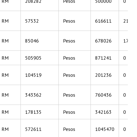
RM
208282
Pesos
500000
0
RM
57532
Pesos
616611
21936
RM
85046
Pesos
678026
17660
RM
505905
Pesos
871241
0
RM
104519
Pesos
201236
0
RM
343362
Pesos
760436
0
RM
178135
Pesos
342163
0
RM
572611
Pesos
1045470
0