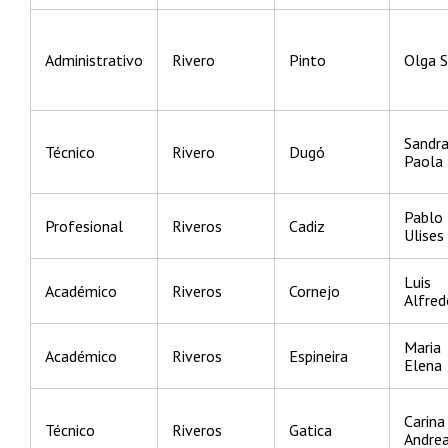
Administrativo
Rivero
Pinto
Olga 
Sandr
Técnico
Rivero
Dugó
Paola
Pablo
Profesional
Riveros
Cadiz
Ulises
Luis
Académico
Riveros
Cornejo
Alfred
Maria
Académico
Riveros
Espineira
Elena
Carina
Técnico
Riveros
Gatica
Andre