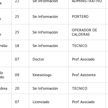
22
Sin Información
ADMINISTRATIVO
a
25
Sin Información
PORTERO
n
OPERADOR DE
25
Sin Información
e
CALDERAS
milio
18
Sin Información
TECNICO
07
Doctor
Prof. Asociado
s
lo
09
Kinesiologo
Prof. Asistente
rdo
ndrea
20
Sin Información
TECNICO
07
Licenciado
Prof. Asociado
s