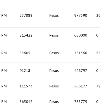
RM
257888
Pesos
977590
26904
RM
213422
Pesos
600000
0
RM
88605
Pesos
451560
55770
RM
91218
Pesos
426797
0
RM
111573
Pesos
566177
79191
RM
563042
Pesos
785779
0