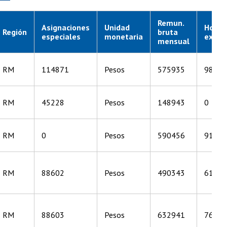
Remun.
Asignaciones
Unidad
Horas
Región
bruta
especiales
monetaria
ext.
mensual
RM
114871
Pesos
575935
98682
RM
45228
Pesos
148943
0
RM
0
Pesos
590456
91705
RM
88602
Pesos
490343
6196
RM
88603
Pesos
632941
76219