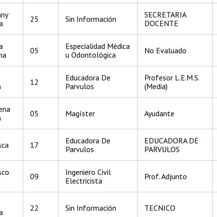
nny
SECRETARIA
25
Sin Información
a
DOCENTE
a
Especialidad Médica
05
No Evaluado
ha
u Odontológica
Educadora De
Profesor L.E.M.S.
12
a
Parvulos
(Media)
ena
05
Magíster
Ayudante
a
Educadora De
EDUCADORA DE
sca
17
Parvulos
PARVULOS
sco
Ingeniero Civil
09
Prof. Adjunto
Electricista
22
Sin Información
TECNICO
a