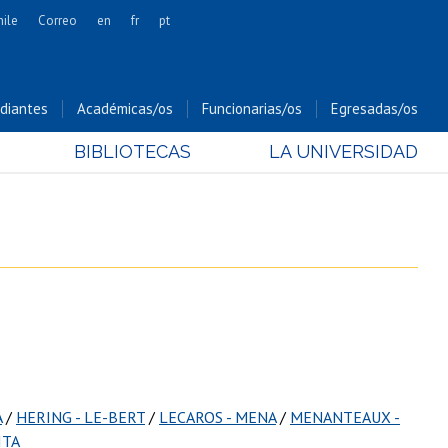
hile
Correo
en
fr
pt
Artes
Cs. Agronómicas
diantes
Académicas/os
Funcionarias/os
Egresadas/os
Cs. Forestales y Conservación
BIBLIOTECAS
LA UNIVERSIDAD
Cs. Sociales
Comunicación e Imagen
Economía y Negocios
Gobierno
Odontología
Estudios Internacionales
Bachillerato
Hospital Clínico
A
/
HERING - LE-BERT
/
LECAROS - MENA
/
MENANTEAUX -
ITA