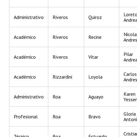
Loret
Administrativo
Riveros
Quiroz
Andre
Nicola
Académico
Riveros
Recine
Andre
Pilar
Académico
Riveros
Vitar
Andre
Carlos
Académico
Rizzardini
Loyola
Andre
Karen
Administrativo
Roa
Aguayo
Yessen
Gloria
Profesional
Roa
Bravo
Anton
Cristia
Técnico
Roa
Estuardo