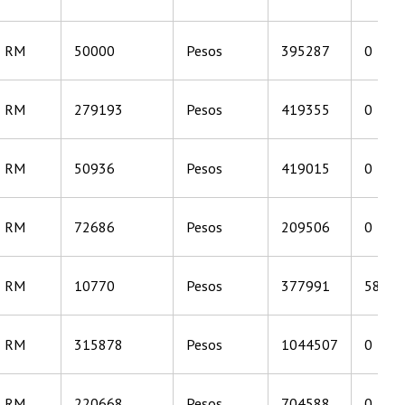
RM
50000
Pesos
395287
0
RM
279193
Pesos
419355
0
RM
50936
Pesos
419015
0
RM
72686
Pesos
209506
0
RM
10770
Pesos
377991
58680
RM
315878
Pesos
1044507
0
RM
220668
Pesos
704588
0