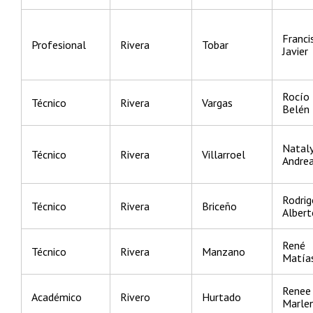
Franci
Profesional
Rivera
Tobar
Javier
Rocío
Técnico
Rivera
Vargas
Belén
Natal
Técnico
Rivera
Villarroel
Andre
Rodrig
Técnico
Rivera
Briceño
Albert
René
Técnico
Rivera
Manzano
Matía
Renee
Académico
Rivero
Hurtado
Marle