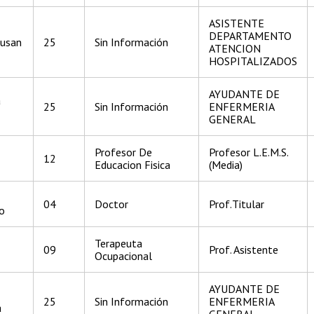
ASISTENTE
DEPARTAMENTO
Susan
25
Sin Información
ATENCION
HOSPITALIZADOS
AYUDANTE DE
a
25
Sin Información
ENFERMERIA
GENERAL
Profesor De
Profesor L.E.M.S.
12
Educacion Fisica
(Media)
04
Doctor
Prof.Titular
o
Terapeuta
09
Prof. Asistente
Ocupacional
AYUDANTE DE
25
Sin Información
ENFERMERIA
a
GENERAL