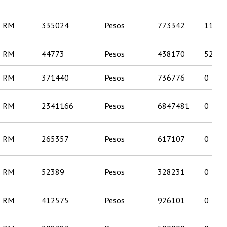
RM
335024
Pesos
773342
11193
RM
44773
Pesos
438170
52666
RM
371440
Pesos
736776
0
RM
2341166
Pesos
6847481
0
RM
265357
Pesos
617107
0
RM
52389
Pesos
328231
0
RM
412575
Pesos
926101
0