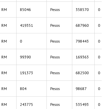
RM
85046
Pesos
358570
0
RM
419351
Pesos
687960
0
RM
0
Pesos
798443
0
RM
99390
Pesos
169363
0
RM
191373
Pesos
682500
0
RM
804
Pesos
98687
0
RM
243775
Pesos
535493
0