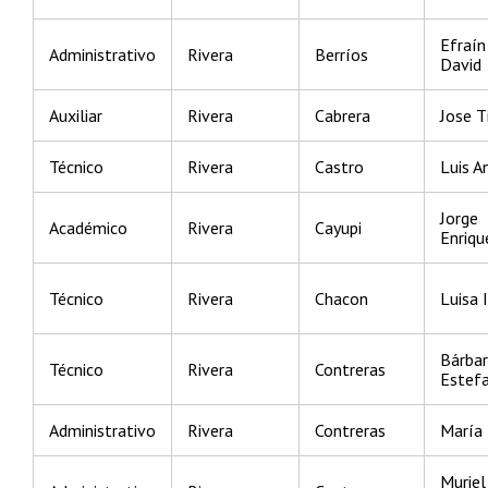
Efraín
Administrativo
Rivera
Berríos
David
Auxiliar
Rivera
Cabrera
Jose T
Técnico
Rivera
Castro
Luis A
Jorge
Académico
Rivera
Cayupi
Enriqu
Técnico
Rivera
Chacon
Luisa I
Bárba
Técnico
Rivera
Contreras
Estef
Administrativo
Rivera
Contreras
María 
Muriel