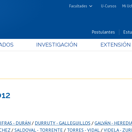
Facultades
U-Cursos
Mi Uc
Arquitectura y Urbanismo
Ciencias
Postulantes
Estu
Cs. Físicas y Matemáticas
ADOS
INVESTIGACIÓN
EXTENSIÓN
Cs. Químicas y Farmacéuticas
Cs. Veterinarias y Pecuarias
Derecho
Filosofía y Humanidades
Medicina
012
Estudios Avanzados en Educación
Nutrición y Tecnología de
Alimentos
IFRAS - DURÁN
/
DURRUTY - GALLEGUILLOS
/
GALVÁN - HEREDI
NCHEZ
/
SALDOVAL - TORRENTE
/
TORRES - VIDAL
/
VIDELA - ZUR