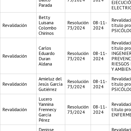
EJECUCI
Parada
ELECTRI
Betty
Revalidac
Luisana
Resolución
08-11-
Revalidación
título pr
Colombo
73/2024
2024
PSICÓLO
Chirinos
Revalidac
Carlos
título pr
Eduardo
Resolución
08-11-
INGENIE
Revalidación
Duran
73/2024
2024
PREVENC
Aldana
RIESGOS
Y AMBIE
Amieluz del
Revalidac
Resolución
08-11-
Revalidación
Jesús García
título pr
73/2024
2024
Gutiérrez
PSICÓLO
Lucero
Yannina
Revalidac
Resolución
08-11-
Revalidación
Frennecy
título pr
73/2024
2024
García
ENFERM
Pérez
Denisse
Revalidac