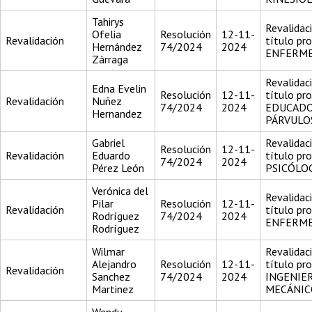
Tahirys
Revalidac
Ofelia
Resolución
12-11-
Revalidación
título pr
Hernández
74/2024
2024
ENFERM
Zárraga
Revalidac
Edna Evelin
Resolución
12-11-
título pr
Revalidación
Nuñez
74/2024
2024
EDUCADO
Hernandez
PÁRVULO
Gabriel
Revalidac
Resolución
12-11-
Revalidación
Eduardo
título pr
74/2024
2024
Pérez León
PSICÓLO
Verónica del
Revalidac
Pilar
Resolución
12-11-
Revalidación
título pr
Rodríguez
74/2024
2024
ENFERM
Rodríguez
Wilmar
Revalidac
Alejandro
Resolución
12-11-
título pr
Revalidación
Sanchez
74/2024
2024
INGENIE
Martinez
MECÁNIC