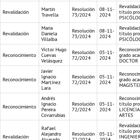
Revalidac
Martin
Resolución
08-11-
Revalidación
título pr
Travella
73/2024
2024
PSICÓLO
Maria
Revalidac
Resolución
08-11-
Revalidación
Daniela
título pr
73/2024
2024
Villalba
PSICÓLO
Víctor Hugo
Reconocim
Resolución
05-11-
Reconocimiento
Cuevas
grado aca
72/2024
2024
Velásquez
DOCTOR
Javier
Reconocim
Ignacio
Resolución
05-11-
Reconocimiento
grado aca
Martínez
72/2024
2024
MAGÍSTE
Lara
Andrés
Reconocim
Ignacio
Resolución
05-11-
título pr
Reconocimiento
Pereira
72/2024
2024
LICENCI
Covarrubias
ARTES
Revalidac
Rafael
título pr
Alejandro
Resolución
05-11-
Revalidación
INGENIE
Alvarado
72/2024
2024