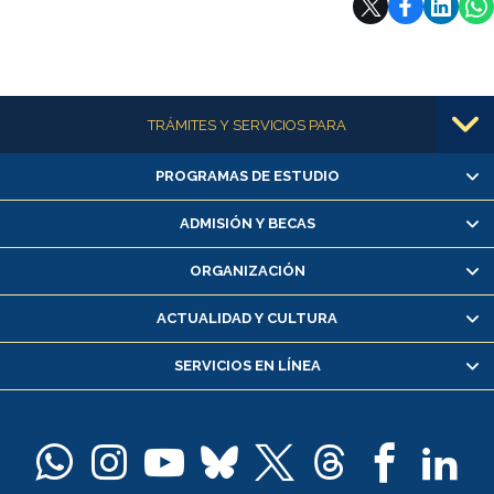
Más información
TRÁMITES Y SERVICIOS PARA
PROGRAMAS DE ESTUDIO
Alumnas/os y exalumnas/os
Matrícula en línea
ADMISIÓN Y BECAS
Inscripción y cambio de asignaturas
ORGANIZACIÓN
Consulta y certificado de notas
Certificado de alumno regular
ACTUALIDAD Y CULTURA
Servicio médico y dental
SERVICIOS EN LÍNEA
Pago de arancel y crédito alumnos
Pago de arancel y crédito exalumnos
Certificado de títulos y grados
Docentes