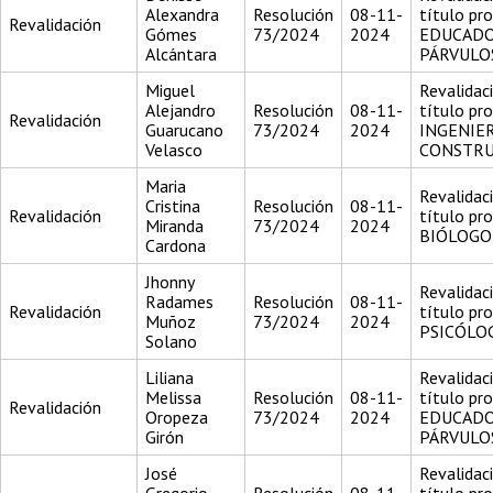
Alexandra
Resolución
08-11-
título pr
Revalidación
Gómes
73/2024
2024
EDUCADO
Alcántara
PÁRVULO
Miguel
Revalidac
Alejandro
Resolución
08-11-
título pr
Revalidación
Guarucano
73/2024
2024
INGENIE
Velasco
CONSTR
Maria
Revalidac
Cristina
Resolución
08-11-
Revalidación
título pr
Miranda
73/2024
2024
BIÓLOGO
Cardona
Jhonny
Revalidac
Radames
Resolución
08-11-
Revalidación
título pr
Muñoz
73/2024
2024
PSICÓLO
Solano
Liliana
Revalidac
Melissa
Resolución
08-11-
título pr
Revalidación
Oropeza
73/2024
2024
EDUCADO
Girón
PÁRVULO
José
Revalidac