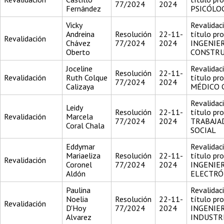
77/2024
2024
Fernández
PSICÓLO
Vicky
Revalidac
Andreina
Resolución
22-11-
título pr
Revalidación
Chávez
77/2024
2024
INGENIE
Oberto
CONSTR
Joceline
Revalidac
Resolución
22-11-
Revalidación
Ruth Colque
título pr
77/2024
2024
Calizaya
MÉDICO 
Revalidac
Leidy
Resolución
22-11-
título pr
Revalidación
Marcela
77/2024
2024
TRABAJA
Coral Chala
SOCIAL
Eddymar
Revalidac
Mariaeliza
Resolución
22-11-
título pr
Revalidación
Coronel
77/2024
2024
INGENIER
Aldón
ELECTRÓ
Paulina
Revalidac
Noelia
Resolución
22-11-
título pr
Revalidación
D'Hoy
77/2024
2024
INGENIE
Alvarez
INDUSTR