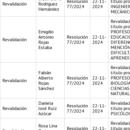
Resolución
22-11-
título pr
Revalidación
Rodriguez
77/2024
2024
INGENIE
Hernández
MECÁNIC
Revalidac
título pr
Emigdio
PROFESO
Antonio
Resolución
22-11-
EDUCACI
Revalidación
Rojas
77/2024
2024
DIFEREN
Estaba
MENCIÓN
DIFICUL
APRENDI
Revalidac
Fabián
título pr
Alberto
Resolución
22-11-
PROFESO
Revalidación
Rojas
77/2024
2024
BIOLOGÍ
Sánchez
CIENCIAS
NATURAL
Daniela
Revalidac
Resolución
22-11-
Revalidación
José Ruíz
título pr
77/2024
2024
Azócar
PSICÓLO
Revalidac
Rosa Lina
Resolución
22-11-
título pr