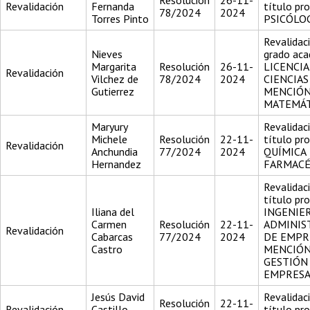
Resolución
26-11-
Revalidación
Fernanda
título pr
78/2024
2024
Torres Pinto
PSICÓLO
Revalidac
Nieves
grado aca
Margarita
Resolución
26-11-
LICENCI
Revalidación
Vilchez de
78/2024
2024
CIENCIAS
Gutierrez
MENCIÓN
MATEMÁT
Maryury
Revalidac
Michele
Resolución
22-11-
título pr
Revalidación
Anchundia
77/2024
2024
QUÍMICA
Hernandez
FARMACÉ
Revalidac
título pr
Iliana del
INGENIE
Carmen
Resolución
22-11-
ADMINIS
Revalidación
Cabarcas
77/2024
2024
DE EMPR
Castro
MENCIÓN
GESTIÓN
EMPRESA
Jesús David
Revalidac
Resolución
22-11-
Revalidación
Castillo
título pr