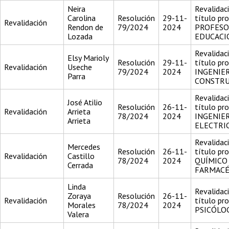
Neira
Revalidac
Carolina
Resolución
29-11-
título pr
Revalidación
Rendon de
79/2024
2024
PROFESO
Lozada
EDUCACI
Revalidac
Elsy Marioly
Resolución
29-11-
título pr
Revalidación
Useche
79/2024
2024
INGENIE
Parra
CONSTR
Revalidac
José Atilio
Resolución
26-11-
título pr
Revalidación
Arrieta
78/2024
2024
INGENIER
Arrieta
ELECTRI
Revalidac
Mercedes
Resolución
26-11-
título pr
Revalidación
Castillo
78/2024
2024
QUÍMICO
Cerrada
FARMACÉ
Linda
Revalidac
Zoraya
Resolución
26-11-
Revalidación
título pr
Morales
78/2024
2024
PSICÓLO
Valera