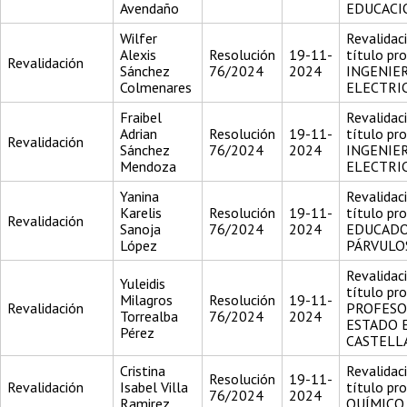
Avendaño
EDUCACI
Wilfer
Revalidac
Alexis
Resolución
19-11-
título pr
Revalidación
Sánchez
76/2024
2024
INGENIER
Colmenares
ELECTRI
Fraibel
Revalidac
Adrian
Resolución
19-11-
título pr
Revalidación
Sánchez
76/2024
2024
INGENIER
Mendoza
ELECTRI
Yanina
Revalidac
Karelis
Resolución
19-11-
título pr
Revalidación
Sanoja
76/2024
2024
EDUCADO
López
PÁRVULO
Revalidac
Yuleidis
título pr
Milagros
Resolución
19-11-
Revalidación
PROFESO
Torrealba
76/2024
2024
ESTADO 
Pérez
CASTELL
Cristina
Revalidac
Resolución
19-11-
Revalidación
Isabel Villa
título pr
76/2024
2024
Ramirez
QUÍMICO