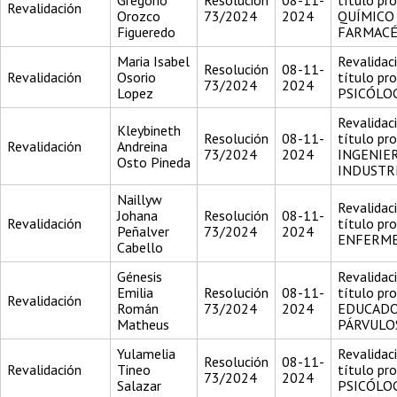
Gregorio
Resolución
08-11-
título pr
Revalidación
Orozco
73/2024
2024
QUÍMICO
Figueredo
FARMACÉ
Maria Isabel
Revalidac
Resolución
08-11-
Revalidación
Osorio
título pr
73/2024
2024
Lopez
PSICÓLO
Revalidac
Kleybineth
Resolución
08-11-
título pr
Revalidación
Andreina
73/2024
2024
INGENIE
Osto Pineda
INDUSTR
Naillyw
Revalidac
Johana
Resolución
08-11-
Revalidación
título pr
Peñalver
73/2024
2024
ENFERM
Cabello
Génesis
Revalidac
Emilia
Resolución
08-11-
título pr
Revalidación
Román
73/2024
2024
EDUCADO
Matheus
PÁRVULO
Yulamelia
Revalidac
Resolución
08-11-
Revalidación
Tineo
título pr
73/2024
2024
Salazar
PSICÓLO