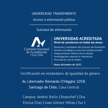
Postulación a concursos internos de investigación
Consulta a bases de datos
UNIVERSIDAD TRANSPARENTE
Perfeccionamiento
Acceso a información pública
Editar Portafolio Académico
Solicitud de información
Evaluación docente
Calificación académica
Postulación al AUCAI
Funcionarias/os
Cursos internos de capacitación
Bienestar del personal
Certificación en estándares de igualdad de género
Portal de movilidad interna
Certificado de renta
Av. Libertador Bernardo O'Higgins 1058,
Santiago de Chile,
Casa Central
Certificado de renta honorarios
Gestión de correo uchile
Campus
:
Andrés Bello
|
Beauchef
|
Dra.
Editar páginas blancas
Eloísa Díaz
|
Juan Gómez Millas
|
Sur
|