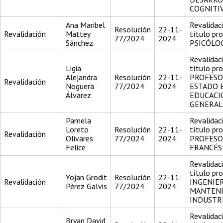
COGNITI
Ana Maribel
Revalidac
Resolución
22-11-
Revalidación
Mattey
título pr
77/2024
2024
Sánchez
PSICÓLO
Revalidac
Ligia
título pr
Alejandra
Resolución
22-11-
PROFESO
Revalidación
Noguera
77/2024
2024
ESTADO 
Álvarez
EDUCACI
GENERAL
Pamela
Revalidac
Loreto
Resolución
22-11-
título pr
Revalidación
Olivares
77/2024
2024
PROFESO
Felice
FRANCÉS
Revalidac
título pr
Yojan Grodit
Resolución
22-11-
Revalidación
INGENIE
Pérez Galvis
77/2024
2024
MANTEN
INDUSTR
Revalidac
Bryan David