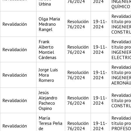
76/2024
2024
INGENIER
Urbina
QUÍMICO
Revalidac
Olga Maria
Resolución
19-11-
título pr
Revalidación
Medrano
76/2024
2024
INGENIE
Rangel
CONSTR
Frank
Revalidac
Alberto
Resolución
19-11-
título pr
Revalidación
Montiel
76/2024
2024
INGENIER
Cárdenas
ELECTRI
Revalidac
Jorge Luis
Resolución
19-11-
título pr
Revalidación
Mora
76/2024
2024
INGENIE
Romero
AERONÁU
Jesús
Revalidac
Alejandro
Resolución
19-11-
Revalidación
título pr
Pacheco
76/2024
2024
CONSTRU
Ospino
María
Revalidac
Teresa Peña
Resolución
19-11-
título pr
Revalidación
de
76/2024
2024
PROFESO