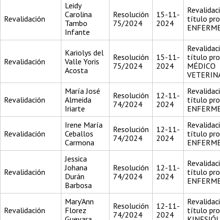
Leidy
Revalidac
Carolina
Resolución
15-11-
Revalidación
título pr
Tambo
75/2024
2024
ENFERM
Infante
Revalidac
Kariolys del
Resolución
15-11-
título pr
Revalidación
Valle Yoris
75/2024
2024
MÉDICO
Acosta
VETERIN
María José
Revalidac
Resolución
12-11-
Revalidación
Almeida
título pr
74/2024
2024
Iriarte
ENFERM
Irene María
Revalidac
Resolución
12-11-
Revalidación
Ceballos
título pr
74/2024
2024
Carmona
ENFERM
Jessica
Revalidac
Johana
Resolución
12-11-
Revalidación
título pr
Durán
74/2024
2024
ENFERM
Barbosa
Mary'Ann
Revalidac
Resolución
12-11-
Revalidación
Florez
título pr
74/2024
2024
Guevara
KINESIÓ