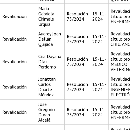
Maria
Revalidac
Gabriela
Resolución
15-11-
Revalidación
título pr
Cirimele
75/2024
2024
ENFERM
Urquia
Audrey Joan
Revalidac
Resolución
15-11-
Revalidación
Dellán
título pr
75/2024
2024
Quijada
CIRUJAN
Revalidac
Cira Dayana
Resolución
15-11-
título pr
Revalidación
Díaz
75/2024
2024
MÉDICO
Perdomo
VETERIN
Jonattan
Revalidac
Carlos
Resolución
15-11-
título pr
Revalidación
Duarte
75/2024
2024
INGENIER
Méndez
ELECTRÓ
Jose
Revalidac
Gregorio
Resolución
15-11-
Revalidación
título pr
Duran
75/2024
2024
ENFERM
Alcalá
Revalidac