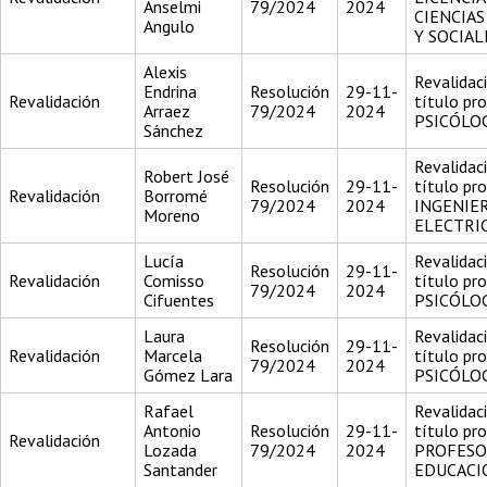
Anselmi
79/2024
2024
CIENCIAS
Angulo
Y SOCIAL
Alexis
Revalidac
Endrina
Resolución
29-11-
Revalidación
título pr
Arraez
79/2024
2024
PSICÓLO
Sánchez
Revalidac
Robert José
Resolución
29-11-
título pr
Revalidación
Borromé
79/2024
2024
INGENIER
Moreno
ELECTRI
Lucía
Revalidac
Resolución
29-11-
Revalidación
Comisso
título pr
79/2024
2024
Cifuentes
PSICÓLO
Laura
Revalidac
Resolución
29-11-
Revalidación
Marcela
título pr
79/2024
2024
Gómez Lara
PSICÓLO
Rafael
Revalidac
Antonio
Resolución
29-11-
título pr
Revalidación
Lozada
79/2024
2024
PROFESO
Santander
EDUCACI