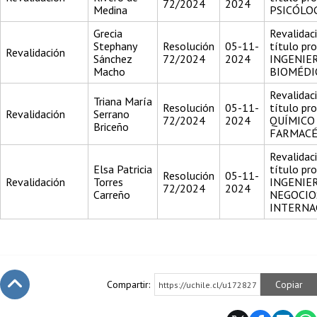
72/2024
2024
Medina
PSICÓLO
Grecia
Revalidac
Stephany
Resolución
05-11-
título pr
Revalidación
Sánchez
72/2024
2024
INGENIER
Macho
BIOMÉDI
Revalidac
Triana María
Resolución
05-11-
título pr
Revalidación
Serrano
72/2024
2024
QUÍMICO
Briceño
FARMACÉ
Revalidac
Elsa Patricia
título pr
Resolución
05-11-
Revalidación
Torres
INGENIE
72/2024
2024
Carreño
NEGOCIO
INTERNA
Compartir:
Copiar
https://uchile.cl/u172827
Subir