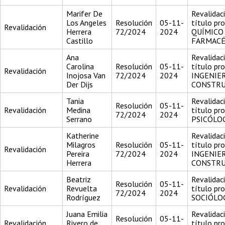
Marifer De
Revalidac
Los Angeles
Resolución
05-11-
título pr
Revalidación
Herrera
72/2024
2024
QUÍMICO
Castillo
FARMACÉ
Ana
Revalidac
Carolina
Resolución
05-11-
título pr
Revalidación
Inojosa Van
72/2024
2024
INGENIE
Der Dijs
CONSTR
Tania
Revalidac
Resolución
05-11-
Revalidación
Medina
título pr
72/2024
2024
Serrano
PSICÓLO
Katherine
Revalidac
Milagros
Resolución
05-11-
título pr
Revalidación
Pereira
72/2024
2024
INGENIE
Herrera
CONSTR
Beatriz
Revalidac
Resolución
05-11-
Revalidación
Revuelta
título pr
72/2024
2024
Rodríguez
SOCIÓLO
Juana Emilia
Revalidac
Resolución
05-11-
Revalidación
Rivero de
título pr