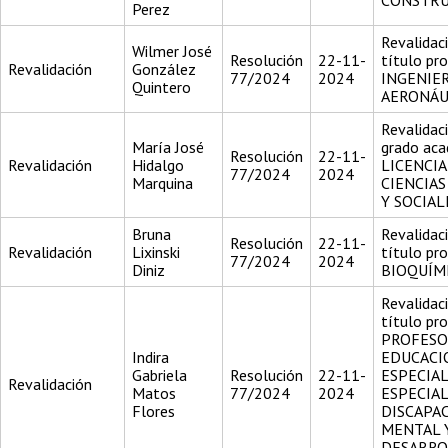
CONSTRU
Perez
Revalidac
Wilmer José
Resolución
22-11-
título pr
Revalidación
González
77/2024
2024
INGENIE
Quintero
AERONÁU
Revalidac
María José
grado aca
Resolución
22-11-
Revalidación
Hidalgo
LICENCI
77/2024
2024
Marquina
CIENCIAS
Y SOCIAL
Bruna
Revalidac
Resolución
22-11-
Revalidación
Lixinski
título pr
77/2024
2024
Diniz
BIOQUÍM
Revalidac
título pr
PROFESO
Indira
EDUCACI
Gabriela
Resolución
22-11-
ESPECIAL
Revalidación
Matos
77/2024
2024
ESPECIA
Flores
DISCAPA
MENTAL 
DESARRO