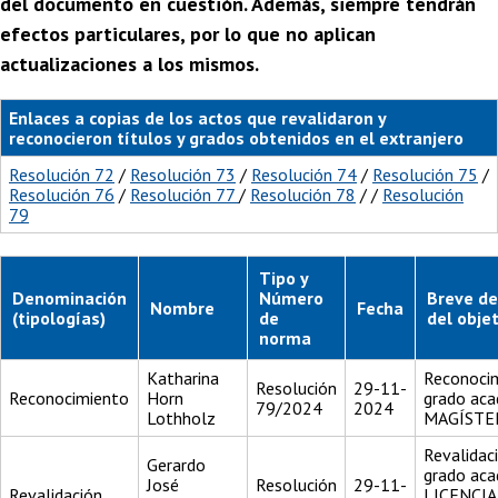
del documento en cuestión. Además, siempre tendrán
efectos particulares, por lo que no aplican
actualizaciones a los mismos.
Enlaces a copias de los actos que revalidaron y
reconocieron títulos y grados obtenidos en el extranjero
Resolución 72
/
Resolución 73
/
Resolución 74
/
Resolución 75
/
Resolución 76
/
Resolución 77
/
Resolución 78
/ /
Resolución
79
Tipo y
Denominación
Número
Breve de
Nombre
Fecha
(tipologías)
de
del obje
norma
Katharina
Reconocim
Resolución
29-11-
Reconocimiento
Horn
grado aca
79/2024
2024
Lothholz
MAGÍSTE
Revalidac
Gerardo
grado aca
José
Resolución
29-11-
Revalidación
LICENCI