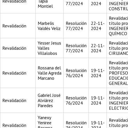
Revalidación
Tapia
77/2024
2024
INGENIE
Montiel
CONSTR
Revalidac
Marbelis
Resolución
22-11-
título pr
Revalidación
Valdés Veliz
77/2024
2024
INGENIER
QUÍMICO
Yesser Jesus
Revalidac
Resolución
22-11-
Revalidación
Valles
título pr
77/2024
2024
Villalobos
CIRUJAN
Revalidac
Rossana del
título pr
Resolución
19-11-
Revalidación
Valle Agreda
PROFESO
76/2024
2024
Marcano
EDUCACI
GENERAL
Revalidac
Gabriel José
Resolución
19-11-
título pr
Revalidación
Alviárez
76/2024
2024
INGENIER
Paredes
ELECTRI
Yanexy
Revalidac
Yeniree
Resolución
19-11-
Revalidación
título pr
Becerra
76/2024
2024