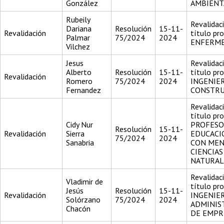
González
AMBIENT
Rubeily
Revalidac
Dariana
Resolución
15-11-
Revalidación
título pr
Palmar
75/2024
2024
ENFERM
Vilchez
Jesus
Revalidac
Alberto
Resolución
15-11-
título pr
Revalidación
Romero
75/2024
2024
INGENIE
Fernandez
CONSTR
Revalidac
título pr
Cidy Nur
PROFESO
Resolución
15-11-
Revalidación
Sierra
EDUCACI
75/2024
2024
Sanabria
CON MEN
CIENCIAS
NATURAL
Revalidac
Vladimir de
título pr
Jesús
Resolución
15-11-
Revalidación
INGENIE
Solórzano
75/2024
2024
ADMINIS
Chacón
DE EMPR