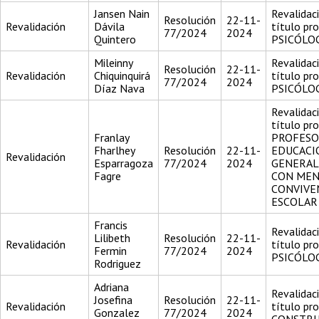
Jansen Nain
Revalidac
Resolución
22-11-
Revalidación
Dávila
título pr
77/2024
2024
Quintero
PSICÓLO
Mileinny
Revalidac
Resolución
22-11-
Revalidación
Chiquinquirá
título pr
77/2024
2024
Díaz Nava
PSICÓLO
Revalidac
título pr
Franlay
PROFESO
Fharlhey
Resolución
22-11-
EDUCACI
Revalidación
Esparragoza
77/2024
2024
GENERAL
Fagre
CON MEN
CONVIVE
ESCOLAR
Francis
Revalidac
Lilibeth
Resolución
22-11-
Revalidación
título pr
Fermin
77/2024
2024
PSICÓLO
Rodriguez
Adriana
Revalidac
Josefina
Resolución
22-11-
Revalidación
título pr
Gonzalez
77/2024
2024