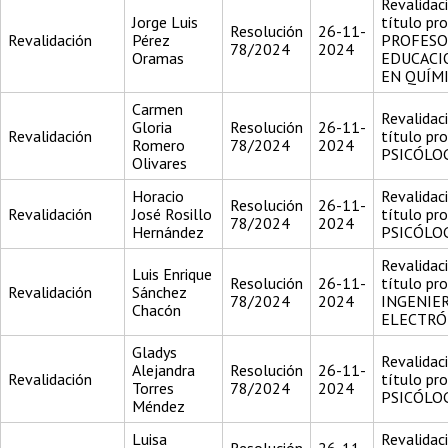
Revalidac
Jorge Luis
título pr
Resolución
26-11-
Revalidación
Pérez
PROFESO
78/2024
2024
Oramas
EDUCACI
EN QUÍM
Carmen
Revalidac
Gloria
Resolución
26-11-
Revalidación
título pr
Romero
78/2024
2024
PSICÓLO
Olivares
Horacio
Revalidac
Resolución
26-11-
Revalidación
José Rosillo
título pr
78/2024
2024
Hernández
PSICÓLO
Revalidac
Luis Enrique
Resolución
26-11-
título pr
Revalidación
Sánchez
78/2024
2024
INGENIER
Chacón
ELECTRÓ
Gladys
Revalidac
Alejandra
Resolución
26-11-
Revalidación
título pr
Torres
78/2024
2024
PSICÓLO
Méndez
Luisa
Revalidac