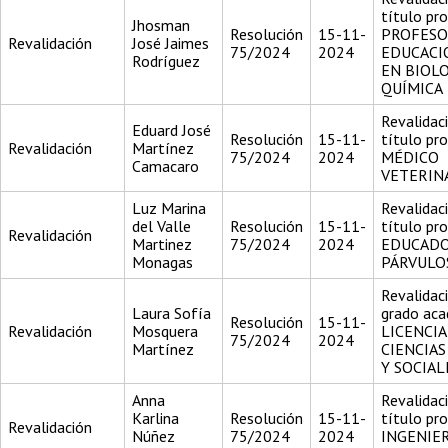
título pr
Jhosman
Resolución
15-11-
PROFESO
Revalidación
José Jaimes
75/2024
2024
EDUCACI
Rodríguez
EN BIOLO
QUÍMICA
Revalidac
Eduard José
Resolución
15-11-
título pr
Revalidación
Martínez
75/2024
2024
MÉDICO
Camacaro
VETERIN
Luz Marina
Revalidac
del Valle
Resolución
15-11-
título pr
Revalidación
Martinez
75/2024
2024
EDUCADO
Monagas
PÁRVULO
Revalidac
Laura Sofía
grado aca
Resolución
15-11-
Revalidación
Mosquera
LICENCI
75/2024
2024
Martínez
CIENCIAS
Y SOCIAL
Anna
Revalidac
Karlina
Resolución
15-11-
título pr
Revalidación
Núñez
75/2024
2024
INGENIE