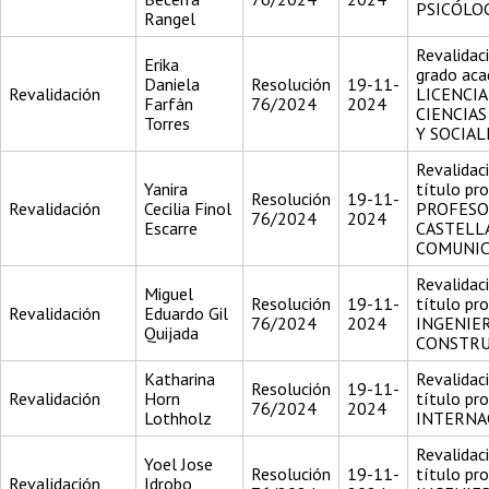
PSICÓLO
Rangel
Revalidac
Erika
grado aca
Daniela
Resolución
19-11-
Revalidación
LICENCI
Farfán
76/2024
2024
CIENCIAS
Torres
Y SOCIAL
Revalidac
Yanira
título pr
Resolución
19-11-
Revalidación
Cecilia Finol
PROFESO
76/2024
2024
Escarre
CASTELL
COMUNIC
Revalidac
Miguel
Resolución
19-11-
título pr
Revalidación
Eduardo Gil
76/2024
2024
INGENIE
Quijada
CONSTR
Katharina
Revalidac
Resolución
19-11-
Revalidación
Horn
título pr
76/2024
2024
Lothholz
INTERNA
Revalidac
Yoel Jose
Resolución
19-11-
título pr
Revalidación
Idrobo