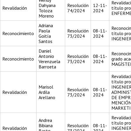
Wendy
Revalidac
Dahyana
Resolución
12-11-
Revalidación
título pr
Toloza
74/2024
2024
ENFERM
Moreno
Adriana
Reconocim
Paola
Resolución
08-11-
Reconocimiento
título pr
Goitía
73/2024
2024
INGENIER
Santos
Daniel
Reconocim
Antonio
Resolución
08-11-
Reconocimiento
grado aca
Verenzuela
73/2024
2024
MAGÍSTE
Barroeta
Revalidac
título pr
Marisol
INGENIE
Resolución
08-11-
Revalidación
Ardila
ADMINIS
73/2024
2024
Arellano
DE EMPR
MENCIÓ
MARKET
Revalidac
Andrea
título pr
Bibiana
Resolución
08-11-
Revalidación
INGENIE
Basto
73/2024
2024