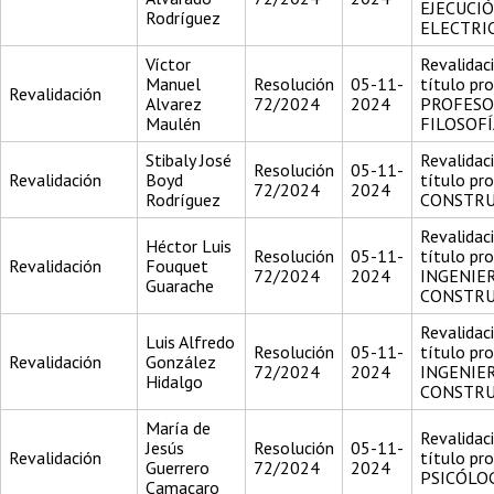
EJECUCI
Rodríguez
ELECTRI
Víctor
Revalidac
Manuel
Resolución
05-11-
título pr
Revalidación
Alvarez
72/2024
2024
PROFESO
Maulén
FILOSOFÍ
Stibaly José
Revalidac
Resolución
05-11-
Revalidación
Boyd
título pr
72/2024
2024
Rodríguez
CONSTRU
Revalidac
Héctor Luis
Resolución
05-11-
título pr
Revalidación
Fouquet
72/2024
2024
INGENIE
Guarache
CONSTR
Revalidac
Luis Alfredo
Resolución
05-11-
título pr
Revalidación
González
72/2024
2024
INGENIE
Hidalgo
CONSTR
María de
Revalidac
Jesús
Resolución
05-11-
Revalidación
título pr
Guerrero
72/2024
2024
PSICÓLO
Camacaro