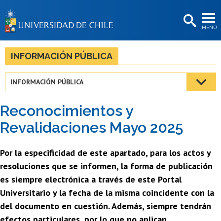
EXTENSIÓN
MENÚ
BIBLIOTECAS
LA UNIVERSIDAD
INFORMACIÓN PÚBLICA
Postulantes
INFORMACIÓN PÚBLICA
Estudiantes
Reconocimientos y
Académicas/os
Revalidaciones Mayo 2025
Funcionarias/os
Por la especificidad de este apartado, para los actos y
Egresadas/os
resoluciones que se informen, la forma de publicación
es siempre electrónica a través de este Portal
Universitario y la fecha de la misma coincidente con la
del documento en cuestión. Además, siempre tendrán
efectos particulares, por lo que no aplican