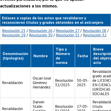
actualizaciones a los mismos.
Enlaces a copias de los actos que revalidaron y
reconocieron títulos y grados obtenidos en el extranjero
Resolución 25
/
Resolución 26
/
Resolución 27
/
Resolución 28
/
Resolución 29
/
Resolución 30
/
Resolución 31
/
Resolución 32
Tipo y
Breve
Denominación
Número
descripci
Nombre
Fecha
(tipologías)
de
del objet
norma
acto
Revalidació
grado aca
Oscari José
Resolución
30-05-
de LICENC
Revalidación
Giménez
32/2025
2025
EN CIENCI
Hernández
JURÍDICAS
SOCIALES
Darwin
Revalidació
Stalin
Resolución
27-05-
título
Revalidación
Castillo
31/2025
2025
profesiona