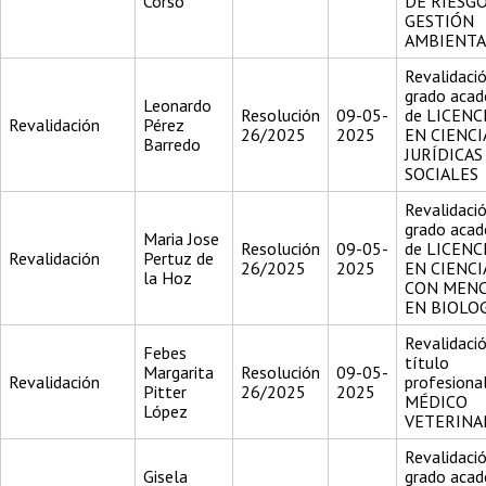
Corso
DE RIESGO
GESTIÓN
AMBIENTA
Revalidació
grado aca
Leonardo
Resolución
09-05-
de LICENC
Revalidación
Pérez
26/2025
2025
EN CIENCI
Barredo
JURÍDICAS
SOCIALES
Revalidació
grado aca
Maria Jose
Resolución
09-05-
de LICENC
Revalidación
Pertuz de
26/2025
2025
EN CIENCI
la Hoz
CON MEN
EN BIOLO
Revalidació
Febes
título
Margarita
Resolución
09-05-
Revalidación
profesiona
Pitter
26/2025
2025
MÉDICO
López
VETERINA
Revalidació
Gisela
grado aca