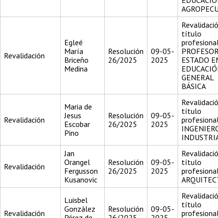
EDUCACIÓ
AGROPECU
Revalidació
título
Egleé
profesiona
María
Resolución
09-05-
PROFESOR
Revalidación
Briceño
26/2025
2025
ESTADO E
Medina
EDUCACIÓ
GENERAL
BÁSICA
Revalidació
Maria de
título
Jesus
Resolución
09-05-
Revalidación
profesiona
Escobar
26/2025
2025
INGENIER
Pino
INDUSTRI
Jan
Revalidació
Orangel
Resolución
09-05-
título
Revalidación
Fergusson
26/2025
2025
profesiona
Kusanovic
ARQUITEC
Revalidació
Luisbel
título
González
Resolución
09-05-
Revalidación
profesiona
Pérez de
26/2025
2025