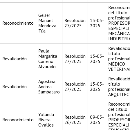
Reconocim
del título
Geiser
profesiona
Manuel
Resolución
13-05-
Reconocimiento
PROFESO
Mendoza
27/2025
2025
ESPECIALI
Túa
MECÁNICA
INDUSTRI
Revalidació
Paula
título
Margarita
Resolución
13-05-
Revalidación
profesiona
Carreño
27/2025
2025
MÉDICO
Alvarado
VETERINA
Revalidació
Agostina
Resolución
13-05-
título
Revalidación
Andrea
27/2025
2025
profesiona
Sambataro
ARQUITEC
Reconocim
del título
Yolanda
profesiona
Resolución
09-05-
Reconocimiento
Rivera
PROFESO
26/2025
2025
Ovallos
ESPECIALI