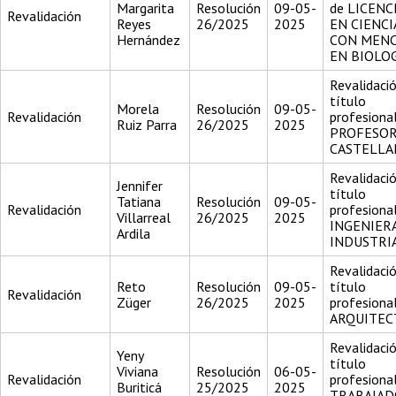
Margarita
Resolución
09-05-
de LICENC
Revalidación
Reyes
26/2025
2025
EN CIENCI
Hernández
CON MEN
EN BIOLO
Revalidació
título
Morela
Resolución
09-05-
Revalidación
profesiona
Ruiz Parra
26/2025
2025
PROFESOR
CASTELL
Revalidació
Jennifer
título
Tatiana
Resolución
09-05-
Revalidación
profesiona
Villarreal
26/2025
2025
INGENIER
Ardila
INDUSTRI
Revalidació
Reto
Resolución
09-05-
título
Revalidación
Züger
26/2025
2025
profesiona
ARQUITEC
Revalidació
Yeny
título
Viviana
Resolución
06-05-
Revalidación
profesiona
Buriticá
25/2025
2025
TRABAJAD