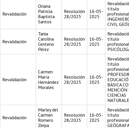
Revalidació
Oriana
título
Patricia
Resolución
16-05-
Revalidación
profesiona
Baptista
28/2025
2025
INGENIER
Santos
CIVIL GE
Tania
Revalidació
Carolina
Resolución
16-05-
título
Revalidación
Centeno
28/2025
2025
profesiona
Pérez
PSICÓLOG
Revalidació
título
profesiona
Carmen
PROFESOR
María
Resolución
16-05-
Revalidación
EDUCACIÓ
Hernández
28/2025
2025
BÁSICA C
Morales
MENCIÓN 
CIENCIAS
NATURALE
Marley del
Revalidació
Carmen
Resolución
16-05-
título
Revalidación
Romero
28/2025
2025
profesiona
Zerpa
GEÓGRAF