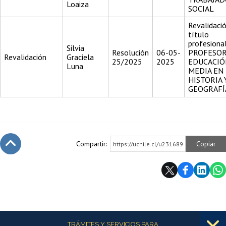
Loaiza
SOCIAL
Revalidació
título
profesiona
Silvia
Resolución
06-05-
PROFESOR
Revalidación
Graciela
25/2025
2025
EDUCACIÓ
Luna
MEDIA EN
HISTORIA 
GEOGRAFÍ
Compartir:
Copiar
https://uchile.cl/u231689
Subir
Más información
TRÁMITES Y SERVICIOS PARA