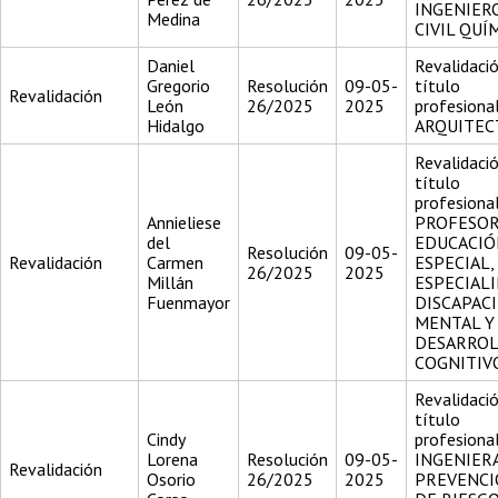
INGENIER
Medina
CIVIL QUÍ
Daniel
Revalidació
Gregorio
Resolución
09-05-
título
Revalidación
León
26/2025
2025
profesiona
Hidalgo
ARQUITEC
Revalidació
título
profesiona
Annieliese
PROFESOR
del
EDUCACIÓ
Resolución
09-05-
Revalidación
Carmen
ESPECIAL,
26/2025
2025
Millán
ESPECIAL
Fuenmayor
DISCAPAC
MENTAL Y
DESARRO
COGNITIV
Revalidació
título
Cindy
profesiona
Lorena
Resolución
09-05-
INGENIER
Revalidación
Osorio
26/2025
2025
PREVENC