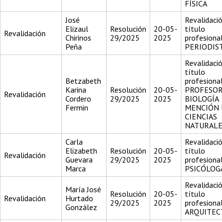
FÍSICA
José
Revalidació
Elizaul
Resolución
20-05-
título
Revalidación
Chirinos
29/2025
2025
profesiona
Peña
PERIODIS
Revalidació
título
Betzabeth
profesiona
Karina
Resolución
20-05-
PROFESOR
Revalidación
Cordero
29/2025
2025
BIOLOGÍA
Fermin
MENCIÓN 
CIENCIAS
NATURALE
Carla
Revalidació
Elizabeth
Resolución
20-05-
título
Revalidación
Guevara
29/2025
2025
profesiona
Marca
PSICÓLOG
Revalidació
María José
Resolución
20-05-
título
Revalidación
Hurtado
29/2025
2025
profesiona
González
ARQUITEC