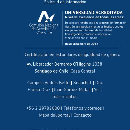
Solicitud de información
Evaluación docente
Calificación académica
Postulación al AUCAI
Funcionarias/os
Cursos internos de capacitación
Bienestar del personal
Certificación en estándares de igualdad de género
Portal de movilidad interna
Certificado de renta
Av. Libertador Bernardo O'Higgins 1058,
Santiago de Chile,
Casa Central
Certificado de renta honorarios
Gestión de correo uchile
Campus
:
Andrés Bello
|
Beauchef
|
Dra.
Editar páginas blancas
Eloísa Díaz
|
Juan Gómez Millas
|
Sur
|
más recintos
Extranjeras/os
Revalidación y reconocimiento de títulos
+56 2 29782000
|
Teléfonos y correos
|
Mapa del portal
|
Contacto
Postulación al Programa de Movilidad Estudiantil
Inscripción de asignaturas