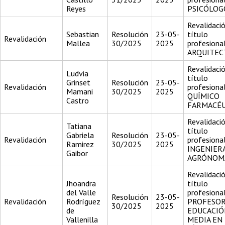
Reyes
PSICÓLOG
Revalidació
Sebastian
Resolución
23-05-
título
Revalidación
Mallea
30/2025
2025
profesiona
ARQUITEC
Revalidació
Ludvia
título
Grinset
Resolución
23-05-
Revalidación
profesiona
Mamani
30/2025
2025
QUÍMICO
Castro
FARMACÉ
Revalidació
Tatiana
título
Gabriela
Resolución
23-05-
Revalidación
profesiona
Ramirez
30/2025
2025
INGENIER
Gaibor
AGRÓNOM
Revalidació
Jhoandra
título
del Valle
profesiona
Resolución
23-05-
Revalidación
Rodríguez
PROFESOR
30/2025
2025
de
EDUCACIÓ
Vallenilla
MEDIA EN