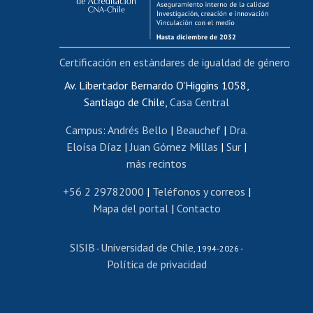
Funcionarias/os
Cursos internos de capacitación
Bienestar del personal
Certificación en estándares de igualdad de género
Portal de movilidad interna
Certificado de renta
Av. Libertador Bernardo O'Higgins 1058,
Santiago de Chile,
Casa Central
Certificado de renta honorarios
Gestión de correo uchile
Campus
:
Andrés Bello
|
Beauchef
|
Dra.
Editar páginas blancas
Eloísa Díaz
|
Juan Gómez Millas
|
Sur
|
más recintos
Extranjeras/os
Revalidación y reconocimiento de títulos
+56 2 29782000
|
Teléfonos y correos
|
Mapa del portal
|
Contacto
Postulación al Programa de Movilidad Estudiantil
Inscripción de asignaturas
SISIB
Universidad de Chile
Cursos de español
-
, 1994-2026 -
Política de privacidad
Mi Uchile
Ayuda tecnológica
Tarjeta TUI
Wifi
Acoso laboral, sexual y violencia