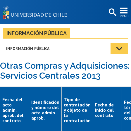
EXTENSIÓN
MENÚ
BIBLIOTECAS
LA UNIVERSIDAD
INFORMACIÓN PÚBLICA
Postulantes
INFORMACIÓN PÚBLICA
Estudiantes
Otras Compras y Adquisiciones:
Académicas/os
Servicios Centrales 2013
Funcionarias/os
Egresadas/os
Fecha del
Tipo de
Identificación
Fec
acto
contratación
Fecha de
y número del
té
admin.
y objeto de
inicio del
acto admin.
del
aprob. del
la
contrato
aprob.
con
contrato
contratación