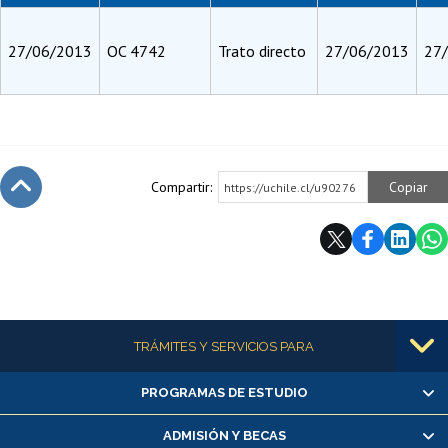
27/06/2013
OC 4742
Trato directo
27/06/2013
27
Compartir:
Copiar
https://uchile.cl/u90276
Subir
Más información
TRÁMITES Y SERVICIOS PARA
PROGRAMAS DE ESTUDIO
Alumnas/os y exalumnas/os
Matrícula en línea
ADMISIÓN Y BECAS