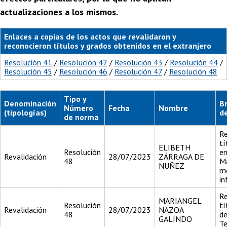
actualizaciones a los mismos.
Enlaces a copias de los actos que revalidaron y
reconocieron títulos y grados obtenidos en el extranjero
Resolución 41
/
Resolución 42
/
Resolución 43
/
Resolución 44
/
Resolución 45
/
Resolución 46
/
Resolución 47
/
Resolución 48
Tipo y
Denominación
Br
Número
Fecha
Nombre
(tipologías)
de
de norma
Re
tí
ELIBETH
Resolución
en
Revalidación
28/07/2023
ZÁRRAGA DE
48
M
NUÑEZ
m
in
Re
MARIANGEL
Resolución
tí
Revalidación
28/07/2023
NAZOA
48
d
GALINDO
Te