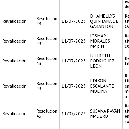
es
de
DHAMELLYS
Re
Resolución
Revalidación
11/07/2023
QUINTANA DE
tí
43
GARANTON
O
JOSMAR
Re
Resolución
Revalidación
11/07/2023
MORALES
tí
43
MARÍN
O
JULIBETH
Resolución
Re
Revalidación
11/07/2023
RODRÍGUEZ
43
tí
LEÓN
Re
EDIXON
tí
Resolución
Revalidación
11/07/2023
ESCALANTE
en
43
MOLINA
me
m
Re
Resolución
SUSANA RAVÁN
tí
Revalidación
11/07/2023
43
MADERO
en
so