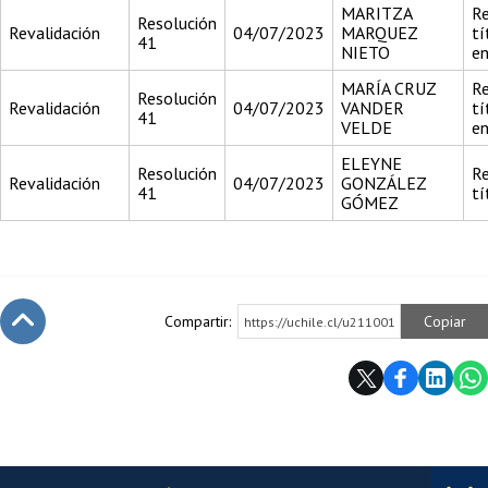
MARITZA
Re
Resolución
Revalidación
04/07/2023
MARQUEZ
tí
41
NIETO
en
MARÍA CRUZ
Re
Resolución
Revalidación
04/07/2023
VANDER
tí
41
VELDE
en
ELEYNE
Resolución
Re
Revalidación
04/07/2023
GONZÁLEZ
41
tí
GÓMEZ
Compartir:
Copiar
https://uchile.cl/u211001
Subir
Más información