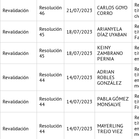
Re
Resolución
CARLOS GOYO
Revalidación
21/07/2023
tí
46
CORRO
ci
Re
Resolución
ARIANYELA
Revalidación
18/07/2023
tí
45
DÍAZ UYABAN
F
KEINY
Re
Resolución
Revalidación
18/07/2023
ZAMBRANO
tí
45
PERNIA
en
Re
ADRIAN
Resolución
tí
Revalidación
14/07/2023
ROBLES
44
en
GONZÁLEZ
me
Re
Resolución
PABLA GÓMEZ
Revalidación
14/07/2023
tí
44
MONSALVE
Fi
Re
tí
Resolución
MAYERLING
Revalidación
14/07/2023
en
44
TREJO VIEZ
m