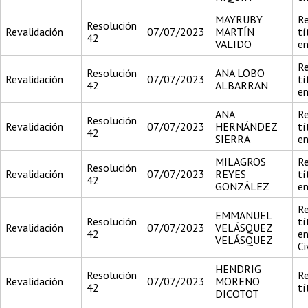
MAYRUBY
Re
Resolución
Revalidación
07/07/2023
MARTÍN
tí
42
VALIDO
en
Re
Resolución
ANA LOBO
Revalidación
07/07/2023
tí
42
ALBARRAN
en
ANA
Re
Resolución
Revalidación
07/07/2023
HERNÁNDEZ
tí
42
SIERRA
en
MILAGROS
Re
Resolución
Revalidación
07/07/2023
REYES
tí
42
GONZÁLEZ
en
Re
EMMANUEL
Resolución
tí
Revalidación
07/07/2023
VELÁSQUEZ
42
en
VELÁSQUEZ
Ci
HENDRIG
Resolución
Re
Revalidación
07/07/2023
MORENO
42
tí
DICOTOT