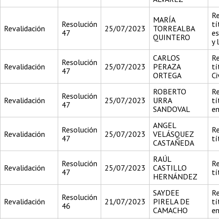
Re
MARÍA
Resolución
tí
Revalidación
25/07/2023
TORREALBA
47
es
QUINTERO
y 
CARLOS
Re
Resolución
Revalidación
25/07/2023
PERAZA
tí
47
ORTEGA
Ci
ROBERTO
Re
Resolución
Revalidación
25/07/2023
URRA
tí
47
SANDOVAL
en
ANGEL
Resolución
Re
Revalidación
25/07/2023
VELÁSQUEZ
47
tí
CASTAÑEDA
RAÚL
Resolución
Re
Revalidación
25/07/2023
CASTILLO
47
tí
HERNÁNDEZ
SAYDEE
Re
Resolución
Revalidación
21/07/2023
PIRELA DE
tí
46
CAMACHO
en