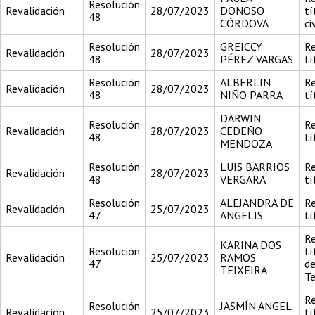
Resolución
Revalidación
28/07/2023
DONOSO
tí
48
CÓRDOVA
civ
Resolución
GREICCY
Re
Revalidación
28/07/2023
48
PÉREZ VARGAS
tí
Resolución
ALBERLIN
Re
Revalidación
28/07/2023
48
NIÑO PARRA
tí
DARWIN
Resolución
Re
Revalidación
28/07/2023
CEDEÑO
48
tí
MENDOZA
Resolución
LUIS BARRIOS
Re
Revalidación
28/07/2023
48
VERGARA
tí
Resolución
ALEJANDRA DE
Re
Revalidación
25/07/2023
47
ANGELIS
tí
Re
KARINA DOS
Resolución
tí
Revalidación
25/07/2023
RAMOS
47
d
TEIXEIRA
Te
Re
Resolución
JASMÍN ANGEL
Revalidación
25/07/2023
tí