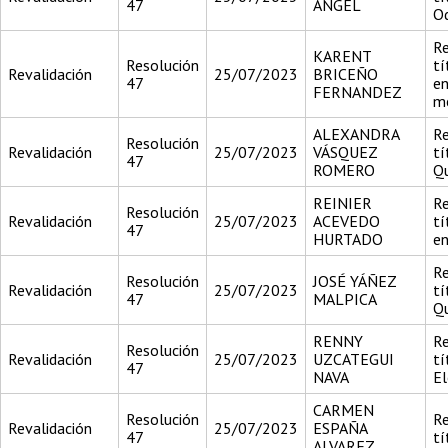
47
ANGEL
O
Re
KARENT
Resolución
tí
Revalidación
25/07/2023
BRICEÑO
47
en
FERNANDEZ
me
ALEXANDRA
Re
Resolución
Revalidación
25/07/2023
VÁSQUEZ
tí
47
ROMERO
Q
REINIER
Re
Resolución
Revalidación
25/07/2023
ACEVEDO
tí
47
HURTADO
en
Re
Resolución
JOSÉ YÁÑEZ
Revalidación
25/07/2023
tí
47
MALPICA
Q
RENNY
Re
Resolución
Revalidación
25/07/2023
UZCATEGUI
tí
47
NAVA
El
CARMEN
Resolución
Re
Revalidación
25/07/2023
ESPAÑA
47
tí
ALVAREZ