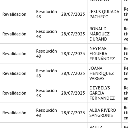
Re
Resolución
JESUS QUIJADA
Revalidación
28/07/2023
tí
48
PACHECO
ve
RONALD
Re
Resolución
Revalidación
28/07/2023
MÁRQUEZ
tí
48
DURAND
ve
NEYMAR
Re
Resolución
Revalidación
28/07/2023
FIGUERA
tí
48
FERNÁNDEZ
O
JOANA
Re
Resolución
Revalidación
28/07/2023
HENRÍQUEZ
tí
48
VARGAS
en
DEYBELYS
Re
Resolución
Revalidación
28/07/2023
GARCÍA
tí
48
FERNÁNDEZ
en
Re
Resolución
ALBA RIVERO
Revalidación
28/07/2023
tí
48
SANGRONIS
en
PAULA
Re