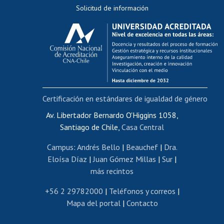
Solicitud de información
Evaluación docente
Calificación académica
Postulación al AUCAI
Funcionarias/os
Cursos internos de capacitación
Bienestar del personal
Certificación en estándares de igualdad de género
Portal de movilidad interna
Certificado de renta
Av. Libertador Bernardo O'Higgins 1058,
Santiago de Chile,
Casa Central
Certificado de renta honorarios
Gestión de correo uchile
Campus
:
Andrés Bello
|
Beauchef
|
Dra.
Editar páginas blancas
Eloísa Díaz
|
Juan Gómez Millas
|
Sur
|
más recintos
Extranjeras/os
Revalidación y reconocimiento de títulos
+56 2 29782000
|
Teléfonos y correos
|
Mapa del portal
|
Contacto
Postulación al Programa de Movilidad Estudiantil
Inscripción de asignaturas