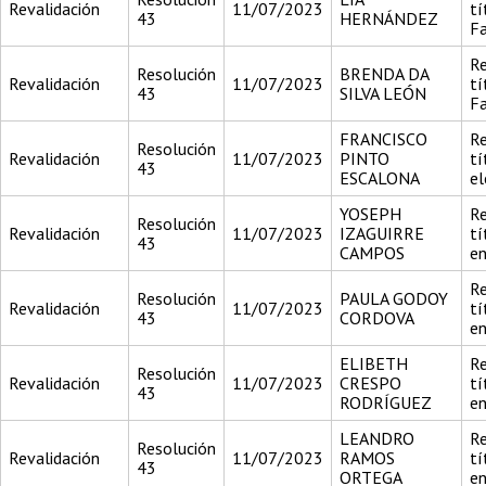
Revalidación
11/07/2023
tí
43
HERNÁNDEZ
F
Re
Resolución
BRENDA DA
Revalidación
11/07/2023
tí
43
SILVA LEÓN
F
FRANCISCO
Re
Resolución
Revalidación
11/07/2023
PINTO
tí
43
ESCALONA
el
YOSEPH
Re
Resolución
Revalidación
11/07/2023
IZAGUIRRE
tí
43
CAMPOS
en
Re
Resolución
PAULA GODOY
Revalidación
11/07/2023
tí
43
CORDOVA
en
ELIBETH
Re
Resolución
Revalidación
11/07/2023
CRESPO
tí
43
RODRÍGUEZ
en
LEANDRO
Re
Resolución
Revalidación
11/07/2023
RAMOS
tí
43
ORTEGA
en