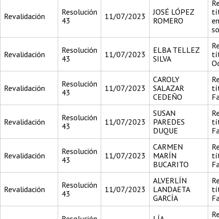
Re
Resolución
JOSÉ LÓPEZ
tí
Revalidación
11/07/2023
43
ROMERO
en
so
Re
Resolución
ELBA TELLEZ
Revalidación
11/07/2023
tí
43
SILVA
O
CAROLY
Re
Resolución
Revalidación
11/07/2023
SALAZAR
tí
43
CEDEÑO
F
SUSAN
Re
Resolución
Revalidación
11/07/2023
PAREDES
tí
43
DUQUE
F
CARMEN
Re
Resolución
Revalidación
11/07/2023
MARÍN
tí
43
BUCARITO
F
ALVERLÍN
Re
Resolución
Revalidación
11/07/2023
LANDAETA
tí
43
GARCÍA
F
Re
Resolución
LÍA