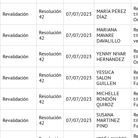
Re
Resolución
MARÍA PÉREZ
Revalidación
07/07/2023
tí
42
DÍAZ
O
MARIANA
Re
Resolución
Revalidación
07/07/2023
MAVARE
tí
42
DAVALILLO
ve
Re
Resolución
YENNY NIVAR
Revalidación
07/07/2023
tí
42
HERNÁNDEZ
O
YESSICA
Re
Resolución
Revalidación
07/07/2023
SALON
tí
42
GUILLEN
F
MICHELLE
Re
Resolución
Revalidación
07/07/2023
RONDÓN
tí
42
QUIROZ
F
SUSANA
Re
Resolución
Revalidación
07/07/2023
MARTÍNEZ
tí
42
PINO
F
Re