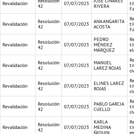
Resolución
JOSÉ LINARES
Revalidación
07/07/2023
tí
42
RIVERA
F
Re
Resolución
ANA ANGARITA
Revalidación
07/07/2023
tí
42
ACOSTA
F
PEDRO
Re
Resolución
Revalidación
07/07/2023
MÉNDEZ
tí
42
MÁRQUEZ
el
Re
Resolución
MANUEL
Revalidación
07/07/2023
tí
42
LAREZ ROJAS
civ
Re
Resolución
ELINES LAREZ
Revalidación
07/07/2023
tí
42
ROJAS
civ
Re
Resolución
PABLO GARCIA
Revalidación
07/07/2023
tí
42
CUELLO
civ
KARLA
Re
Resolución
Revalidación
07/07/2023
MEDINA
tí
42
ÑIQUIN
en