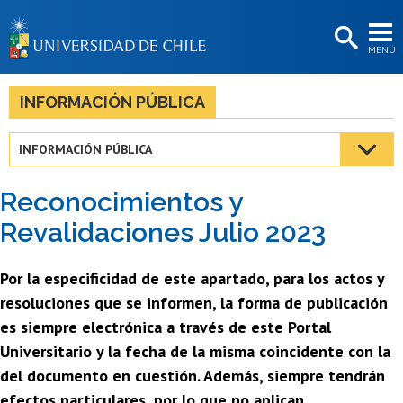
EXTENSIÓN
MENÚ
BIBLIOTECAS
LA UNIVERSIDAD
INFORMACIÓN PÚBLICA
Postulantes
INFORMACIÓN PÚBLICA
Estudiantes
Reconocimientos y
Académicas/os
Revalidaciones Julio 2023
Funcionarias/os
Por la especificidad de este apartado, para los actos y
Egresadas/os
resoluciones que se informen, la forma de publicación
es siempre electrónica a través de este Portal
Universitario y la fecha de la misma coincidente con la
del documento en cuestión. Además, siempre tendrán
efectos particulares, por lo que no aplican