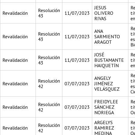
JESUS
Re
Resolución
Revalidación
11/07/2023
OLIVERO
tí
43
RIVAS
en
Re
ANA
Resolución
tí
Revalidación
11/07/2023
SARMIENTO
43
es
ARAGOT
Bi
JOSÉ
Re
Resolución
Revalidación
11/07/2023
BUSTAMANTE
tí
43
HAIQUETÍN
en
Re
ANGELY
Resolución
tí
Revalidación
07/07/2023
JIMÉNEZ
42
es
VELÁSQUEZ
Ci
FREIDYLEE
Re
Resolución
Revalidación
07/07/2023
SÁNCHEZ
tí
42
NORIEGA
O
ARGELYS
Re
Resolución
Revalidación
07/07/2023
RAMIREZ
tí
42
MEDINA
O