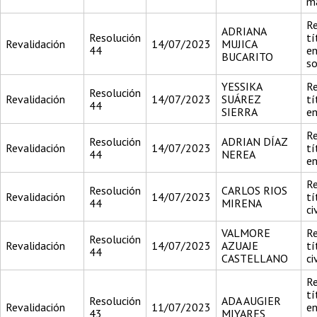
m
Re
ADRIANA
Resolución
tí
Revalidación
14/07/2023
MUJICA
44
en
BUCARITO
so
YESSIKA
Re
Resolución
Revalidación
14/07/2023
SUÁREZ
tí
44
SIERRA
en
Re
Resolución
ADRIAN DÍAZ
Revalidación
14/07/2023
tí
44
NEREA
en
Re
Resolución
CARLOS RIOS
Revalidación
14/07/2023
tí
44
MIRENA
ci
VALMORE
Re
Resolución
Revalidación
14/07/2023
AZUAJE
tí
44
CASTELLANO
ci
Re
tí
Resolución
ADA AUGIER
Revalidación
11/07/2023
en
43
MIYARES