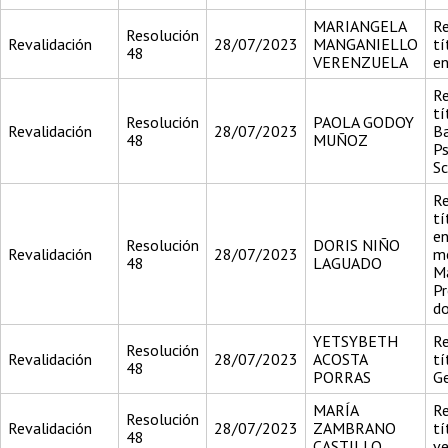
MARIANGELA
Re
Resolución
Revalidación
28/07/2023
MANGANIELLO
tí
48
VERENZUELA
en
Re
tí
Resolución
PAOLA GODOY
Revalidación
28/07/2023
Ba
48
MUÑOZ
Ps
Sc
Re
tí
en
Resolución
DORIS NIÑO
Revalidación
28/07/2023
me
48
LAGUADO
Ma
Pr
do
YETSYBETH
Re
Resolución
Revalidación
28/07/2023
ACOSTA
tí
48
PORRAS
Ge
MARÍA
Re
Resolución
Revalidación
28/07/2023
ZAMBRANO
tí
48
CASTILLO
ve