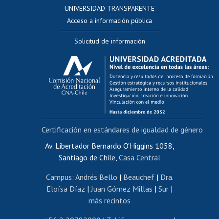
Consulta a bases de datos
UNIVERSIDAD TRANSPARENTE
Perfeccionamiento
Acceso a información pública
Editar Portafolio Académico
Solicitud de información
Evaluación docente
Calificación académica
Postulación al AUCAI
Funcionarias/os
Cursos internos de capacitación
Bienestar del personal
Certificación en estándares de igualdad de género
Portal de movilidad interna
Certificado de renta
Av. Libertador Bernardo O'Higgins 1058,
Santiago de Chile,
Casa Central
Certificado de renta honorarios
Gestión de correo uchile
Campus
:
Andrés Bello
|
Beauchef
|
Dra.
Editar páginas blancas
Eloísa Díaz
|
Juan Gómez Millas
|
Sur
|
más recintos
Extranjeras/os
Revalidación y reconocimiento de títulos