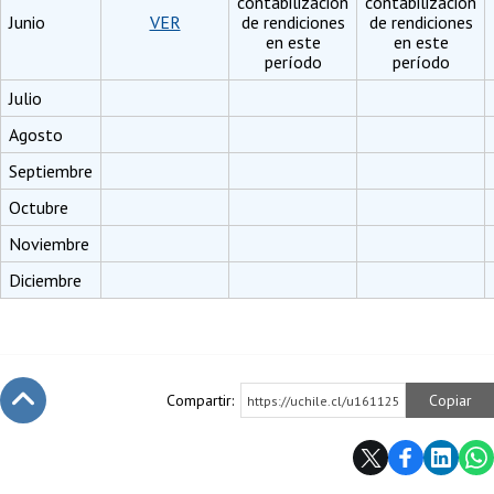
contabilización
contabilización
Junio
VER
de rendiciones
de rendiciones
en este
en este
período
período
Julio
Agosto
Septiembre
Octubre
Noviembre
Diciembre
Compartir:
Copiar
https://uchile.cl/u161125
Subir