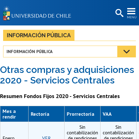
EXTENSIÓN
MENÚ
BIBLIOTECAS
LA UNIVERSIDAD
INFORMACIÓN PÚBLICA
Postulantes
INFORMACIÓN PÚBLICA
Estudiantes
Otras compras y adquisiciones
Académicas/os
2020 - Servicios Centrales
Funcionarias/os
Resumen Fondos Fijos 2020 - Servicios Centrales
Egresadas/os
Mes a
Rectoría
Prorrectoría
VAA
rendir
Sin
Sin
contabilización
contabilización
Enero
VER
de rendiciones
de rendiciones