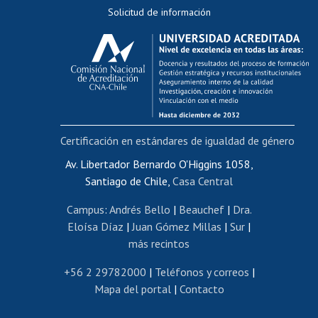
Solicitud de información
Evaluación docente
Calificación académica
Postulación al AUCAI
Funcionarias/os
Cursos internos de capacitación
Bienestar del personal
Certificación en estándares de igualdad de género
Portal de movilidad interna
Certificado de renta
Av. Libertador Bernardo O'Higgins 1058,
Santiago de Chile,
Casa Central
Certificado de renta honorarios
Gestión de correo uchile
Campus
:
Andrés Bello
|
Beauchef
|
Dra.
Editar páginas blancas
Eloísa Díaz
|
Juan Gómez Millas
|
Sur
|
más recintos
Extranjeras/os
Revalidación y reconocimiento de títulos
+56 2 29782000
|
Teléfonos y correos
|
Mapa del portal
|
Contacto
Postulación al Programa de Movilidad Estudiantil
Inscripción de asignaturas