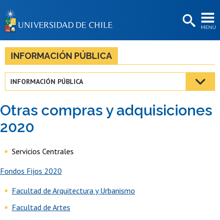
EXTENSIÓN
MENÚ
BIBLIOTECAS
LA UNIVERSIDAD
INFORMACIÓN PÚBLICA
Postulantes
INFORMACIÓN PÚBLICA
Estudiantes
Otras compras y adquisiciones
Académicas/os
2020
Funcionarias/os
Servicios Centrales
Egresadas/os
Fondos Fijos 2020
Facultad de Arquitectura y Urbanismo
Facultad de Artes