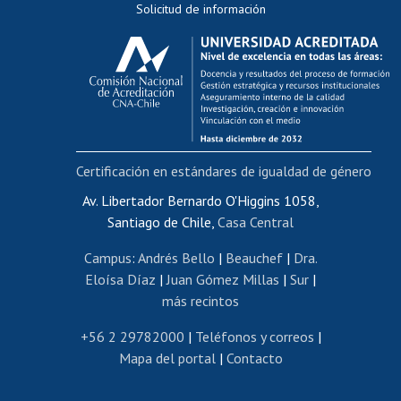
Solicitud de información
Evaluación docente
Calificación académica
Postulación al AUCAI
Funcionarias/os
Cursos internos de capacitación
Bienestar del personal
Certificación en estándares de igualdad de género
Portal de movilidad interna
Certificado de renta
Av. Libertador Bernardo O'Higgins 1058,
Santiago de Chile,
Casa Central
Certificado de renta honorarios
Gestión de correo uchile
Campus
:
Andrés Bello
|
Beauchef
|
Dra.
Editar páginas blancas
Eloísa Díaz
|
Juan Gómez Millas
|
Sur
|
más recintos
Extranjeras/os
Revalidación y reconocimiento de títulos
+56 2 29782000
|
Teléfonos y correos
|
Mapa del portal
|
Contacto
Postulación al Programa de Movilidad Estudiantil
Inscripción de asignaturas