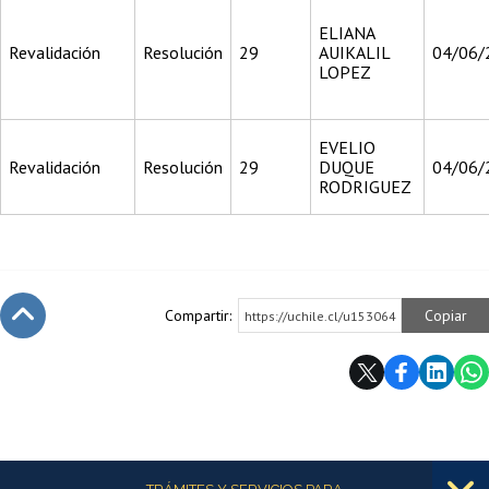
ELIANA
Revalidación
Resolución
29
AUIKALIL
04/06/
LOPEZ
EVELIO
Revalidación
Resolución
29
DUQUE
04/06/
RODRIGUEZ
Compartir:
Copiar
https://uchile.cl/u153064
Subir
Más información