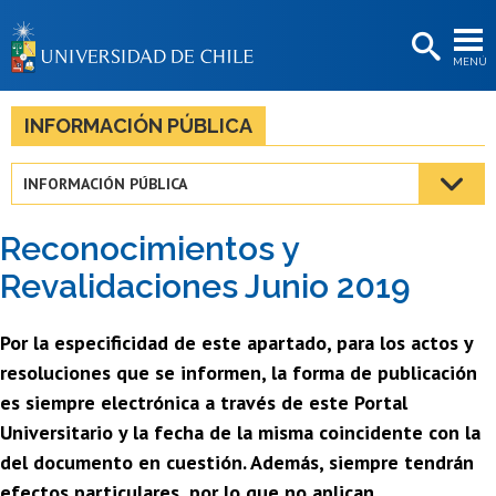
EXTENSIÓN
MENÚ
BIBLIOTECAS
LA UNIVERSIDAD
INFORMACIÓN PÚBLICA
Postulantes
INFORMACIÓN PÚBLICA
Estudiantes
Reconocimientos y
Académicas/os
Revalidaciones Junio 2019
Funcionarias/os
Por la especificidad de este apartado, para los actos y
Egresadas/os
resoluciones que se informen, la forma de publicación
es siempre electrónica a través de este Portal
Universitario y la fecha de la misma coincidente con la
del documento en cuestión. Además, siempre tendrán
efectos particulares, por lo que no aplican