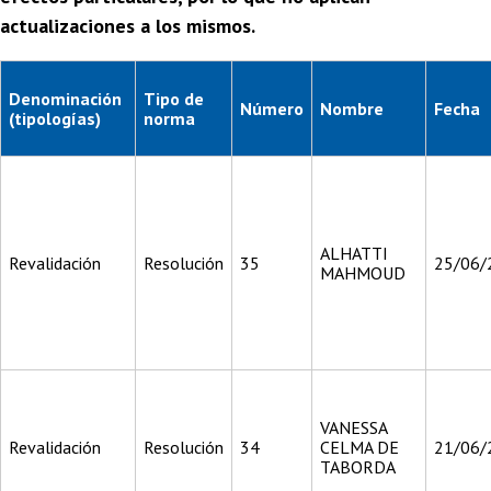
actualizaciones a los mismos.
Denominación
Tipo de
Número
Nombre
Fecha
(tipologías)
norma
ALHATTI
Revalidación
Resolución
35
25/06/
MAHMOUD
VANESSA
Revalidación
Resolución
34
CELMA DE
21/06/
TABORDA