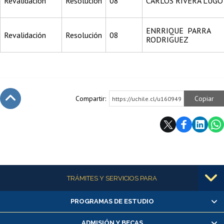
Revalidación
Resolución
08
CARLOS RIVERA LUGO
ENRRIQUE PARRA
Revalidación
Resolución
08
RODRIGUEZ
Compartir:
Copiar
https://uchile.cl/u160949
Subir
Más información
TRÁMITES Y SERVICIOS PARA
PROGRAMAS DE ESTUDIO
Alumnas/os y exalumnas/os
Matrícula en línea
ADMISIÓN Y BECAS