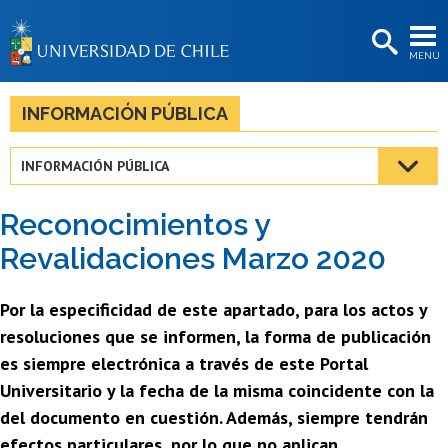
EXTENSIÓN
MENÚ
BIBLIOTECAS
LA UNIVERSIDAD
INFORMACIÓN PÚBLICA
Postulantes
INFORMACIÓN PÚBLICA
Estudiantes
Reconocimientos y
Académicas/os
Revalidaciones Marzo 2020
Funcionarias/os
Por la especificidad de este apartado, para los actos y
Egresadas/os
resoluciones que se informen, la forma de publicación
es siempre electrónica a través de este Portal
Universitario y la fecha de la misma coincidente con la
del documento en cuestión. Además, siempre tendrán
efectos particulares, por lo que no aplican