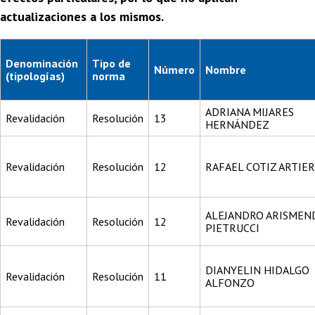
actualizaciones a los mismos.
Denominación
Tipo de
Número
Nombre
(tipologías)
norma
ADRIANA MIJARES
Revalidación
Resolución
13
HERNÁNDEZ
Revalidación
Resolución
12
RAFAEL COTIZ ARTIE
ALEJANDRO ARISMEN
Revalidación
Resolución
12
PIETRUCCI
DIANYELIN HIDALGO
Revalidación
Resolución
11
ALFONZO