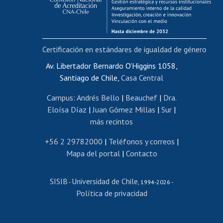
Funcionarias/os
Cursos internos de capacitación
Bienestar del personal
Certificación en estándares de igualdad de género
Portal de movilidad interna
Certificado de renta
Av. Libertador Bernardo O'Higgins 1058,
Santiago de Chile,
Casa Central
Certificado de renta honorarios
Gestión de correo uchile
Campus
:
Andrés Bello
|
Beauchef
|
Dra.
Editar páginas blancas
Eloísa Díaz
|
Juan Gómez Millas
|
Sur
|
más recintos
Extranjeras/os
Revalidación y reconocimiento de títulos
+56 2 29782000
|
Teléfonos y correos
|
Mapa del portal
|
Contacto
Postulación al Programa de Movilidad Estudiantil
Inscripción de asignaturas
SISIB
Universidad de Chile
Cursos de español
-
, 1994-2026 -
Política de privacidad
Mi Uchile
Ayuda tecnológica
Tarjeta TUI
Wifi