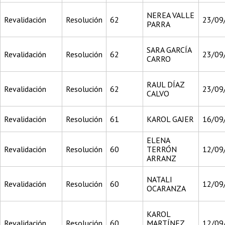
NEREA VALLE
Revalidación
Resolución
62
23/09
PARRA
SARA GARCÍA
Revalidación
Resolución
62
23/09
CARRO
RAUL DÍAZ
Revalidación
Resolución
62
23/09
CALVO
Revalidación
Resolución
61
KAROL GAJER
16/09
ELENA
Revalidación
Resolución
60
TERRÓN
12/09
ARRANZ
NATALI
Revalidación
Resolución
60
12/09
OCARANZA
KAROL
Revalidación
Resolución
60
MARTÍNEZ
12/09