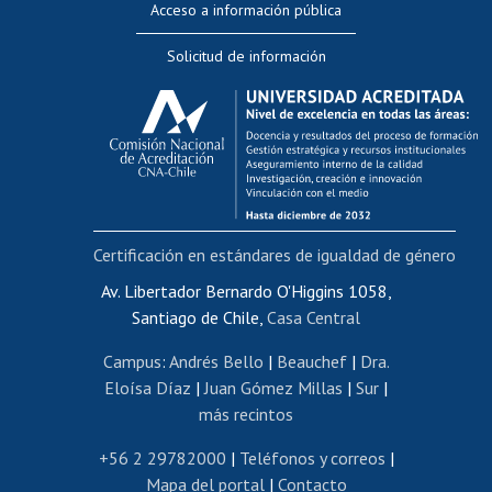
Acceso a información pública
Editar Portafolio Académico
Solicitud de información
Evaluación docente
Calificación académica
Postulación al AUCAI
Funcionarias/os
Cursos internos de capacitación
Bienestar del personal
Certificación en estándares de igualdad de género
Portal de movilidad interna
Certificado de renta
Av. Libertador Bernardo O'Higgins 1058,
Santiago de Chile,
Casa Central
Certificado de renta honorarios
Gestión de correo uchile
Campus
:
Andrés Bello
|
Beauchef
|
Dra.
Editar páginas blancas
Eloísa Díaz
|
Juan Gómez Millas
|
Sur
|
más recintos
Extranjeras/os
Revalidación y reconocimiento de títulos
+56 2 29782000
|
Teléfonos y correos
|
Mapa del portal
|
Contacto
Postulación al Programa de Movilidad Estudiantil