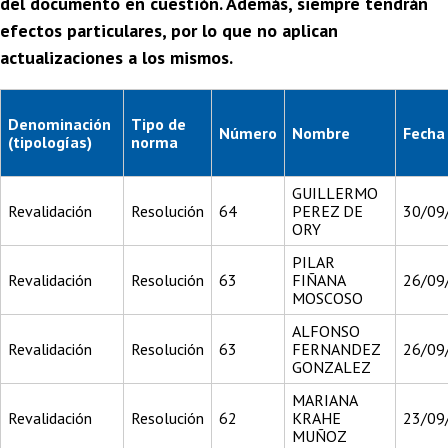
del documento en cuestión. Además, siempre tendrán
efectos particulares, por lo que no aplican
actualizaciones a los mismos.
Denominación
Tipo de
Número
Nombre
Fecha
(tipologías)
norma
GUILLERMO
Revalidación
Resolución
64
PEREZ DE
30/09
ORY
PILAR
Revalidación
Resolución
63
FIÑANA
26/09
MOSCOSO
ALFONSO
Revalidación
Resolución
63
FERNANDEZ
26/09
GONZALEZ
MARIANA
Revalidación
Resolución
62
KRAHE
23/09
MUÑOZ