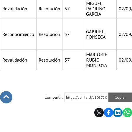
MIGUEL
Revalidación
Resolución
57
PADRINO
02/09
GARCÍA
GABRIEL
Reconocimiento
Resolución
57
02/09
FONSECA
MARJORIE
Revalidación
Resolución
57
RUBIO
02/09
MONTOYA
Compartir:
Copiar
https://uchile.cl/u105720
Subir