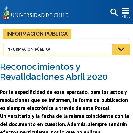
EXTENSIÓN
MENÚ
BIBLIOTECAS
LA UNIVERSIDAD
INFORMACIÓN PÚBLICA
Postulantes
INFORMACIÓN PÚBLICA
Estudiantes
Reconocimientos y
Académicas/os
Revalidaciones Abril 2020
Funcionarias/os
Por la especificidad de este apartado, para los actos y
Egresadas/os
resoluciones que se informen, la forma de publicación
es siempre electrónica a través de este Portal
Universitario y la fecha de la misma coincidente con la
del documento en cuestión. Además, siempre tendrán
efectos particulares, por lo que no aplican