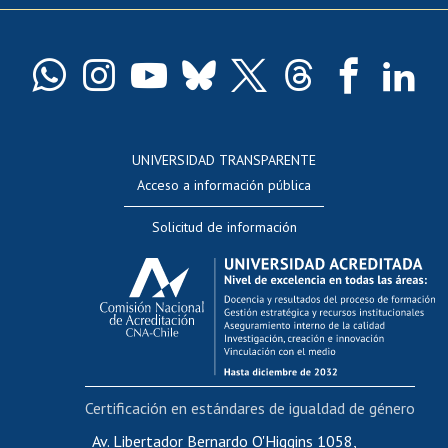
Pago de arancel y crédito exalumnos
Certificado de títulos y grados
Docentes
Postulación a concursos internos de investigación
Consulta a bases de datos
UNIVERSIDAD TRANSPARENTE
Perfeccionamiento
Acceso a información pública
Editar Portafolio Académico
Solicitud de información
Evaluación docente
Calificación académica
Postulación al AUCAI
Funcionarias/os
Cursos internos de capacitación
Bienestar del personal
Certificación en estándares de igualdad de género
Portal de movilidad interna
Certificado de renta
Av. Libertador Bernardo O'Higgins 1058,