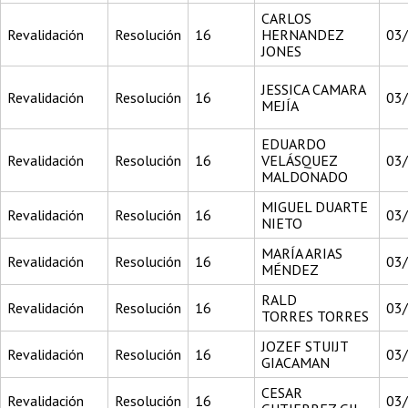
CARLOS
Revalidación
Resolución
16
HERNANDEZ
03
JONES
JESSICA CAMARA
Revalidación
Resolución
16
03
MEJÍA
EDUARDO
Revalidación
Resolución
16
VELÁSQUEZ
03
MALDONADO
MIGUEL DUARTE
Revalidación
Resolución
16
03
NIETO
MARÍA ARIAS
Revalidación
Resolución
16
03
MÉNDEZ
RALD
Revalidación
Resolución
16
03
TORRES TORRES
JOZEF STUIJT
Revalidación
Resolución
16
03
GIACAMAN
CESAR
Revalidación
Resolución
16
03