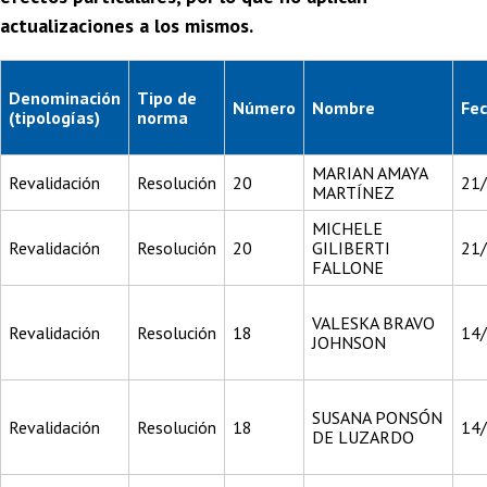
actualizaciones a los mismos.
Denominación
Tipo de
Número
Nombre
Fe
(tipologías)
norma
MARIAN AMAYA
Revalidación
Resolución
20
21
MARTÍNEZ
MICHELE
Revalidación
Resolución
20
GILIBERTI
21
FALLONE
VALESKA BRAVO
Revalidación
Resolución
18
14
JOHNSON
SUSANA PONSÓN
Revalidación
Resolución
18
14
DE LUZARDO