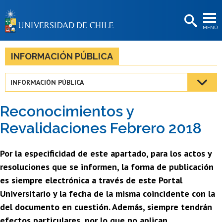
EXTENSIÓN
MENÚ
BIBLIOTECAS
LA UNIVERSIDAD
INFORMACIÓN PÚBLICA
Postulantes
INFORMACIÓN PÚBLICA
Estudiantes
Reconocimientos y
Académicas/os
Revalidaciones Febrero 2018
Funcionarias/os
Por la especificidad de este apartado, para los actos y
Egresadas/os
resoluciones que se informen, la forma de publicación
es siempre electrónica a través de este Portal
Universitario y la fecha de la misma coincidente con la
del documento en cuestión. Además, siempre tendrán
efectos particulares, por lo que no aplican