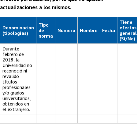
actualizaciones a los mismos.
Tiene
Tipo
Denominación
efectos
de
Número
Nombre
Fecha
(tipologías)
general
norma
(Sí/No)
Durante
febrero de
2018, la
Universidad no
reconoció ni
revalidó
títulos
profesionales
y/o grados
universitarios,
obtenidos en
el extranjero.