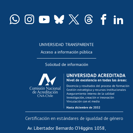
Pago de arancel y crédito exalumnos
Certificado de títulos y grados
Docentes
Postulación a concursos internos de investigación
Consulta a bases de datos
UNIVERSIDAD TRANSPARENTE
Perfeccionamiento
Acceso a información pública
Editar Portafolio Académico
Solicitud de información
Evaluación docente
Calificación académica
Postulación al AUCAI
Funcionarias/os
Cursos internos de capacitación
Bienestar del personal
Certificación en estándares de igualdad de género
Portal de movilidad interna
Certificado de renta
Av. Libertador Bernardo O'Higgins 1058,