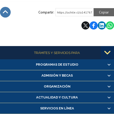
Compartir:
Copiar
https://uchile.cl/u141767
Subir
Más información
TRÁMITES Y SERVICIOS PARA
PROGRAMAS DE ESTUDIO
Alumnas/os y exalumnas/os
Matrícula en línea
ADMISIÓN Y BECAS
Inscripción y cambio de asignaturas
ORGANIZACIÓN
Consulta y certificado de notas
Certificado de alumno regular
ACTUALIDAD Y CULTURA
Servicio médico y dental
SERVICIOS EN LÍNEA
Pago de arancel y crédito alumnos