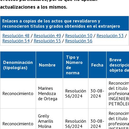
actualizaciones a los mismos.
Enlaces a copias de los actos que revalidaron y
reconocieron títulos y grados obtenidos en el extranjero
Resolución 48
/
Resolución 49
/
Resolución 50
/
Resolución 53
/
Resolución 54
/
Resolución 55
/
Resolución 56
Tipo y
Breve
Denominación
Número
Nombre
Fecha
descripci
(tipologías)
de
objeto de
norma
Reconocim
Marines
del título
Resolución
30-08-
Reconocimiento
Mendoza
profesiona
56/2024
2024
de Ortega
INGENIER
PETRÓLE
Reconocim
Greily
del título
Amarilis
Resolución
30-08-
Reconocimiento
profesiona
Molina
56/2024
2024
INGENIER