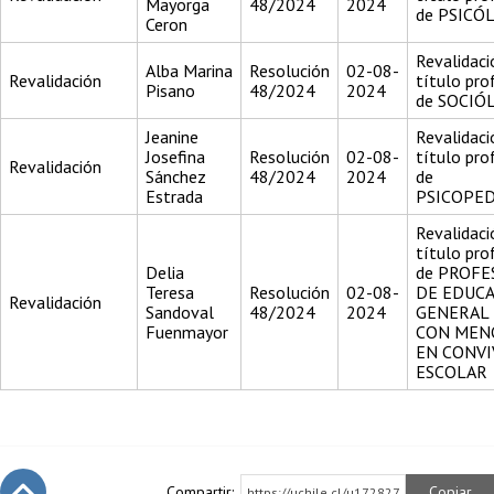
Mayorga
48/2024
2024
de PSICÓ
Ceron
Revalidaci
Alba Marina
Resolución
02-08-
Revalidación
título pro
Pisano
48/2024
2024
de SOCIÓ
Jeanine
Revalidaci
Josefina
Resolución
02-08-
título pro
Revalidación
Sánchez
48/2024
2024
de
Estrada
PSICOPE
Revalidaci
título pro
Delia
de PROFE
Teresa
Resolución
02-08-
DE EDUC
Revalidación
Sandoval
48/2024
2024
GENERAL 
Fuenmayor
CON MEN
EN CONVI
ESCOLAR
Compartir:
Copiar
https://uchile.cl/u172827