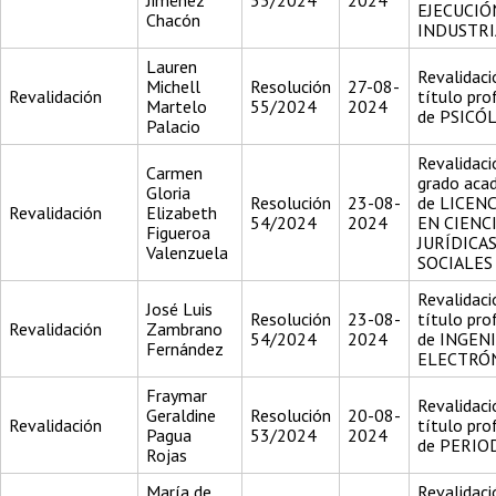
Jiménez
55/2024
2024
EJECUCIÓ
Chacón
INDUSTRI
Lauren
Revalidaci
Michell
Resolución
27-08-
Revalidación
título pro
Martelo
55/2024
2024
de PSICÓ
Palacio
Revalidaci
Carmen
grado aca
Gloria
Resolución
23-08-
de LICEN
Revalidación
Elizabeth
54/2024
2024
EN CIENC
Figueroa
JURÍDICAS
Valenzuela
SOCIALES
Revalidaci
José Luis
Resolución
23-08-
título pro
Revalidación
Zambrano
54/2024
2024
de INGEN
Fernández
ELECTRÓ
Fraymar
Revalidaci
Geraldine
Resolución
20-08-
Revalidación
título pro
Pagua
53/2024
2024
de PERIO
Rojas
María de
Revalidaci