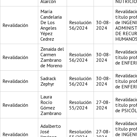
Alarcón
NUTRICIO
María
Revalidaci
Candelaria
título pro
De Los
Resolución
30-08-
de INGEN
Revalidación
Angeles
56/2024
2024
ADMINIS
Yépez
DE RECU
Cedrez
HUMANO
Zenaida del
Revalidaci
Carmen
Resolución
30-08-
Revalidación
título pro
Zambrano
56/2024
2024
de ENFE
de Moreno
Revalidaci
Sadrack
Resolución
30-08-
Revalidación
título pro
Zephyr
56/2024
2024
de ENFE
Laura
Revalidaci
Rocío
Resolución
27-08-
Revalidación
título pro
Gómez
55/2024
2024
de PSICÓ
Zambrano
Revalidaci
Adalberto
título pro
José
Resolución
27-08-
Revalidación
de INGEN