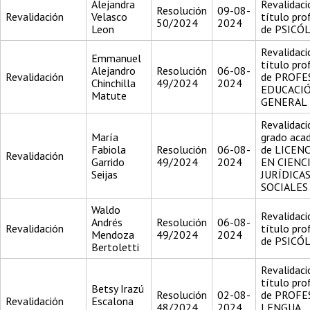
Alejandra
Revalidaci
Resolución
09-08-
Revalidación
Velasco
título pro
50/2024
2024
Leon
de PSICÓ
Revalidaci
Emmanuel
título pro
Alejandro
Resolución
06-08-
Revalidación
de PROFE
Chinchilla
49/2024
2024
EDUCACI
Matute
GENERAL 
Revalidaci
María
grado aca
Fabiola
Resolución
06-08-
de LICEN
Revalidación
Garrido
49/2024
2024
EN CIENC
Seijas
JURÍDICAS
SOCIALES
Waldo
Revalidaci
Andrés
Resolución
06-08-
Revalidación
título pro
Mendoza
49/2024
2024
de PSICÓ
Bertoletti
Revalidaci
título pro
Betsy Irazú
Resolución
02-08-
de PROFE
Revalidación
Escalona
48/2024
2024
LENGUA