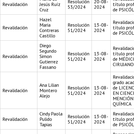
Resolución
20-08-
Revalidación
Jesús Ruíz
título pro
53/2024
2024
Cruz
de PSICÓ
Hazel
Revalidaci
Maria
Resolución
13-08-
Revalidación
título pro
Contreras
51/2024
2024
de PSICÓ
Castillo
Diego
Revalidaci
Segundo
Resolución
13-08-
título pro
Revalidación
Simon
51/2024
2024
de MÉDIC
Gutierrez
CIRUJANO
Fassano
Revalidaci
grado aca
Ana Lilian
Resolución
13-08-
de LICEN
Revalidación
Montero
51/2024
2024
EN CIENC
Alejo
MENCIÓN
QUÍMICA
Cindy Paola
Revalidaci
Resolución
13-08-
Revalidación
Pulido
título pro
51/2024
2024
Tapias
de PSICÓ