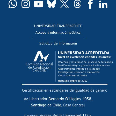
Docentes
Postulación a concursos internos de investigación
Consulta a bases de datos
UNIVERSIDAD TRANSPARENTE
Perfeccionamiento
Acceso a información pública
Editar Portafolio Académico
Solicitud de información
Evaluación docente
Calificación académica
Postulación al AUCAI
Funcionarias/os
Cursos internos de capacitación
Bienestar del personal
Certificación en estándares de igualdad de género
Portal de movilidad interna
Certificado de renta
Av. Libertador Bernardo O'Higgins 1058,
Santiago de Chile,
Casa Central
Certificado de renta honorarios
Gestión de correo uchile
Campus
:
Andrés Bello
|
Beauchef
|
Dra.