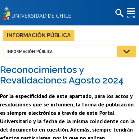
EXTENSIÓN
MENÚ
BIBLIOTECAS
LA UNIVERSIDAD
INFORMACIÓN PÚBLICA
Postulantes
INFORMACIÓN PÚBLICA
Estudiantes
Reconocimientos y
Académicas/os
Revalidaciones Agosto 2024
Funcionarias/os
Por la especificidad de este apartado, para los actos y
Egresadas/os
resoluciones que se informen, la forma de publicación
es siempre electrónica a través de este Portal
Universitario y la fecha de la misma coincidente con la
del documento en cuestión. Además, siempre tendrán
efectos particulares, por lo que no aplican