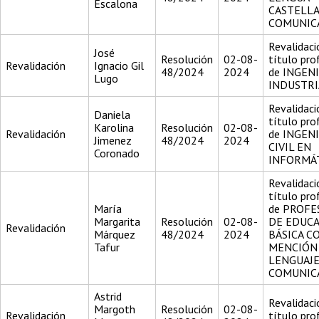
Escalona
CASTELLA
COMUNIC
Revalidaci
José
Resolución
02-08-
título pro
Revalidación
Ignacio Gil
48/2024
2024
de INGEN
Lugo
INDUSTRI
Revalidaci
Daniela
título pro
Karolina
Resolución
02-08-
Revalidación
de INGEN
Jimenez
48/2024
2024
CIVIL EN
Coronado
INFORMÁ
Revalidaci
título pro
María
de PROFE
Margarita
Resolución
02-08-
DE EDUC
Revalidación
Márquez
48/2024
2024
BÁSICA C
Tafur
MENCIÓN
LENGUAJE
COMUNIC
Astrid
Revalidaci
Margoth
Resolución
02-08-
Revalidación
título pro