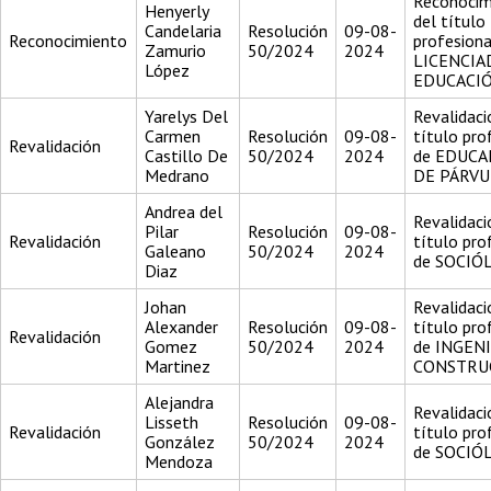
Reconocim
Henyerly
del título
Candelaria
Resolución
09-08-
Reconocimiento
profesiona
Zamurio
50/2024
2024
LICENCIA
López
EDUCACI
Yarelys Del
Revalidaci
Carmen
Resolución
09-08-
título pro
Revalidación
Castillo De
50/2024
2024
de EDUC
Medrano
DE PÁRVU
Andrea del
Revalidaci
Pilar
Resolución
09-08-
Revalidación
título pro
Galeano
50/2024
2024
de SOCIÓ
Diaz
Johan
Revalidaci
Alexander
Resolución
09-08-
título pro
Revalidación
Gomez
50/2024
2024
de INGEN
Martinez
CONSTRU
Alejandra
Revalidaci
Lisseth
Resolución
09-08-
Revalidación
título pro
González
50/2024
2024
de SOCIÓ
Mendoza