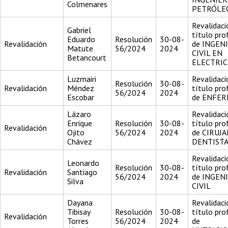
Colmenares
PETRÓLE
Revalidaci
Gabriel
título pro
Eduardo
Resolución
30-08-
Revalidación
de INGEN
Matute
56/2024
2024
CIVIL EN
Betancourt
ELECTRIC
Luzmairi
Revalidaci
Resolución
30-08-
Revalidación
Méndez
título pro
56/2024
2024
Escobar
de ENFE
Lázaro
Revalidaci
Enrique
Resolución
30-08-
título pro
Revalidación
Ojito
56/2024
2024
de CIRUJ
Chávez
DENTIST
Revalidaci
Leonardo
Resolución
30-08-
título pro
Revalidación
Santiago
56/2024
2024
de INGEN
Silva
CIVIL
Dayana
Revalidaci
Tibisay
Resolución
30-08-
título pro
Revalidación
Torres
56/2024
2024
de