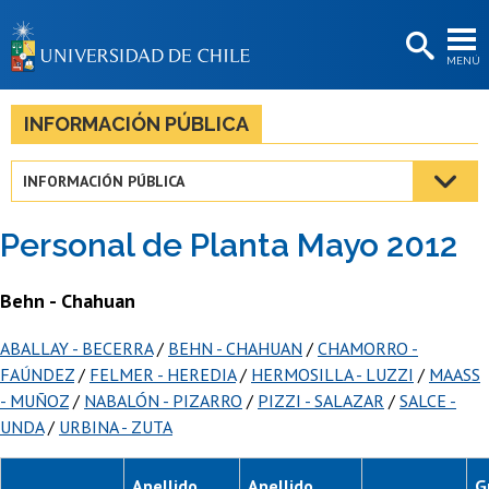
EXTENSIÓN
MENÚ
BIBLIOTECAS
LA UNIVERSIDAD
INFORMACIÓN PÚBLICA
Postulantes
INFORMACIÓN PÚBLICA
Estudiantes
Personal de Planta Mayo 2012
Académicas/os
Funcionarias/os
Behn - Chahuan
Egresadas/os
ABALLAY - BECERRA
/
BEHN - CHAHUAN
/
CHAMORRO -
FAÚNDEZ
/
FELMER - HEREDIA
/
HERMOSILLA - LUZZI
/
MAASS
- MUÑOZ
/
NABALÓN - PIZARRO
/
PIZZI - SALAZAR
/
SALCE -
UNDA
/
URBINA - ZUTA
Apellido
Apellido
G