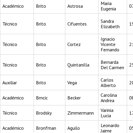
Maria
Académico
Brito
Astrosa
0
Eugenia
Sandra
Técnico
Brito
Cifuentes
1
Elizabeth
Ignacio
Técnico
Brito
Cortez
Vicente
2
Fernando
Bernarda
Técnico
Brito
Quintanilla
2
Del Carmen
Carlos
Auxiliar
Brito
Vega
2
Alberto
Carolina
Académico
Brncic
Becker
0
Andrea
Varinia
Técnico
Brodsky
Zimmermann
1
Lucia
Leonardo
Académico
Bronfman
Aguilo
0
Jaime