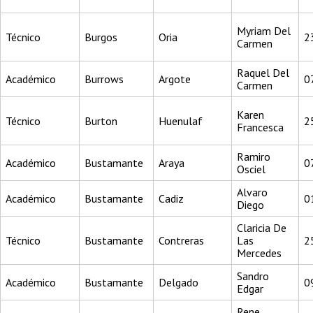
Myriam Del
Técnico
Burgos
Oria
2
Carmen
Raquel Del
Académico
Burrows
Argote
0
Carmen
Karen
Técnico
Burton
Huenulaf
2
Francesca
Ramiro
Académico
Bustamante
Araya
0
Osciel
Alvaro
Académico
Bustamante
Cadiz
0
Diego
Claricia De
Técnico
Bustamante
Contreras
Las
2
Mercedes
Sandro
Académico
Bustamante
Delgado
0
Edgar
Rene