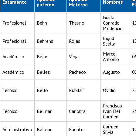
Estamento
Nombres
paterno
Materno
E
Guido
Profesional
Behn
Theune
Conrado
1
Prudencio
Ingrid
Profesional
Behrens
Rojas
1
Stella
Marco
Académico
Bejar
Vega
0
Antonio
Académico
Bellet
Pacheco
Augusto
0
Técnico
Bello
Rubilar
Ovidio
2
Francisco
Técnico
Belmar
Canobra
Ivan Del
2
Carmen
Carmen
Administrativo
Belmar
Fuentes
1
Silvia