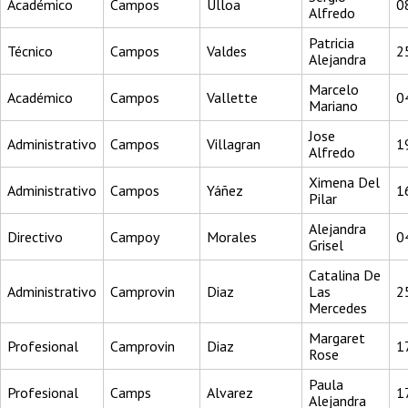
Académico
Campos
Ulloa
0
Alfredo
Patricia
Técnico
Campos
Valdes
2
Alejandra
Marcelo
Académico
Campos
Vallette
0
Mariano
Jose
Administrativo
Campos
Villagran
1
Alfredo
Ximena Del
Administrativo
Campos
Yáñez
1
Pilar
Alejandra
Directivo
Campoy
Morales
0
Grisel
Catalina De
Administrativo
Camprovin
Diaz
Las
2
Mercedes
Margaret
Profesional
Camprovin
Diaz
1
Rose
Paula
Profesional
Camps
Alvarez
1
Alejandra