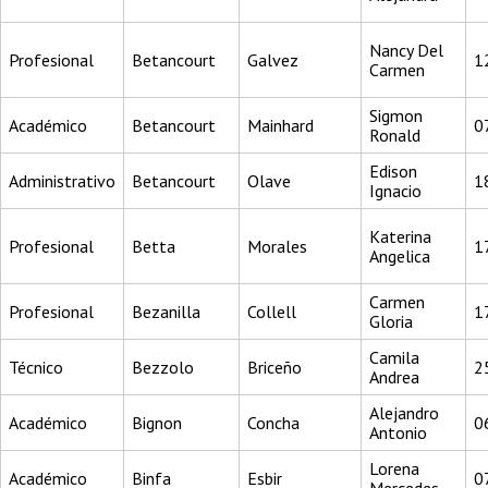
Nancy Del
Profesional
Betancourt
Galvez
1
Carmen
Sigmon
Académico
Betancourt
Mainhard
0
Ronald
Edison
Administrativo
Betancourt
Olave
1
Ignacio
Katerina
Profesional
Betta
Morales
1
Angelica
Carmen
Profesional
Bezanilla
Collell
1
Gloria
Camila
Técnico
Bezzolo
Briceño
2
Andrea
Alejandro
Académico
Bignon
Concha
0
Antonio
Lorena
Académico
Binfa
Esbir
0