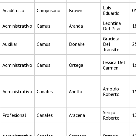
Luis
Académico
Campusano
Brown
0
Eduardo
Leontina
Administrativo
Camus
Aranda
1
Del Pilar
Graciela
Auxiliar
Camus
Donaire
Del
2
Transito
Jessica Del
Administrativo
Camus
Ortega
1
Carmen
Arnoldo
Administrativo
Canales
Abello
1
Roberto
Sergio
Profesional
Canales
Aracena
1
Roberto