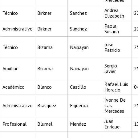
Mercedes
Andrea
Técnico
Birkner
Sanchez
2
Elizabeth
Paola
Administrativo
Birkner
Sanchez
2
Susana
Jose
Técnico
Bizama
Naipayan
2
Patricio
Sergio
Auxiliar
Bizama
Naipayan
2
Javier
Rafael Luis
Académico
Blanco
Castillo
0
Horacio
Ivonne De
Administrativo
Blasquez
Figueroa
Las
2
Mercedes
Juan
Profesional
Blumel
Mendez
1
Enrique