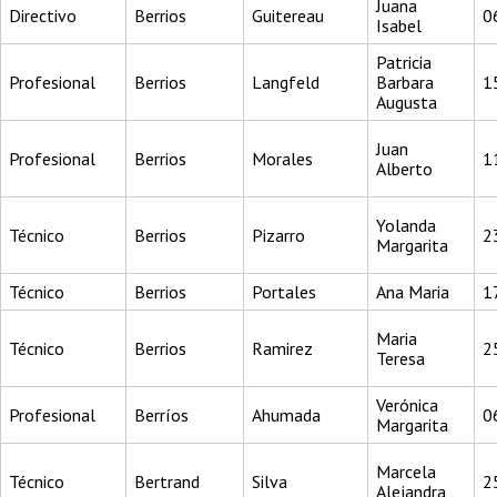
Juana
Directivo
Berrios
Guitereau
0
Isabel
Patricia
Profesional
Berrios
Langfeld
Barbara
1
Augusta
Juan
Profesional
Berrios
Morales
1
Alberto
Yolanda
Técnico
Berrios
Pizarro
2
Margarita
Técnico
Berrios
Portales
Ana Maria
1
Maria
Técnico
Berrios
Ramirez
2
Teresa
Verónica
Profesional
Berríos
Ahumada
0
Margarita
Marcela
Técnico
Bertrand
Silva
2
Alejandra