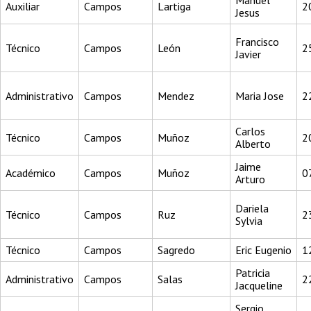
Manuel
Auxiliar
Campos
Lartiga
2
Jesus
Francisco
Técnico
Campos
León
2
Javier
Administrativo
Campos
Mendez
Maria Jose
2
Carlos
Técnico
Campos
Muñoz
2
Alberto
Jaime
Académico
Campos
Muñoz
0
Arturo
Dariela
Técnico
Campos
Ruz
2
Sylvia
Técnico
Campos
Sagredo
Eric Eugenio
1
Patricia
Administrativo
Campos
Salas
2
Jacqueline
Sergio