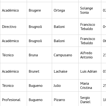
Solange
Académico
Brugere
Ortega
0
Sonia
Francisco
Directivo
Brugnoli
Bailoni
0
Tebaldo
Francisco
Académico
Brugnoli
Bailoni
0
Tebaldo
Alfredo
Técnico
Bruna
Campusano
2
Antonio
Académico
Brunet
Lachaise
Luis Adrian
0
Maria
Técnico
Bugueno
Julio
2
Cristina
Sergio
Profesional
Bugueno
Pizarro
1
Daniel