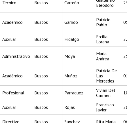
Guillermo
Técnico
Bustos
Carreño
2
Eleodoro
Patricio
Académico
Bustos
Garrido
0
Pablo
Ercilia
Auxiliar
Bustos
Hidalgo
2
Lorena
Maria
Administrativo
Bustos
Moya
2
Andrea
Patricia De
Académico
Bustos
Muñoz
Las
0
Mercedes
Vivian Del
Profesional
Bustos
Parraguez
1
Carmen
Francisco
Auxiliar
Bustos
Rojas
2
Javier
Directivo
Bustos
Sanchez
Rita Maria
0