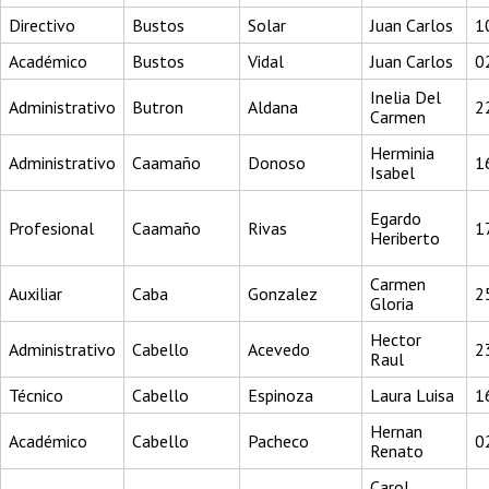
Directivo
Bustos
Solar
Juan Carlos
1
Académico
Bustos
Vidal
Juan Carlos
0
Inelia Del
Administrativo
Butron
Aldana
2
Carmen
Herminia
Administrativo
Caamaño
Donoso
1
Isabel
Egardo
Profesional
Caamaño
Rivas
1
Heriberto
Carmen
Auxiliar
Caba
Gonzalez
2
Gloria
Hector
Administrativo
Cabello
Acevedo
2
Raul
Técnico
Cabello
Espinoza
Laura Luisa
1
Hernan
Académico
Cabello
Pacheco
0
Renato
Carol