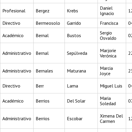
Daniel
Profesional
Bergez
Krebs
1
Ignacio
Directivo
Bermeosolo
Garrido
Francisca
0
Sergio
Académico
Bernal
Bustos
0
Osvaldo
Marjorie
Administrativo
Bernal
Sepúlveda
2
Verónica
Marcia
Administrativo
Bernales
Maturana
2
Joyce
Directivo
Berr
Lama
Miguel Luis
0
Maria
Académico
Berrios
Del Solar
0
Soledad
Ximena Del
Administrativo
Berrios
Escobar
1
Carmen