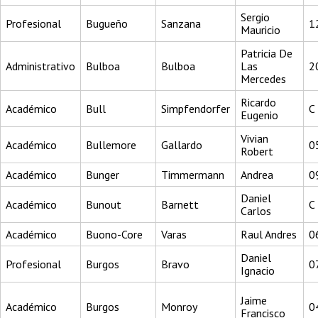
Sergio
Profesional
Bugueño
Sanzana
1
Mauricio
Patricia De
Administrativo
Bulboa
Bulboa
Las
2
Mercedes
Ricardo
Académico
Bull
Simpfendorfer
C
Eugenio
Vivian
Académico
Bullemore
Gallardo
0
Robert
Académico
Bunger
Timmermann
Andrea
0
Daniel
Académico
Bunout
Barnett
C
Carlos
Académico
Buono-Core
Varas
Raul Andres
0
Daniel
Profesional
Burgos
Bravo
0
Ignacio
Jaime
Académico
Burgos
Monroy
0
Francisco