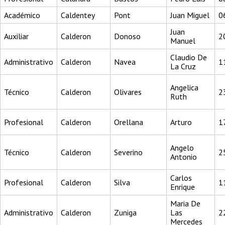
Académico
Caldentey
Pont
Juan Miguel
0
Juan
Auxiliar
Calderon
Donoso
2
Manuel
Claudio De
Administrativo
Calderon
Navea
1
La Cruz
Angelica
Técnico
Calderon
Olivares
2
Ruth
Profesional
Calderon
Orellana
Arturo
1
Angelo
Técnico
Calderon
Severino
2
Antonio
Carlos
Profesional
Calderon
Silva
1
Enrique
Maria De
Administrativo
Calderon
Zuniga
Las
2
Mercedes