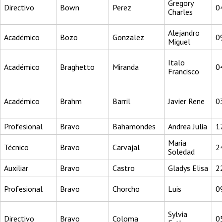
Gregory
Directivo
Bown
Perez
0
Charles
Alejandro
Académico
Bozo
Gonzalez
0
Miguel
Italo
Académico
Braghetto
Miranda
0
Francisco
Académico
Brahm
Barril
Javier Rene
0
Profesional
Bravo
Bahamondes
Andrea Julia
1
Maria
Técnico
Bravo
Carvajal
2
Soledad
Auxiliar
Bravo
Castro
Gladys Elisa
2
Profesional
Bravo
Chorcho
Luis
0
Sylvia
Directivo
Bravo
Coloma
0