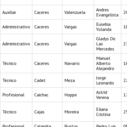
Andres
Auxiliar
Caceres
Valenzuela
2
Evangelista
Eusebia
Administrativo
Caceres
Vargas
1
Yolanda
Gladys De
Administrativo
Caceres
Vargas
Las
2
Mercedes
Manuel
Técnico
Cáceres
Navarro
Alberto
1
Alejandro
Jorge
Técnico
Cadet
Meza
2
Leonardo
Astrid
Profesional
Caichac
Hoppe
1
Verena
Eliana
Técnico
Cajas
Moreira
2
Cristina
Profesional
Calandra
Bustos
Pedro Luis
0