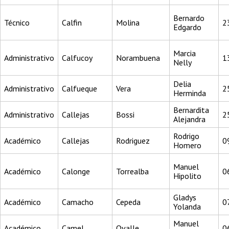
Bernardo
Técnico
Calfin
Molina
2
Edgardo
Marcia
Administrativo
Calfucoy
Norambuena
1
Nelly
Delia
Administrativo
Calfueque
Vera
2
Herminda
Bernardita
Administrativo
Callejas
Bossi
2
Alejandra
Rodrigo
Académico
Callejas
Rodriguez
0
Homero
Manuel
Académico
Calonge
Torrealba
0
Hipolito
Gladys
Académico
Camacho
Cepeda
0
Yolanda
Manuel
Académico
Camel
Ovalle
0