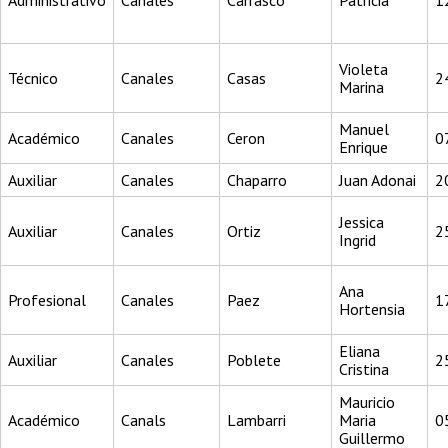
Administrativo
Canales
Carrasco
Patricia
1
Violeta
Técnico
Canales
Casas
2
Marina
Manuel
Académico
Canales
Ceron
0
Enrique
Auxiliar
Canales
Chaparro
Juan Adonai
2
Jessica
Auxiliar
Canales
Ortiz
2
Ingrid
Ana
Profesional
Canales
Paez
1
Hortensia
Eliana
Auxiliar
Canales
Poblete
2
Cristina
Mauricio
Académico
Canals
Lambarri
Maria
0
Guillermo