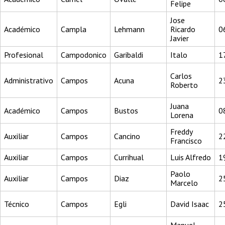
Felipe
Jose
Académico
Campla
Lehmann
Ricardo
0
Javier
Profesional
Campodonico
Garibaldi
Italo
1
Carlos
Administrativo
Campos
Acuna
2
Roberto
Juana
Académico
Campos
Bustos
0
Lorena
Freddy
Auxiliar
Campos
Cancino
2
Francisco
Auxiliar
Campos
Currihual
Luis Alfredo
1
Paolo
Auxiliar
Campos
Diaz
2
Marcelo
Técnico
Campos
Egli
David Isaac
2