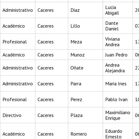
Lucia
Administrativo
Caceres
Diaz
2
Abigail
Dante
Académico
Caceres
Lillo
0
Daniel
Viviana
Profesional
Caceres
Meza
1
Andrea
Académico
Caceres
Munoz
Juan Pedro
0
Andrea
Administrativo
Caceres
Oñate
2
Alejandra
Administrativo
Caceres
Parra
Maria Ines
1
Profesional
Caceres
Perez
Pablo Ivan
1
Maximiliano
Directivo
Caceres
Plaza
0
Enrique
Eduardo
Académico
Caceres
Romero
0
Ernesto