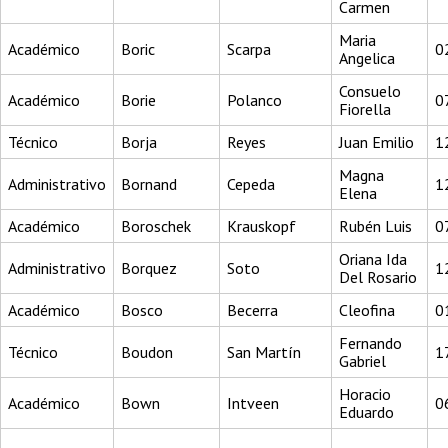
Carmen
Maria
Académico
Boric
Scarpa
0
Angelica
Consuelo
Académico
Borie
Polanco
0
Fiorella
Técnico
Borja
Reyes
Juan Emilio
1
Magna
Administrativo
Bornand
Cepeda
1
Elena
Académico
Boroschek
Krauskopf
Rubén Luis
0
Oriana Ida
Administrativo
Borquez
Soto
1
Del Rosario
Académico
Bosco
Becerra
Cleofina
0
Fernando
Técnico
Boudon
San Martín
1
Gabriel
Horacio
Académico
Bown
Intveen
0
Eduardo