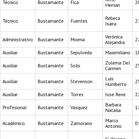
Técnico
Bustamante
Fica
2
Hernan
Rebeca
Técnico
Bustamante
Fuentes
2
Isaira
Verónica
Administrativo
Bustamante
Moena
2
Alejandra
Auxiliar
Bustamante
Sepulveda
Maximiliano
1
Zulema Del
Auxiliar
Bustamante
Solis
2
Carmen
Luis
Auxiliar
Bustamante
Stevenson
2
Humberto
Auxiliar
Bustamante
Torres
Jose Rene
2
Barbara
Profesional
Bustamante
Vasquez
1
Natalia
Marco
Académico
Bustamante
Zamorano
0
Antonio