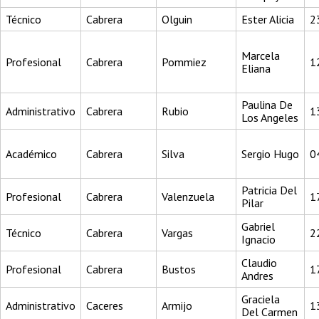
Técnico
Cabrera
Olguin
Ester Alicia
2
Marcela
Profesional
Cabrera
Pommiez
1
Eliana
Paulina De
Administrativo
Cabrera
Rubio
1
Los Angeles
Académico
Cabrera
Silva
Sergio Hugo
0
Patricia Del
Profesional
Cabrera
Valenzuela
1
Pilar
Gabriel
Técnico
Cabrera
Vargas
2
Ignacio
Claudio
Profesional
Cabrera
Bustos
1
Andres
Graciela
Administrativo
Caceres
Armijo
1
Del Carmen