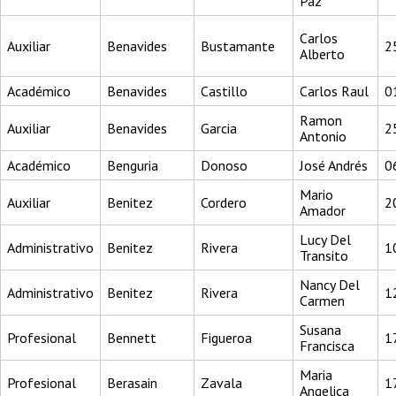
Paz
Carlos
Auxiliar
Benavides
Bustamante
2
Alberto
Académico
Benavides
Castillo
Carlos Raul
0
Ramon
Auxiliar
Benavides
Garcia
2
Antonio
Académico
Benguria
Donoso
José Andrés
0
Mario
Auxiliar
Benitez
Cordero
2
Amador
Lucy Del
Administrativo
Benitez
Rivera
1
Transito
Nancy Del
Administrativo
Benitez
Rivera
1
Carmen
Susana
Profesional
Bennett
Figueroa
1
Francisca
Maria
Profesional
Berasain
Zavala
1
Angelica