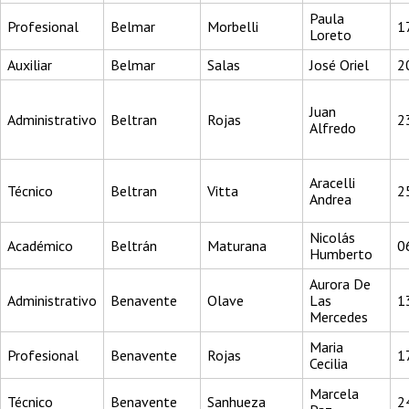
Paula
Profesional
Belmar
Morbelli
1
Loreto
Auxiliar
Belmar
Salas
José Oriel
2
Juan
Administrativo
Beltran
Rojas
2
Alfredo
Aracelli
Técnico
Beltran
Vitta
2
Andrea
Nicolás
Académico
Beltrán
Maturana
0
Humberto
Aurora De
Administrativo
Benavente
Olave
Las
1
Mercedes
Maria
Profesional
Benavente
Rojas
1
Cecilia
Marcela
Técnico
Benavente
Sanhueza
2