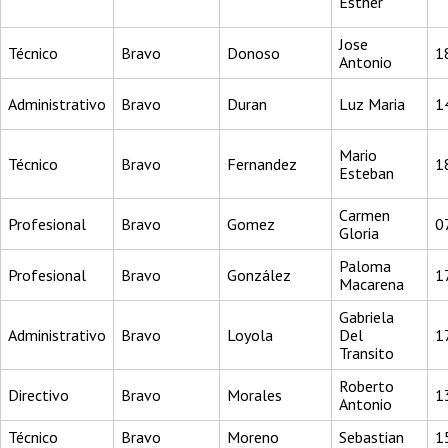
Esther
Jose
Técnico
Bravo
Donoso
1
Antonio
Administrativo
Bravo
Duran
Luz Maria
1
Mario
Técnico
Bravo
Fernandez
1
Esteban
Carmen
Profesional
Bravo
Gomez
0
Gloria
Paloma
Profesional
Bravo
González
1
Macarena
Gabriela
Administrativo
Bravo
Loyola
Del
1
Transito
Roberto
Directivo
Bravo
Morales
1
Antonio
Técnico
Bravo
Moreno
Sebastian
1