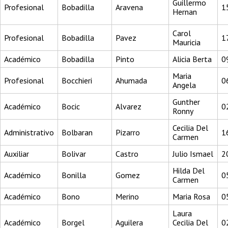
Guillermo
Profesional
Bobadilla
Aravena
1
Hernan
Carol
Profesional
Bobadilla
Pavez
1
Mauricia
Académico
Bobadilla
Pinto
Alicia Berta
0
Maria
Profesional
Bocchieri
Ahumada
0
Angela
Gunther
Académico
Bocic
Alvarez
0
Ronny
Cecilia Del
Administrativo
Bolbaran
Pizarro
1
Carmen
Auxiliar
Bolivar
Castro
Julio Ismael
2
Hilda Del
Académico
Bonilla
Gomez
0
Carmen
Académico
Bono
Merino
Maria Rosa
0
Laura
Académico
Borgel
Aguilera
Cecilia Del
0