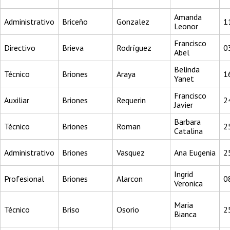
Amanda
Administrativo
Briceño
Gonzalez
1
Leonor
Francisco
Directivo
Brieva
Rodríguez
0
Abel
Belinda
Técnico
Briones
Araya
1
Yanet
Francisco
Auxiliar
Briones
Requerin
2
Javier
Barbara
Técnico
Briones
Roman
2
Catalina
Administrativo
Briones
Vasquez
Ana Eugenia
2
Ingrid
Profesional
Briones
Alarcon
0
Veronica
Maria
Técnico
Briso
Osorio
2
Bianca