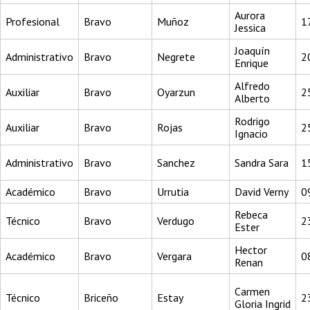
Aurora
Profesional
Bravo
Muñoz
1
Jessica
Joaquín
Administrativo
Bravo
Negrete
2
Enrique
Alfredo
Auxiliar
Bravo
Oyarzun
2
Alberto
Rodrigo
Auxiliar
Bravo
Rojas
2
Ignacio
Administrativo
Bravo
Sanchez
Sandra Sara
1
Académico
Bravo
Urrutia
David Verny
0
Rebeca
Técnico
Bravo
Verdugo
2
Ester
Hector
Académico
Bravo
Vergara
0
Renan
Carmen
Técnico
Briceño
Estay
2
Gloria Ingrid