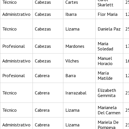
Técnico
Cabezas
Cartes
2
Skarlett
Administrativo
Cabezas
Ibarra
Flor Maria
1
Técnico
Cabezas
Lizama
Daniela Paz
2
Maria
Profesional
Cabezas
Mardones
1
Soledad
Manuel
Administrativo
Cabezas
Vilches
1
Horacio
María
Profesional
Cabrera
Barra
1
Matilde
Elizabeth
Técnico
Cabrera
Irarrazabal
2
Gemmita
Marianela
Técnico
Cabrera
Lizama
2
Del Carmen
Mariela De
Administrativo
Cabrera
Lizama
2
Pompeya