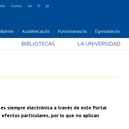
hile
Correo
en
fr
pt
Artes
Cs. Agronómicas
diantes
Académicas/os
Funcionarias/os
Egresadas/os
Cs. Forestales y Conservación
BIBLIOTECAS
LA UNIVERSIDAD
Cs. Sociales
Comunicación e Imagen
Economía y Negocios
Gobierno
Odontología
Estudios Internacionales
Bachillerato
 es siempre electrónica a través de este Portal
Hospital Clínico
efectos particulares, por lo que no aplican