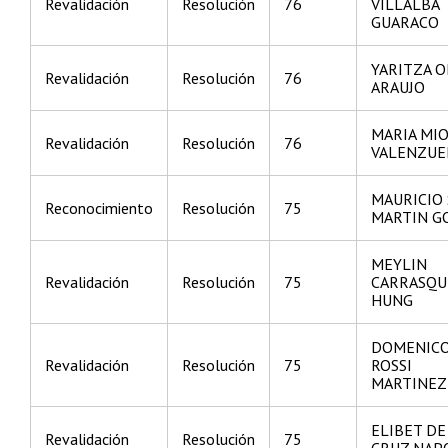
Revalidación
Resolución
76
VILLALBA
GUARACO
YARITZA O
Revalidación
Resolución
76
ARAUJO
MARIA MI
Revalidación
Resolución
76
VALENZUE
MAURICIO
Reconocimiento
Resolución
75
MARTIN G
MEYLIN
Revalidación
Resolución
75
CARRASQU
HUNG
DOMENIC
Revalidación
Resolución
75
ROSSI
MARTINEZ
ELIBET DE
Revalidación
Resolución
75
CRUZ NAP