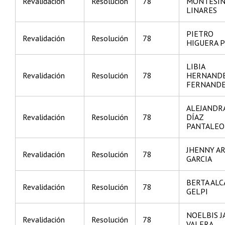
Revalidación
Resolución
78
MONTESI
LINARES
PIETRO
Revalidación
Resolución
78
HIGUERA 
LIBIA
Revalidación
Resolución
78
HERNAND
FERNAND
ALEJANDR
Revalidación
Resolución
78
DÍAZ
PANTALE
JHENNY AR
Revalidación
Resolución
78
GARCIA
BERTA ALC
Revalidación
Resolución
78
GELPI
NOELBIS J
Revalidación
Resolución
78
VALERA