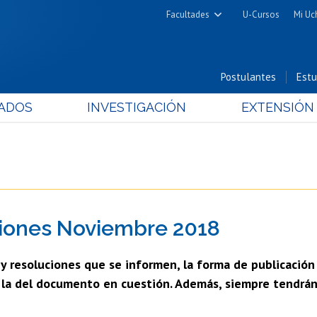
Facultades
U-Cursos
Mi Uc
Arquitectura y Urbanismo
Ciencias
Postulantes
Estu
Cs. Físicas y Matemáticas
ADOS
INVESTIGACIÓN
EXTENSIÓN
Cs. Químicas y Farmacéuticas
Cs. Veterinarias y Pecuarias
Derecho
Filosofía y Humanidades
Medicina
ciones Noviembre 2018
Estudios Avanzados en Educación
Nutrición y Tecnología de
s y resoluciones que se informen, la forma de publicación
Alimentos
n la del documento en cuestión. Además, siempre tendrán 