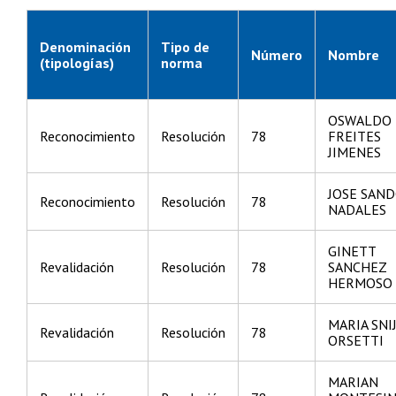
Denominación
Tipo de
Número
Nombre
(tipologías)
norma
OSWALDO
Reconocimiento
Resolución
78
FREITES
JIMENES
JOSE SAN
Reconocimiento
Resolución
78
NADALES
GINETT
Revalidación
Resolución
78
SANCHEZ
HERMOSO
MARIA SNI
Revalidación
Resolución
78
ORSETTI
MARIAN