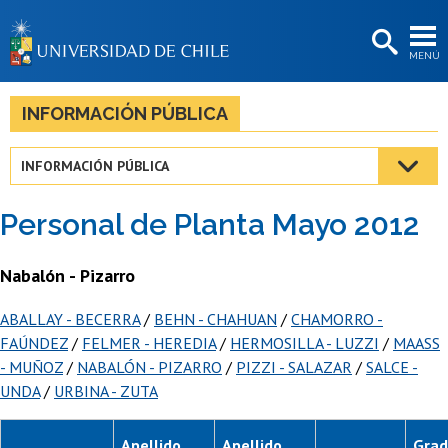
EXTENSIÓN
MENÚ
BIBLIOTECAS
LA UNIVERSIDAD
INFORMACIÓN PÚBLICA
Postulantes
INFORMACIÓN PÚBLICA
Estudiantes
Personal de Planta Mayo 2012
Académicas/os
Funcionarias/os
Nabalón - Pizarro
Egresadas/os
ABALLAY - BECERRA
/
BEHN - CHAHUAN
/
CHAMORRO -
FAÚNDEZ
/
FELMER - HEREDIA
/
HERMOSILLA - LUZZI
/
MAASS
- MUÑOZ
/
NABALÓN - PIZARRO
/
PIZZI - SALAZAR
/
SALCE -
UNDA
/
URBINA - ZUTA
Apellido
Apellido
Gra