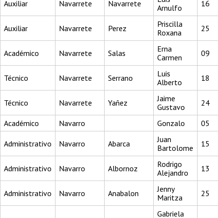
Auxiliar
Navarrete
Navarrete
16
Arnulfo
Priscilla
Auxiliar
Navarrete
Perez
25
Roxana
Erna
Académico
Navarrete
Salas
09
Carmen
Luis
Técnico
Navarrete
Serrano
18
Alberto
Jaime
Técnico
Navarrete
Yañez
24
Gustavo
Académico
Navarro
Gonzalo
05
Juan
Administrativo
Navarro
Abarca
15
Bartolome
Rodrigo
Administrativo
Navarro
Albornoz
13
Alejandro
Jenny
Administrativo
Navarro
Anabalon
25
Maritza
Gabriela