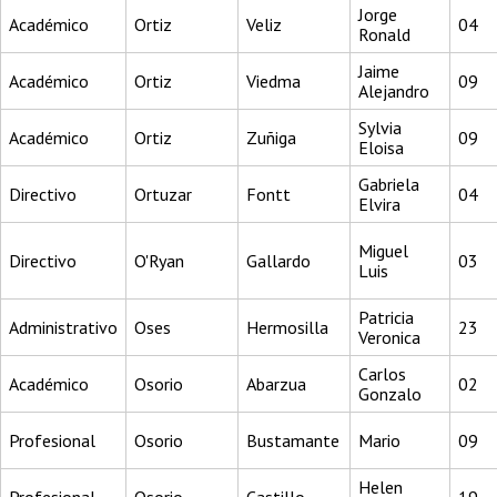
Jorge
Académico
Ortiz
Veliz
04
Ronald
Jaime
Académico
Ortiz
Viedma
09
Alejandro
Sylvia
Académico
Ortiz
Zuñiga
09
Eloisa
Gabriela
Directivo
Ortuzar
Fontt
04
Elvira
Miguel
Directivo
O'Ryan
Gallardo
03
Luis
Patricia
Administrativo
Oses
Hermosilla
23
Veronica
Carlos
Académico
Osorio
Abarzua
02
Gonzalo
Profesional
Osorio
Bustamante
Mario
09
Helen