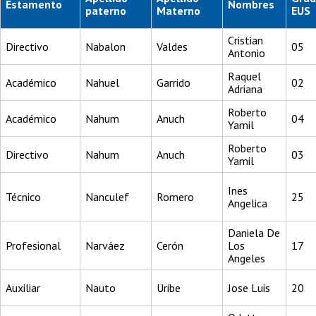
Estamento
Nombres
paterno
Materno
EUS
Cristian
Directivo
Nabalon
Valdes
05
Antonio
Raquel
Académico
Nahuel
Garrido
02
Adriana
Roberto
Académico
Nahum
Anuch
04
Yamil
Roberto
Directivo
Nahum
Anuch
03
Yamil
Ines
Técnico
Nanculef
Romero
25
Angelica
Daniela De
Profesional
Narváez
Cerón
Los
17
Angeles
Auxiliar
Nauto
Uribe
Jose Luis
20