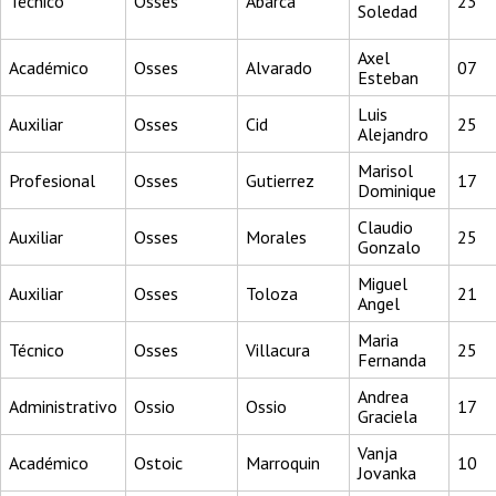
Técnico
Osses
Abarca
23
Soledad
Axel
Académico
Osses
Alvarado
07
Esteban
Luis
Auxiliar
Osses
Cid
25
Alejandro
Marisol
Profesional
Osses
Gutierrez
17
Dominique
Claudio
Auxiliar
Osses
Morales
25
Gonzalo
Miguel
Auxiliar
Osses
Toloza
21
Angel
Maria
Técnico
Osses
Villacura
25
Fernanda
Andrea
Administrativo
Ossio
Ossio
17
Graciela
Vanja
Académico
Ostoic
Marroquin
10
Jovanka