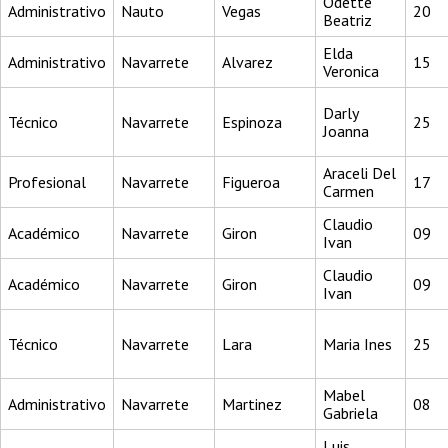
Odette
Administrativo
Nauto
Vegas
20
Beatriz
Elda
Administrativo
Navarrete
Alvarez
15
Veronica
Darly
Técnico
Navarrete
Espinoza
25
Joanna
Araceli Del
Profesional
Navarrete
Figueroa
17
Carmen
Claudio
Académico
Navarrete
Giron
09
Ivan
Claudio
Académico
Navarrete
Giron
09
Ivan
Técnico
Navarrete
Lara
Maria Ines
25
Mabel
Administrativo
Navarrete
Martinez
08
Gabriela
Luis