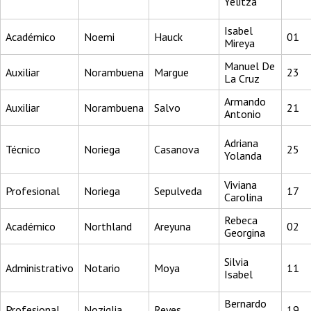
Yelitza
Isabel
Académico
Noemi
Hauck
01
Mireya
Manuel De
Auxiliar
Norambuena
Margue
23
La Cruz
Armando
Auxiliar
Norambuena
Salvo
21
Antonio
Adriana
Técnico
Noriega
Casanova
25
Yolanda
Viviana
Profesional
Noriega
Sepulveda
17
Carolina
Rebeca
Académico
Northland
Areyuna
02
Georgina
Silvia
Administrativo
Notario
Moya
11
Isabel
Bernardo
Profesional
Noziglia
Reyes
19