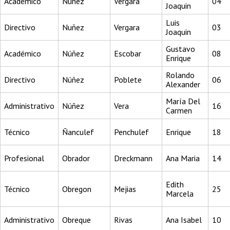
Académico
Nuñez
Vergara
04
Joaquin
Luis
Directivo
Nuñez
Vergara
03
Joaquin
Gustavo
Académico
Núñez
Escobar
08
Enrique
Rolando
Directivo
Núñez
Poblete
06
Alexander
María Del
Administrativo
Núñez
Vera
16
Carmen
Técnico
Ñanculef
Penchulef
Enrique
18
Profesional
Obrador
Dreckmann
Ana Maria
14
Edith
Técnico
Obregon
Mejias
25
Marcela
Administrativo
Obreque
Rivas
Ana Isabel
10