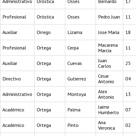
Administrativo
Oróstica
Osses
Bernardo
17
Profesional
Oróstica
Osses
Pedro Juan
11
Auxiliar
Orrego
Lizama
Jose Maria
18
Macarena
Profesional
Ortega
Cerpa
11
Marcia
Juan
Auxiliar
Ortega
Cuevas
25
Carlos
Cesar
Directivo
Ortega
Gutierrez
04
Antonio
Alex
Administrativo
Ortega
Montoya
13
Antonio
Jaime
Académico
Ortega
Palma
07
Humberto
Ana
Académico
Ortega
Pinto
02
Veronica