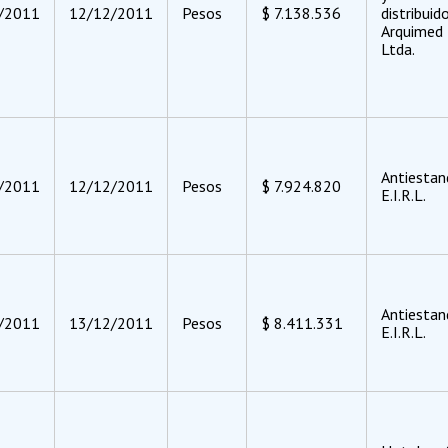
/2011
12/12/2011
Pesos
$ 7.138.536
distribuid
Arquimed
Ltda.
Antiestan
/2011
12/12/2011
Pesos
$ 7.924.820
E.I.R.L.
Antiestan
/2011
13/12/2011
Pesos
$ 8.411.331
E.I.R.L.