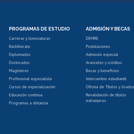
Matrícula en línea
Inscripción y cambio d
Consulta y certificado
PROGRAMAS DE ESTUDIO
ADMISIÓN Y BECAS
Certificado de alumno
Carreras y licenciaturas
DEMRE
Servicio médico y den
Bachillerato
Postulaciones
Pago de arancel y cré
Diplomados
Admisión especial
Pago de arancel y cré
Doctorados
Aranceles y créditos
Certificado de títulos 
Magísteres
Becas y beneficios
Profesional especialista
Intercambio estudiantil
Mi Uchile
Ayu
Cursos de especialización
Oficina de Títulos y Grado
Educación continua
Revalidación de títulos
extranjeros
Programas a distancia