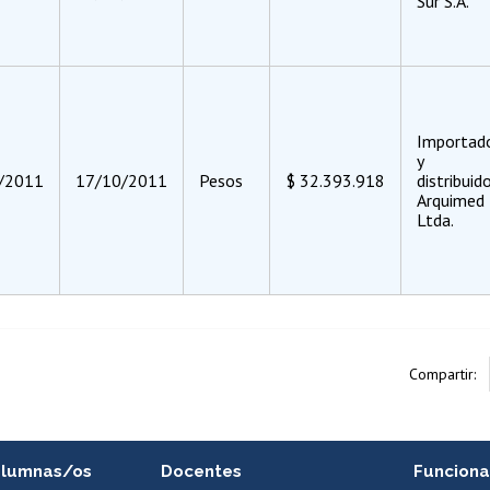
Sur S.A.
Importad
y
/2011
17/10/2011
Pesos
$ 32.393.918
distribuid
Arquimed
Ltda.
Compartir:
alumnas/os
Docentes
Funciona