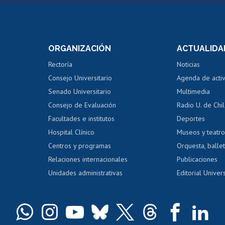
Postulación a concursos
Cursos inte
internos de investigación
capacitació
e asignaturas
Consulta a bases de datos
Bienestar d
 de notas
ORGANIZACIÓN
ACTUALIDA
Perfeccionamiento
Portal de m
 regular
Editar Portafolio Académico
Certificado
Rectoría
Noticias
tal
Evaluación docente
Certificado
Consejo Universitario
Agenda de acti
dito alumnos
honorarios
Calificación académica
Senado Universitario
Multimedia
dito exalumnos
Gestión de 
Consejo de Evaluación
Radio U. de Chi
Postulación al AUCAI
y grados
Editar pági
Facultades e institutos
Deportes
Hospital Clínico
Museos y teatr
da tecnológica
Tarjeta TUI
Wifi
Acoso laboral
s
Centros y programas
Orquesta, ballet
Relaciones internacionales
Publicaciones
Unidades administrativas
Editorial Univers