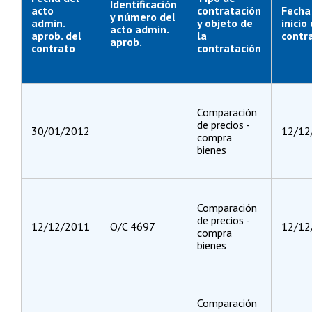
Identificación
acto
contratación
Fecha
y número del
admin.
y objeto de
inicio
acto admin.
aprob. del
la
contr
aprob.
contrato
contratación
Comparación
de precios -
30/01/2012
12/12
compra
bienes
Comparación
de precios -
12/12/2011
O/C 4697
12/12
compra
bienes
Comparación