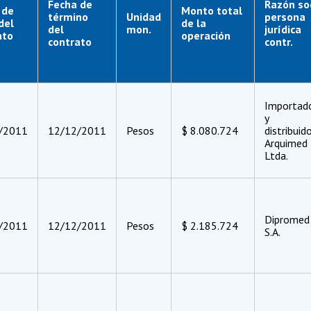
Fecha de
Razón so
 de
Monto total
término
Unidad
persona
 del
de la
del
mon.
jurídica
ato
operación
contrato
contr.
Importad
y
/2011
12/12/2011
Pesos
$ 8.080.724
distribuid
Arquimed
Ltda.
Dipromed
/2011
12/12/2011
Pesos
$ 2.185.724
S.A.