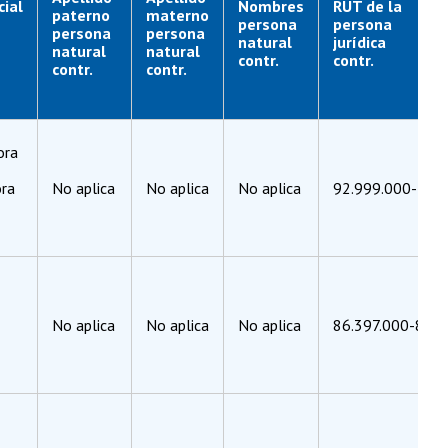
cial
Nombres
RUT de la
paterno
materno
persona
persona
persona
persona
natural
jurídica
natural
natural
contr.
contr.
contr.
contr.
ora
ora
No aplica
No aplica
No aplica
92.999.000-5
No aplica
No aplica
No aplica
86.397.000-8