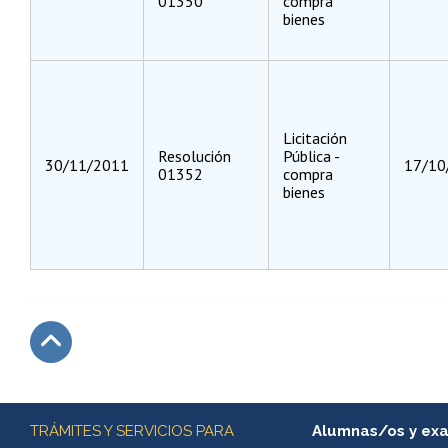
01350
compra
bienes
Licitación
Resolución
Pública -
30/11/2011
17/10
01352
compra
bienes
Subir
Más información
TRÁMITES Y SERVICIOS PARA
Alumnas/os y ex