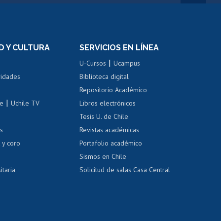
rnos de
Revalidación y reconocimiento
n
de títulos
el personal
Postulación al Programa de
Movilidad Estudiantil
D Y CULTURA
SERVICIOS EN LÍNEA
ovilidad interna
Inscripción de asignaturas
|
 de renta
U-Cursos
Ucampus
Cursos de español
 de renta
vidades
Biblioteca digital
Repositorio Académico
correo uchile
|
le
Uchile TV
Libros electrónicos
nas blancas
Tesis U. de Chile
os
Revistas académicas
, sexual y violencia
Denuncias administrativas
 y coro
Portafolio académico
Sismos en Chile
itaria
Solicitud de salas Casa Central