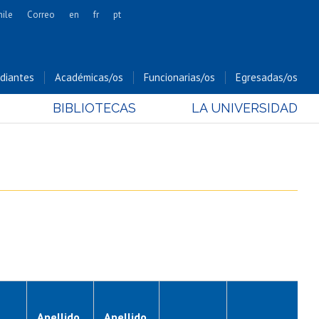
hile
Correo
en
fr
pt
Artes
Cs. Agronómicas
diantes
Académicas/os
Funcionarias/os
Egresadas/os
Cs. Forestales y Conservación
BIBLIOTECAS
LA UNIVERSIDAD
Cs. Sociales
Comunicación e Imagen
Economía y Negocios
Gobierno
Odontología
Estudios Internacionales
Bachillerato
Hospital Clínico
Apellido
Apellido