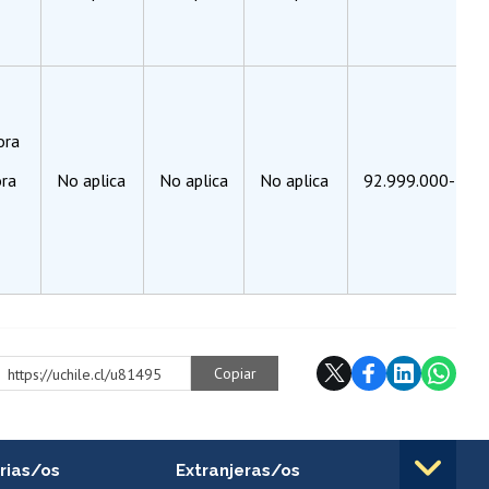
ora
ora
No aplica
No aplica
No aplica
92.999.000-5
Copiar
https://uchile.cl/u81495
rias/os
Extranjeras/os