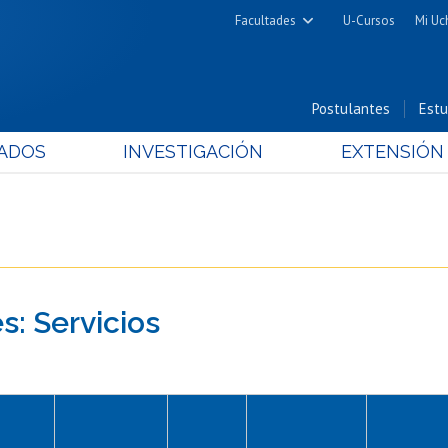
Facultades
U-Cursos
Mi Uc
Arquitectura y Urbanismo
Ciencias
Postulantes
Estu
Cs. Físicas y Matemáticas
ADOS
INVESTIGACIÓN
EXTENSIÓN
Cs. Químicas y Farmacéuticas
Cs. Veterinarias y Pecuarias
Derecho
Filosofía y Humanidades
Medicina
s: Servicios
Estudios Avanzados en Educación
Nutrición y Tecnología de
Alimentos