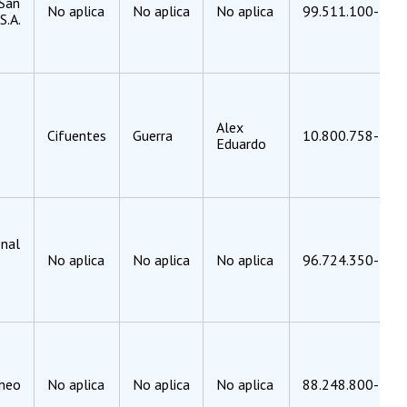
San
No aplica
No aplica
No aplica
99.511.100-4
S.A.
Alex
Cifuentes
Guerra
10.800.758-3
Eduardo
onal
No aplica
No aplica
No aplica
96.724.350-7
áneo
No aplica
No aplica
No aplica
88.248.800-4