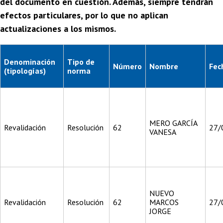
del documento en cuestión. Además, siempre tendrán
efectos particulares, por lo que no aplican
actualizaciones a los mismos.
Denominación
Tipo de
Número
Nombre
Fec
(tipologías)
norma
MERO GARCÍA
Revalidación
Resolución
62
27/
VANESA
NUEVO
Revalidación
Resolución
62
MARCOS
27/
JORGE