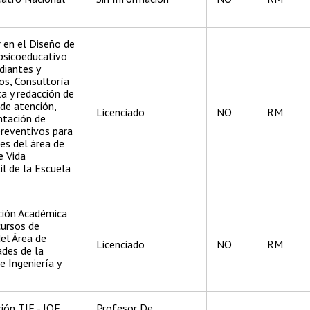
 en el Diseño de
psicoeducativo
diantes y
os, Consultoría
ca y redacción de
de atención,
Licenciado
NO
RM
tación de
preventivos para
es del área de
e Vida
il de la Escuela
ción Académica
cursos de
del Área de
Licenciado
NO
RM
des de la
e Ingeniería y
ión TIF - JOE
Profesor De