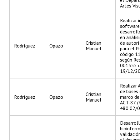
Artes Vis
Realizar 
software 
desarroll
en análisi
Cristian
de autorí
Rodríguez
Opazo
Manuel
para el P
código 1
según Re
001355 d
19/12/20
Realizar 
de bases 
Cristian
Rodríguez
Opazo
marco del
Manuel
ACT-87. (
480 02/0
Desarrol
bioinform
validació
el desarr