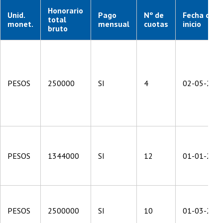
Honorario
Unid.
Pago
Nº de
Fecha de
total
monet.
mensual
cuotas
inicio
bruto
PESOS
250000
SI
4
02-05-201
PESOS
1344000
SI
12
01-01-201
PESOS
2500000
SI
10
01-03-201