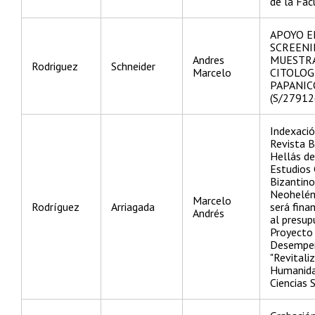
de la Fac
APOYO E
SCREENI
Andres
MUESTR
Rodriguez
Schneider
Marcelo
CITOLOG
PAPANI
(S/27912
Indexació
Revista 
Hellás de
Estudios 
Bizantino
Neoheléni
Marcelo
Rodríguez
Arriagada
será fina
Andrés
al presup
Proyecto
Desempe
"Revitali
Humanida
Ciencias 