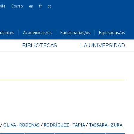
hile
Correo
en
fr
pt
Artes
Cs. Agronómicas
diantes
Académicas/os
Funcionarias/os
Egresadas/os
Cs. Forestales y Conservación
BIBLIOTECAS
LA UNIVERSIDAD
Cs. Sociales
Comunicación e Imagen
Economía y Negocios
Gobierno
Odontología
Estudios Internacionales
Bachillerato
Hospital Clínico
/
OLIVA - RODENAS
/
RODRÍGUEZ - TAPIA
/
TASSARA - ZURA