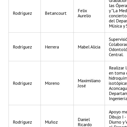
Grabación
las Ópera
Felix
y "La Med
Rodríguez
Betancourt
Aurelio
concierto
del Depa
Música y
Supervisi
Colabora
Rodríguez
Herrera
Mabel Alicia
Odontoló
Central.
Realizar 
en toma 
hidroquím
Maximiliano
Rodríguez
Moreno
isotópica
José
Aconcagua
Departam
Ingeniería
Apoyo me
Dibujo I 
Daniel
Rodríguez
Muñoz
Diurno y 
Ricardo
el Depar