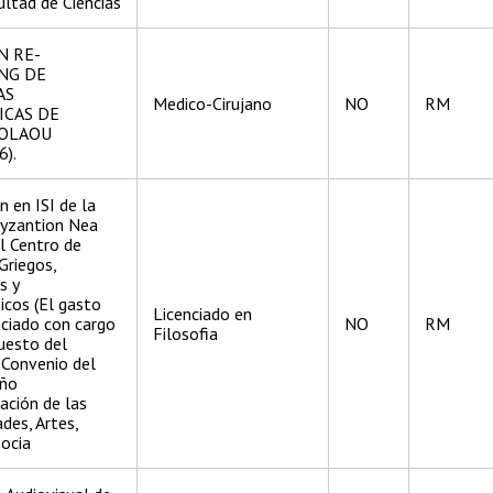
ultad de Ciencias
N RE-
NG DE
AS
Medico-Cirujano
NO
RM
ICAS DE
COLAOU
6).
n en ISI de la
Byzantion Nea
l Centro de
Griegos,
s y
cos (El gasto
Licenciado en
nciado con cargo
NO
RM
Filosofia
uesto del
 Convenio del
ño
zación de las
des, Artes,
Socia