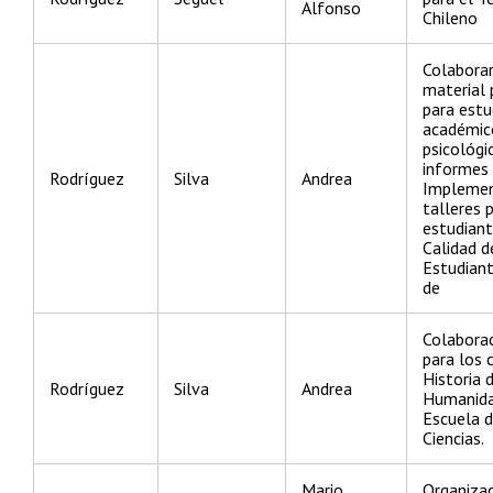
Alfonso
Chileno
Colaborar
material 
para estu
académic
psicológi
informes 
Rodríguez
Silva
Andrea
Implemen
talleres 
estudiant
Calidad d
Estudiant
de
Colabora
para los 
Historia 
Rodríguez
Silva
Andrea
Humanida
Escuela d
Ciencias.
Mario
Organizac