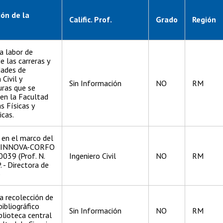
ión de la
Calific. Prof.
Grado
Región
la labor de
e las carreras y
dades de
 Civil y
Sin Información
NO
RM
uras que se
en la Facultad
s Físicas y
cas.
r en el marco del
o INNOVA-CORFO
039 (Prof. N.
Ingeniero Civil
NO
RM
 - Directora de
)
a recolección de
bibliográfico
Sin Información
NO
RM
iblioteca central