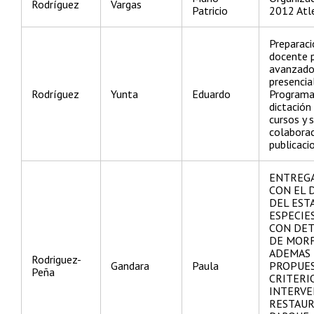
Rodríguez
Vargas
Patricio
2012 Atl
Preparaci
docente p
avanzados
presencia
Rodríguez
Yunta
Eduardo
Programa
dictación
cursos y 
colaborac
publicaci
ENTREG
CON EL 
DEL EST
ESPECIE
CON DE
DE MORF
ADEMAS 
Rodriguez-
Gandara
Paula
PROPUES
Peña
CRITERI
INTERVE
RESTAUR