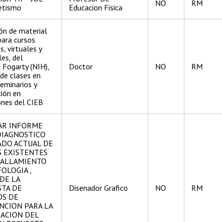
NO
RM
etismo
Educacion Fisica
ón de material
ara cursos
, virtuales y
les, del
 Fogarty (NIH),
Doctor
NO
RM
 de clases en
seminarios y
ión en
ones del CIEB
AR INFORME
DIAGNOSTICO
ADO ACTUAL DE
S EXISTENTES
TALLAMIENTO
OLOGIA ,
DE LA
TA DE
Disenador Grafico
NO
RM
OS DE
NCION PARA LA
ACION DEL