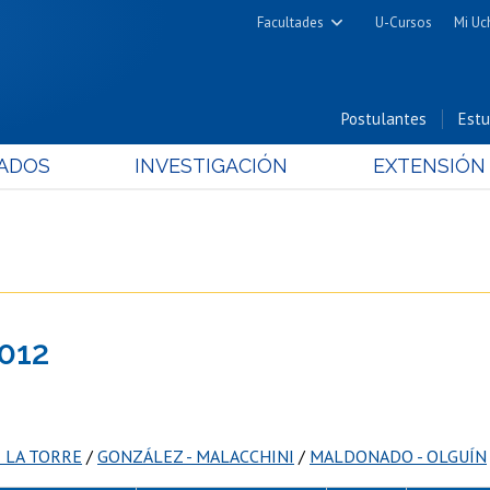
Facultades
U-Cursos
Mi Uc
Arquitectura y Urbanismo
Ciencias
Postulantes
Estu
Cs. Físicas y Matemáticas
ADOS
INVESTIGACIÓN
EXTENSIÓN
Cs. Químicas y Farmacéuticas
Cs. Veterinarias y Pecuarias
Derecho
Filosofía y Humanidades
Medicina
2012
Estudios Avanzados en Educación
Nutrición y Tecnología de
Alimentos
E LA TORRE
/
GONZÁLEZ - MALACCHINI
/
MALDONADO - OLGUÍN