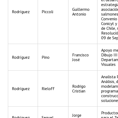
estrategi
Guillermo
asociaci
Rodríguez
Piccoli
Antonio
salmones,
Convenio
Conicyt y
de Chile,
Resoluci
09 de Se
Apoyo me
Francisco
Dibujo III
Rodríguez
Pino
José
Departam
Visuales
Analista 
Análisis, 
Rodrigo
modelami
Rodríguez
Rieloff
Cristian
programas
construcc
solucione
Producto
Jorge
Rodríguez
Seguel
para el T