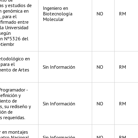
as y estudios de
Ingeniero en
ón genómica en
Biotecnología
NO
RM
 para el
Molecular
 firmado entre
 la Universidad
 según
ón Nº5326 del
ptiembr
todológico en
 para el
Sin Información
NO
RM
ento de Artes
Programador -
definición y
ento de
Sin Información
NO
RM
, su rediseño y
ión de
s requeridas.
r en montajes
eatro Nacional
Sin Información
NO
RM