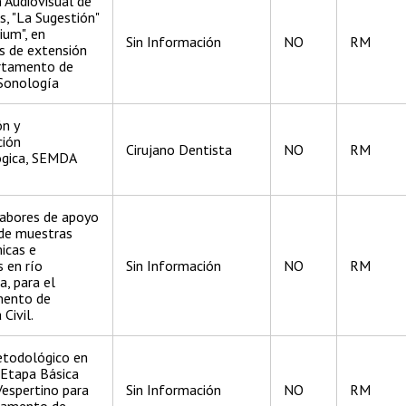
 Audiovisual de
s, "La Sugestión"
ium", en
Sin Información
NO
RM
s de extensión
rtamento de
 Sonología
ón y
ción
Cirujano Dentista
NO
RM
gica, SEMDA
labores de apoyo
de muestras
icas e
s en río
Sin Información
NO
RM
, para el
ento de
 Civil.
todológico en
- Etapa Básica
Vespertino para
Sin Información
NO
RM
tamento de