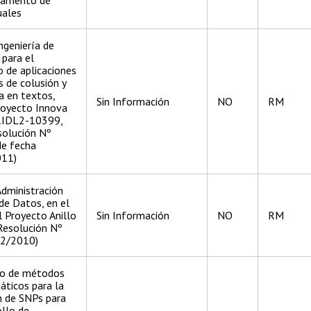
uales
ingeniería de
para el
o de aplicaciones
s de colusión y
a en textos,
Sin Información
NO
RM
royecto Innova
1IDL2-10399,
solución Nº
e fecha
11)
Administración
de Datos, en el
 Proyecto Anillo
Sin Información
NO
RM
Resolución Nº
2/2010)
lo de métodos
áticos para la
n de SNPs para
ollo de