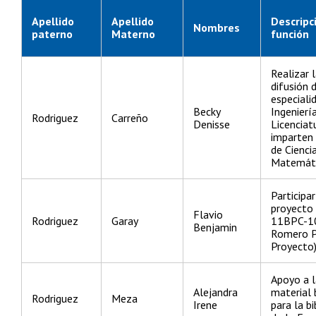
Apellido
Apellido
Descripc
Nombres
paterno
Materno
función
Realizar 
difusión d
especiali
Becky
Ingeniería
Rodriguez
Carreño
Denisse
Licenciat
imparten 
de Ciencia
Matemáti
Participa
proyect
Flavio
Rodriguez
Garay
11BPC-10
Benjamin
Romero P.
Proyecto
Apoyo a l
Alejandra
material 
Rodriguez
Meza
Irene
para la b