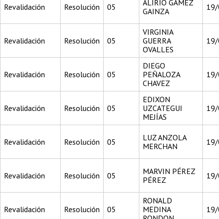
ALIRIO GÁMEZ
Revalidación
Resolución
05
19/
GAINZA
VIRGINIA
Revalidación
Resolución
05
GUERRA
19/
OVALLES
DIEGO
Revalidación
Resolución
05
PEÑALOZA
19/
CHAVEZ
EDIXON
Revalidación
Resolución
05
UZCATEGUI
19/
MEJÍAS
LUZ ANZOLA
Revalidación
Resolución
05
19/
MERCHAN
MARVIN PÉREZ
Revalidación
Resolución
05
19/
PÉREZ
RONALD
Revalidación
Resolución
05
MEDINA
19/
RONDON