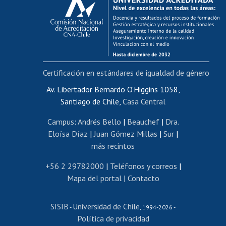
Postulación al AUCAI
Funcionarias/os
Cursos internos de capacitación
Bienestar del personal
Certificación en estándares de igualdad de género
Portal de movilidad interna
Certificado de renta
Av. Libertador Bernardo O'Higgins 1058,
Santiago de Chile,
Casa Central
Certificado de renta honorarios
Gestión de correo uchile
Campus
:
Andrés Bello
|
Beauchef
|
Dra.
Editar páginas blancas
Eloísa Díaz
|
Juan Gómez Millas
|
Sur
|
más recintos
Extranjeras/os
Revalidación y reconocimiento de títulos
+56 2 29782000
|
Teléfonos y correos
|
Mapa del portal
|
Contacto
Postulación al Programa de Movilidad Estudiantil
Inscripción de asignaturas
SISIB
Universidad de Chile
Cursos de español
-
, 1994-2026 -
Política de privacidad