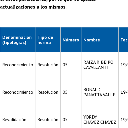
actualizaciones a los mismos.
Denominación
Tipo de
Número
Nombre
Fec
(tipologías)
norma
RAIZA RIBEIRO
Reconocimiento
Resolución
05
19/
CAVALCANTI
RONALD
Reconocimiento
Resolución
05
19/
PANATTA VALLE
YORDY
Revalidación
Resolución
05
19/
CHÁVEZ CHÁVEZ