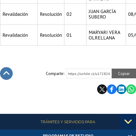
JUAN GARCÍA
Revalidación
Resolución
02
08/
SUBERO
MARYARI VERA
Revalidación
Resolución
01
05/
OLRELLANA
Compartir:
Copiar
https://uchile.cl/u172826
Subir
Más información
TRÁMITES Y SERVICIOS PARA
PROGRAMAS DE ESTUDIO