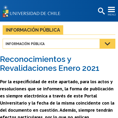
EXTENSIÓN
MENÚ
BIBLIOTECAS
LA UNIVERSIDAD
INFORMACIÓN PÚBLICA
Postulantes
INFORMACIÓN PÚBLICA
Estudiantes
Reconocimientos y
Académicas/os
Revalidaciones Enero 2021
Funcionarias/os
Por la especificidad de este apartado, para los actos y
Egresadas/os
resoluciones que se informen, la forma de publicación
es siempre electrónica a través de este Portal
Universitario y la fecha de la misma coincidente con la
del documento en cuestión. Además, siempre tendrán
efectos particulares, por lo que no aplican