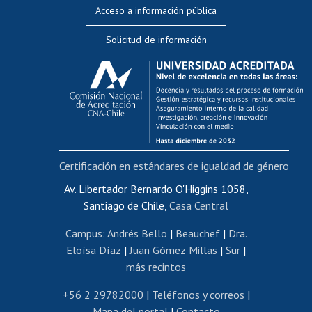
Perfeccionamiento
Acceso a información pública
Editar Portafolio Académico
Solicitud de información
Evaluación docente
Calificación académica
Postulación al AUCAI
Funcionarias/os
Cursos internos de capacitación
Bienestar del personal
Certificación en estándares de igualdad de género
Portal de movilidad interna
Certificado de renta
Av. Libertador Bernardo O'Higgins 1058,
Santiago de Chile,
Casa Central
Certificado de renta honorarios
Gestión de correo uchile
Campus
:
Andrés Bello
|
Beauchef
|
Dra.
Editar páginas blancas
Eloísa Díaz
|
Juan Gómez Millas
|
Sur
|
más recintos
Extranjeras/os
Revalidación y reconocimiento de títulos
+56 2 29782000
|
Teléfonos y correos
|
Mapa del portal
|
Contacto