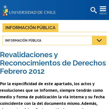
EXTENSIÓN
MENÚ
BIBLIOTECAS
LA UNIVERSIDAD
INFORMACIÓN PÚBLICA
Postulantes
INFORMACIÓN PÚBLICA
Estudiantes
Revalidaciones y
Académicas/os
Reconocimientos de Derechos
Funcionarias/os
Febrero 2012
Egresadas/os
Por la especificidad de este apartado, los actos y
resoluciones que se informen, siempre tendrán como
medio y forma de publicación la vía interna y su fecha
coincidente con la del documento mismo. Además,