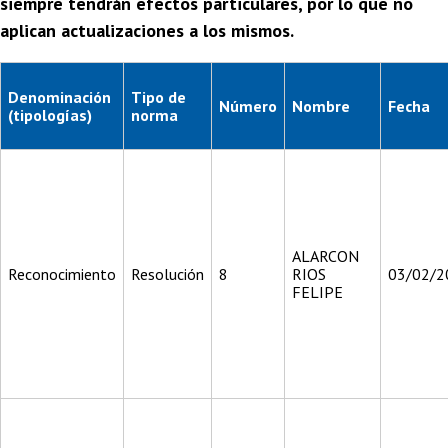
siempre tendrán efectos particulares, por lo que no
aplican actualizaciones a los mismos.
Denominación
Tipo de
Número
Nombre
Fecha
(tipologías)
norma
ALARCON
Reconocimiento
Resolución
8
RIOS
03/02/2
FELIPE