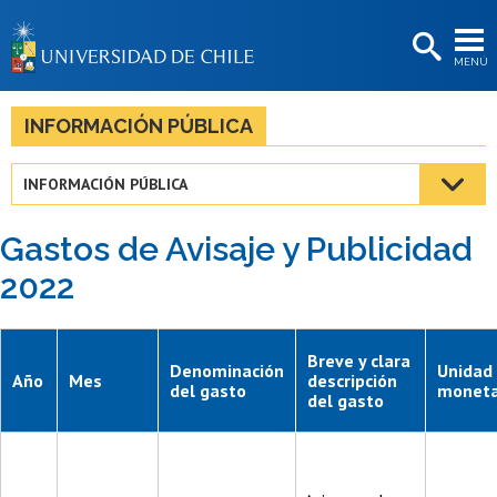
EXTENSIÓN
MENÚ
BIBLIOTECAS
LA UNIVERSIDAD
INFORMACIÓN PÚBLICA
Postulantes
INFORMACIÓN PÚBLICA
Estudiantes
Gastos de Avisaje y Publicidad
Académicas/os
2022
Funcionarias/os
Egresadas/os
Breve y clara
Denominación
Unidad
Año
Mes
descripción
del gasto
moneta
del gasto