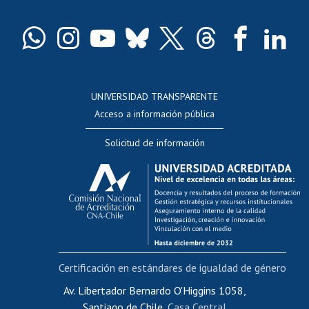
Certificado de títulos y grados
Docentes
Postulación a concursos internos de investigación
Consulta a bases de datos
UNIVERSIDAD TRANSPARENTE
Perfeccionamiento
Acceso a información pública
Editar Portafolio Académico
Solicitud de información
Evaluación docente
Calificación académica
Postulación al AUCAI
Funcionarias/os
Cursos internos de capacitación
Bienestar del personal
Certificación en estándares de igualdad de género
Portal de movilidad interna
Certificado de renta
Av. Libertador Bernardo O'Higgins 1058,
Santiago de Chile,
Casa Central
Certificado de renta honorarios