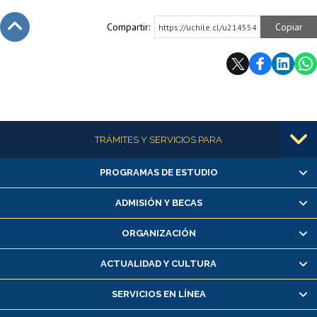
Compartir:
Copiar
https://uchile.cl/u214554
Subir
Más información
TRÁMITES Y SERVICIOS PARA
PROGRAMAS DE ESTUDIO
Alumnas/os y exalumnas/os
Matrícula en línea
ADMISIÓN Y BECAS
Inscripción y cambio de asignaturas
ORGANIZACIÓN
Consulta y certificado de notas
Certificado de alumno regular
ACTUALIDAD Y CULTURA
Servicio médico y dental
SERVICIOS EN LÍNEA
Pago de arancel y crédito alumnos
Pago de arancel y crédito exalumnos