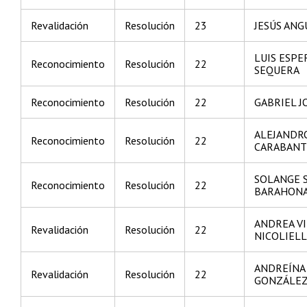
Revalidación
Resolución
23
JESÚS AN
LUIS ESP
Reconocimiento
Resolución
22
SEQUERA
Reconocimiento
Resolución
22
GABRIEL J
ALEJANDR
Reconocimiento
Resolución
22
CARABANT
SOLANGE 
Reconocimiento
Resolución
22
BARAHON
ANDREA V
Revalidación
Resolución
22
NICOLIELL
ANDREÍNA
Revalidación
Resolución
22
GONZÁLE