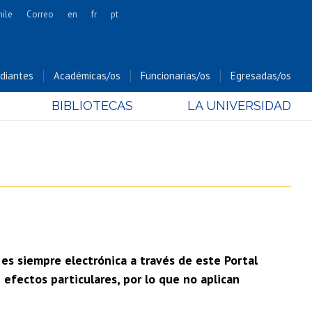
hile
Correo
en
fr
pt
Artes
Cs. Agronómicas
diantes
Académicas/os
Funcionarias/os
Egresadas/os
Cs. Forestales y Conservación
BIBLIOTECAS
LA UNIVERSIDAD
Cs. Sociales
Comunicación e Imagen
Economía y Negocios
Gobierno
Odontología
Estudios Internacionales
Bachillerato
 es siempre electrónica a través de este Portal
Hospital Clínico
efectos particulares, por lo que no aplican