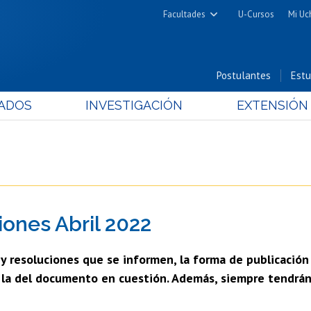
Facultades
U-Cursos
Mi Uc
Arquitectura y Urbanismo
Ciencias
Postulantes
Estu
Cs. Físicas y Matemáticas
ADOS
INVESTIGACIÓN
EXTENSIÓN
Cs. Químicas y Farmacéuticas
Cs. Veterinarias y Pecuarias
Derecho
Filosofía y Humanidades
Medicina
ones Abril 2022
Estudios Avanzados en Educación
Nutrición y Tecnología de
s y resoluciones que se informen, la forma de publicación
Alimentos
n la del documento en cuestión. Además, siempre tendrán 