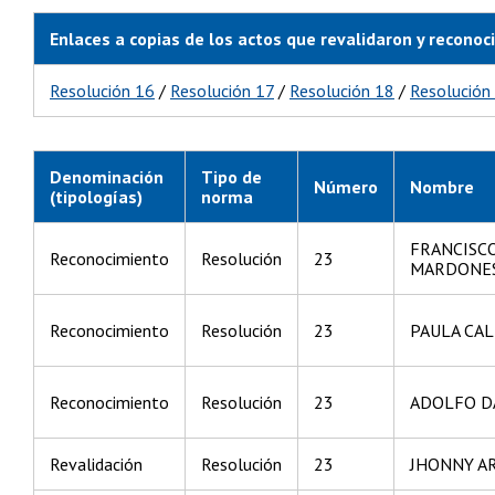
Enlaces a copias de los actos que revalidaron y reconoc
Resolución 16
/
Resolución 17
/
Resolución 18
/
Resolución
Denominación
Tipo de
Número
Nombre
(tipologías)
norma
FRANCISC
Reconocimiento
Resolución
23
MARDONE
Reconocimiento
Resolución
23
PAULA CA
Reconocimiento
Resolución
23
ADOLFO D
Revalidación
Resolución
23
JHONNY A