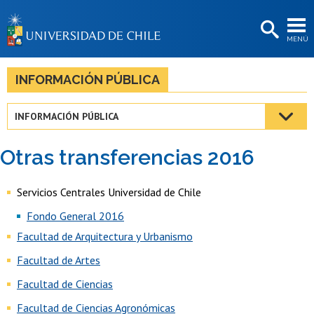
EXTENSIÓN
MENÚ
BIBLIOTECAS
LA UNIVERSIDAD
INFORMACIÓN PÚBLICA
Postulantes
INFORMACIÓN PÚBLICA
Estudiantes
Otras transferencias 2016
Académicas/os
Funcionarias/os
Servicios Centrales Universidad de Chile
Fondo General 2016
Egresadas/os
Facultad de Arquitectura y Urbanismo
Facultad de Artes
Facultad de Ciencias
Facultad de Ciencias Agronómicas