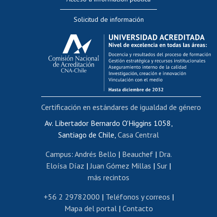
Editar Portafolio Académico
Solicitud de información
Evaluación docente
Calificación académica
Postulación al AUCAI
Funcionarias/os
Cursos internos de capacitación
Bienestar del personal
Certificación en estándares de igualdad de género
Portal de movilidad interna
Certificado de renta
Av. Libertador Bernardo O'Higgins 1058,
Santiago de Chile,
Casa Central
Certificado de renta honorarios
Gestión de correo uchile
Campus
:
Andrés Bello
|
Beauchef
|
Dra.
Editar páginas blancas
Eloísa Díaz
|
Juan Gómez Millas
|
Sur
|
más recintos
Extranjeras/os
Revalidación y reconocimiento de títulos
+56 2 29782000
|
Teléfonos y correos
|
Mapa del portal
|
Contacto
Postulación al Programa de Movilidad Estudiantil