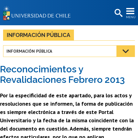
EXTENSIÓN
MENÚ
BIBLIOTECAS
LA UNIVERSIDAD
INFORMACIÓN PÚBLICA
Postulantes
INFORMACIÓN PÚBLICA
Estudiantes
Reconocimientos y
Académicas/os
Revalidaciones Febrero 2013
Funcionarias/os
Por la especificidad de este apartado, para los actos y
Egresadas/os
resoluciones que se informen, la forma de publicación
es siempre electrónica a través de este Portal
Universitario y la fecha de la misma coincidente con la
del documento en cuestión. Además, siempre tendrán
efectos particulares, por lo que no aplican