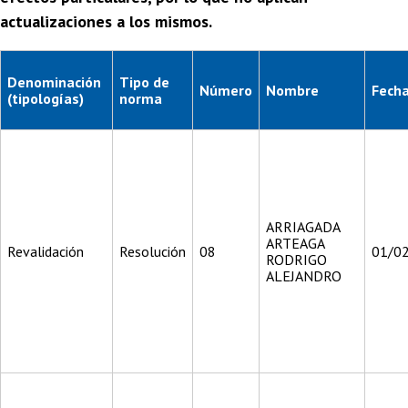
actualizaciones a los mismos.
Denominación
Tipo de
Número
Nombre
Fech
(tipologías)
norma
ARRIAGADA
ARTEAGA
Revalidación
Resolución
08
01/0
RODRIGO
ALEJANDRO