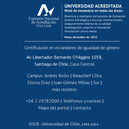
Calificación académica
Postulación al AUCAI
Funcionarias/os
Cursos internos de capacitación
Bienestar del personal
Certificación en estándares de igualdad de género
Portal de movilidad interna
Certificado de renta
Av. Libertador Bernardo O'Higgins 1058,
Santiago de Chile,
Casa Central
Certificado de renta honorarios
Gestión de correo uchile
Campus
:
Andrés Bello
|
Beauchef
|
Dra.
Editar páginas blancas
Eloísa Díaz
|
Juan Gómez Millas
|
Sur
|
más recintos
Extranjeras/os
Revalidación y reconocimiento de títulos
+56 2 29782000
|
Teléfonos y correos
|
Mapa del portal
|
Contacto
Postulación al Programa de Movilidad Estudiantil
Inscripción de asignaturas
SISIB
Universidad de Chile
Cursos de español
-
, 1994-2026 -