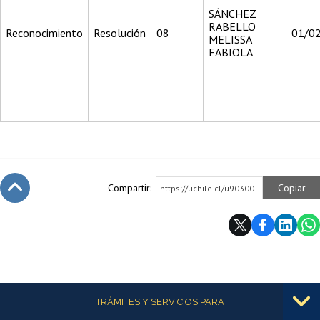
SÁNCHEZ
RABELLO
Reconocimiento
Resolución
08
01/0
MELISSA
FABIOLA
Compartir:
Copiar
https://uchile.cl/u90300
Subir
Más información
TRÁMITES Y SERVICIOS PARA