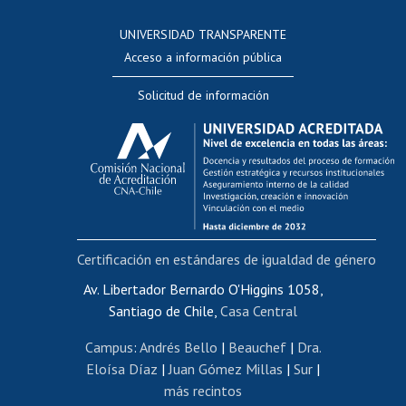
Consulta a bases de datos
UNIVERSIDAD TRANSPARENTE
Perfeccionamiento
Acceso a información pública
Editar Portafolio Académico
Solicitud de información
Evaluación docente
Calificación académica
Postulación al AUCAI
Funcionarias/os
Cursos internos de capacitación
Bienestar del personal
Certificación en estándares de igualdad de género
Portal de movilidad interna
Certificado de renta
Av. Libertador Bernardo O'Higgins 1058,
Santiago de Chile,
Casa Central
Certificado de renta honorarios
Gestión de correo uchile
Campus
:
Andrés Bello
|
Beauchef
|
Dra.
Editar páginas blancas
Eloísa Díaz
|
Juan Gómez Millas
|
Sur
|
más recintos
Extranjeras/os