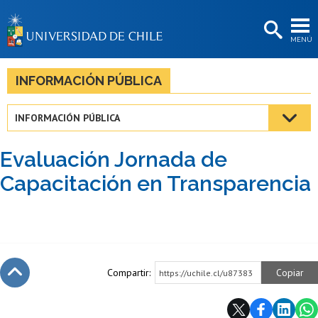
EXTENSIÓN
MENÚ
BIBLIOTECAS
LA UNIVERSIDAD
INFORMACIÓN PÚBLICA
Postulantes
INFORMACIÓN PÚBLICA
Estudiantes
Evaluación Jornada de
Académicas/os
Capacitación en Transparencia
Funcionarias/os
Egresadas/os
Compartir:
Copiar
https://uchile.cl/u87383
Subir