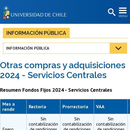
EXTENSIÓN
MENÚ
BIBLIOTECAS
LA UNIVERSIDAD
INFORMACIÓN PÚBLICA
Postulantes
INFORMACIÓN PÚBLICA
Estudiantes
Otras compras y adquisiciones
Académicas/os
2024 - Servicios Centrales
Funcionarias/os
Resumen Fondos Fijos 2024 - Servicios Centrales
Egresadas/os
Mes a
Rectoría
Prorrectoría
VAA
rendir
Sin
Sin
Sin
contabilización
contabilización
contabilización
Enero
de rendiciones
de rendiciones
de rendiciones