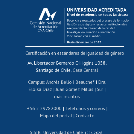
Calificación académica
Postulación al AUCAI
Funcionarias/os
Cursos internos de capacitación
Bienestar del personal
Certificación en estándares de igualdad de género
Portal de movilidad interna
Certificado de renta
Av. Libertador Bernardo O'Higgins 1058,
Santiago de Chile,
Casa Central
Certificado de renta honorarios
Gestión de correo uchile
Campus
:
Andrés Bello
|
Beauchef
|
Dra.
Editar páginas blancas
Eloísa Díaz
|
Juan Gómez Millas
|
Sur
|
más recintos
Extranjeras/os
Revalidación y reconocimiento de títulos
+56 2 29782000
|
Teléfonos y correos
|
Mapa del portal
|
Contacto
Postulación al Programa de Movilidad Estudiantil
Inscripción de asignaturas
SISIB
Universidad de Chile
Cursos de español
-
, 1994-2026 -