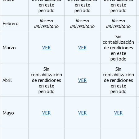
en este
en este
en este
período
período
período
Receso
Receso
Receso
Febrero
universitario
universitario
universitario
Sin
contabilización
Marzo
VER
VER
de rendiciones
en este
período
Sin
Sin
contabilización
contabilización
Abril
de rendiciones
VER
de rendiciones
en este
en este
período
período
Mayo
VER
VER
VER