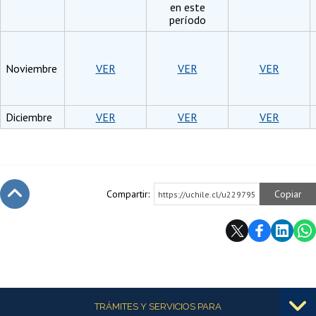
en este
período
Noviembre
VER
VER
VER
Diciembre
VER
VER
VER
Compartir:
Copiar
https://uchile.cl/u229795
Subir
Más información
TRÁMITES Y SERVICIOS PARA