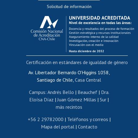
Solicitud de información
Evaluación docente
Calificación académica
Postulación al AUCAI
Funcionarias/os
Cursos internos de capacitación
Bienestar del personal
Certificación en estándares de igualdad de género
Portal de movilidad interna
Certificado de renta
Av. Libertador Bernardo O'Higgins 1058,
Santiago de Chile,
Casa Central
Certificado de renta honorarios
Gestión de correo uchile
Campus
:
Andrés Bello
|
Beauchef
|
Dra.
Editar páginas blancas
Eloísa Díaz
|
Juan Gómez Millas
|
Sur
|
más recintos
Extranjeras/os
Revalidación y reconocimiento de títulos
+56 2 29782000
|
Teléfonos y correos
|
Mapa del portal
|
Contacto
Postulación al Programa de Movilidad Estudiantil
Inscripción de asignaturas