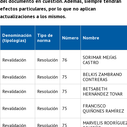
del documento en cuestión. Además, siempre tendrán
efectos particulares, por lo que no aplican
actualizaciones a los mismos.
Denominación
Tipo de
Número
Nombre
(tipologías)
norma
SORIMAR MEJÍAS
Revalidación
Resolución
76
CASTRO
BELKIS ZAMBRANO
Revalidación
Resolución
75
CONTRERAS
BETSABETH
Revalidación
Resolución
75
HERNÁNDEZ TOVAR
FRANCISCO
Revalidación
Resolución
75
QUIÑONES RAMÍREZ
MARVELIS RODRÍGUE
Revalidación
Resolución
75