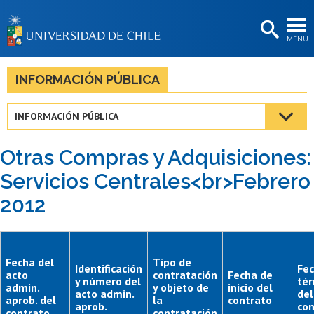
EXTENSIÓN
MENÚ
BIBLIOTECAS
LA UNIVERSIDAD
INFORMACIÓN PÚBLICA
Postulantes
INFORMACIÓN PÚBLICA
Estudiantes
Otras Compras y Adquisiciones:
Académicas/os
Servicios Centrales<br>Febrero
Funcionarias/os
2012
Egresadas/os
Fecha del
Tipo de
Identificación
Fec
acto
contratación
Fecha de
y número del
té
admin.
y objeto de
inicio del
acto admin.
del
aprob. del
la
contrato
aprob.
con
contrato
contratación