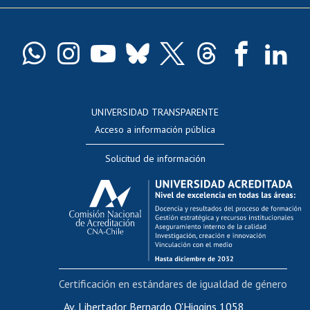
Pago de arancel y crédito exalumnos
Certificado de títulos y grados
Docentes
Postulación a concursos internos de investigación
Consulta a bases de datos
UNIVERSIDAD TRANSPARENTE
Perfeccionamiento
Acceso a información pública
Editar Portafolio Académico
Solicitud de información
Evaluación docente
Calificación académica
Postulación al AUCAI
Funcionarias/os
Cursos internos de capacitación
Bienestar del personal
Certificación en estándares de igualdad de género
Portal de movilidad interna
Certificado de renta
Av. Libertador Bernardo O'Higgins 1058,