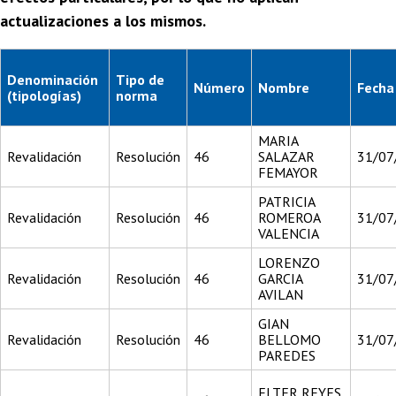
actualizaciones a los mismos.
Denominación
Tipo de
Número
Nombre
Fecha
(tipologías)
norma
MARIA
Revalidación
Resolución
46
SALAZAR
31/07
FEMAYOR
PATRICIA
Revalidación
Resolución
46
ROMEROA
31/07
VALENCIA
LORENZO
Revalidación
Resolución
46
GARCIA
31/07
AVILAN
GIAN
Revalidación
Resolución
46
BELLOMO
31/07
PAREDES
ELTER REYES