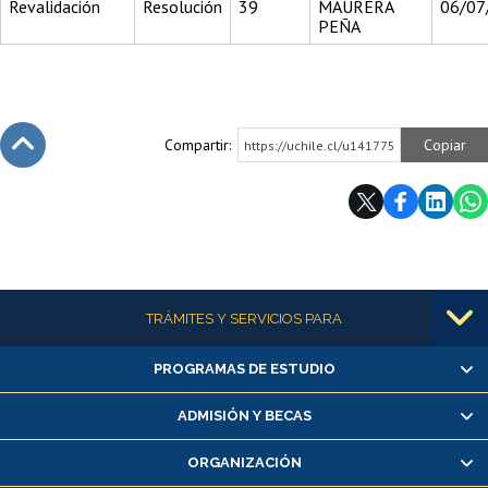
Revalidación
Resolución
39
MAURERA
06/07
PEÑA
Compartir:
Copiar
https://uchile.cl/u141775
Subir
Más información
TRÁMITES Y SERVICIOS PARA
PROGRAMAS DE ESTUDIO
Alumnas/os y exalumnas/os
Matrícula en línea
ADMISIÓN Y BECAS
Inscripción y cambio de asignaturas
ORGANIZACIÓN
Consulta y certificado de notas