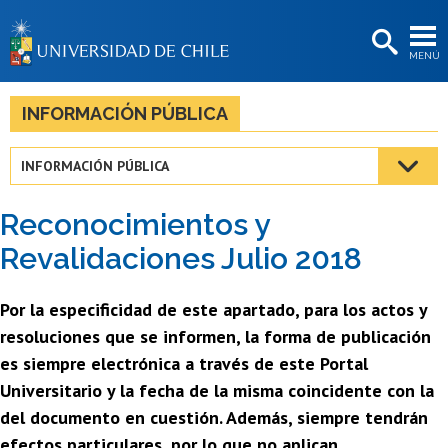
EXTENSIÓN
MENÚ
BIBLIOTECAS
LA UNIVERSIDAD
INFORMACIÓN PÚBLICA
Postulantes
INFORMACIÓN PÚBLICA
Estudiantes
Reconocimientos y
Académicas/os
Revalidaciones Julio 2018
Funcionarias/os
Por la especificidad de este apartado, para los actos y
Egresadas/os
resoluciones que se informen, la forma de publicación
es siempre electrónica a través de este Portal
Universitario y la fecha de la misma coincidente con la
del documento en cuestión. Además, siempre tendrán
efectos particulares, por lo que no aplican