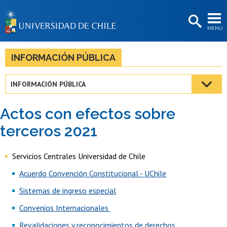
EXTENSIÓN
MENÚ
BIBLIOTECAS
LA UNIVERSIDAD
INFORMACIÓN PÚBLICA
Postulantes
INFORMACIÓN PÚBLICA
Estudiantes
Actos con efectos sobre
Académicas/os
terceros 2021
Funcionarias/os
Servicios Centrales Universidad de Chile
Egresadas/os
Acuerdo Convención Constitucional - UChile
Sistemas de ingreso especial
Convenios Internacionales
Revalidaciones y reconocimientos de derechos