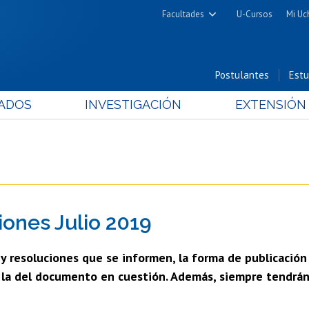
Facultades
U-Cursos
Mi Uc
Arquitectura y Urbanismo
Ciencias
Postulantes
Estu
Cs. Físicas y Matemáticas
ADOS
INVESTIGACIÓN
EXTENSIÓN
Cs. Químicas y Farmacéuticas
Cs. Veterinarias y Pecuarias
Derecho
Filosofía y Humanidades
Medicina
ones Julio 2019
Estudios Avanzados en Educación
Nutrición y Tecnología de
s y resoluciones que se informen, la forma de publicación
Alimentos
n la del documento en cuestión. Además, siempre tendrán 