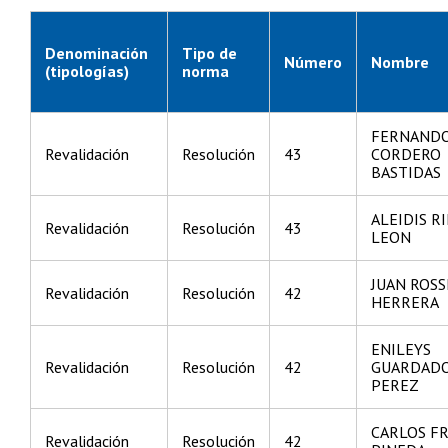
Denominación
Tipo de
Número
Nombre
(tipologías)
norma
FERNAND
Revalidación
Resolución
43
CORDERO
BASTIDAS
ALEIDIS R
Revalidación
Resolución
43
LEON
JUAN ROSS
Revalidación
Resolución
42
HERRERA
ENILEYS
Revalidación
Resolución
42
GUARDAD
PEREZ
CARLOS F
Revalidación
Resolución
42