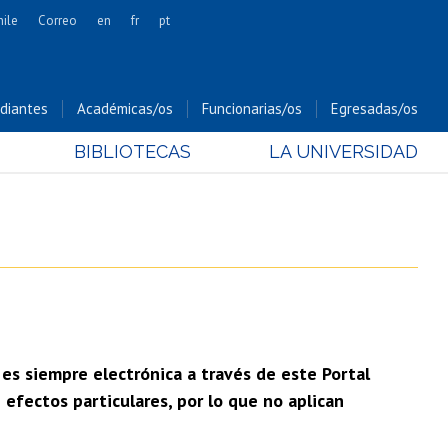
hile
Correo
en
fr
pt
Artes
Cs. Agronómicas
diantes
Académicas/os
Funcionarias/os
Egresadas/os
Cs. Forestales y Conservación
BIBLIOTECAS
LA UNIVERSIDAD
Cs. Sociales
Comunicación e Imagen
Economía y Negocios
Gobierno
Odontología
Estudios Internacionales
Bachillerato
 es siempre electrónica a través de este Portal
Hospital Clínico
efectos particulares, por lo que no aplican