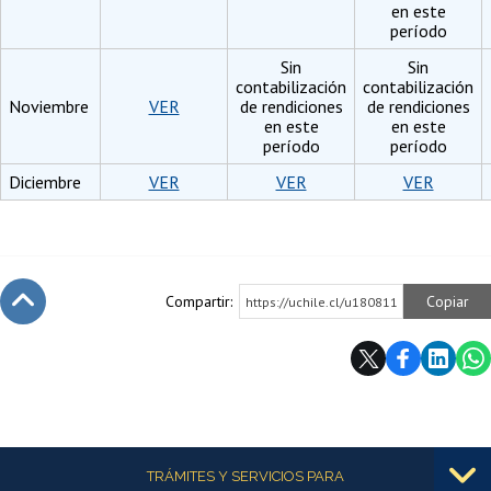
en este
período
Sin
Sin
contabilización
contabilización
Noviembre
VER
de rendiciones
de rendiciones
en este
en este
período
período
Diciembre
VER
VER
VER
Compartir:
Copiar
https://uchile.cl/u180811
Subir
Más información
TRÁMITES Y SERVICIOS PARA