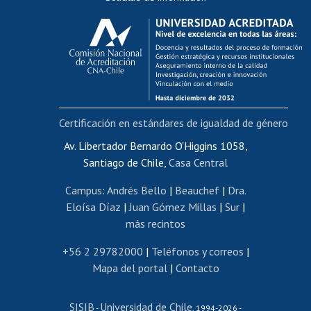
Calificación académica
Postulación al AUCAI
Funcionarias/os
Cursos internos de capacitación
Bienestar del personal
Certificación en estándares de igualdad de género
Portal de movilidad interna
Certificado de renta
Av. Libertador Bernardo O'Higgins 1058,
Santiago de Chile,
Casa Central
Certificado de renta honorarios
Gestión de correo uchile
Campus
:
Andrés Bello
|
Beauchef
|
Dra.
Editar páginas blancas
Eloísa Díaz
|
Juan Gómez Millas
|
Sur
|
más recintos
Extranjeras/os
Revalidación y reconocimiento de títulos
+56 2 29782000
|
Teléfonos y correos
|
Mapa del portal
|
Contacto
Postulación al Programa de Movilidad Estudiantil
Inscripción de asignaturas
SISIB
Universidad de Chile
Cursos de español
-
, 1994-2026 -