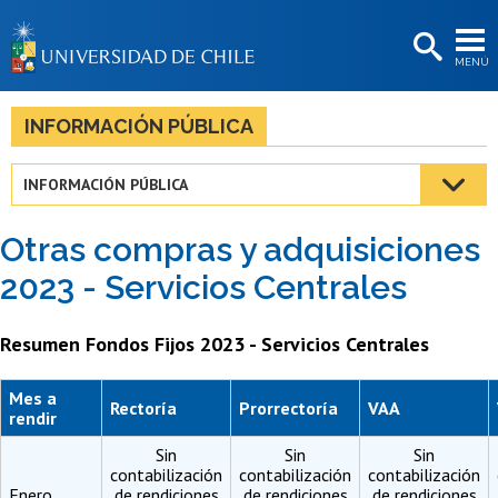
EXTENSIÓN
MENÚ
BIBLIOTECAS
LA UNIVERSIDAD
INFORMACIÓN PÚBLICA
Postulantes
INFORMACIÓN PÚBLICA
Estudiantes
Otras compras y adquisiciones
Académicas/os
2023 - Servicios Centrales
Funcionarias/os
Resumen Fondos Fijos 2023 - Servicios Centrales
Egresadas/os
Mes a
Rectoría
Prorrectoría
VAA
rendir
Sin
Sin
Sin
contabilización
contabilización
contabilización
Enero
de rendiciones
de rendiciones
de rendiciones