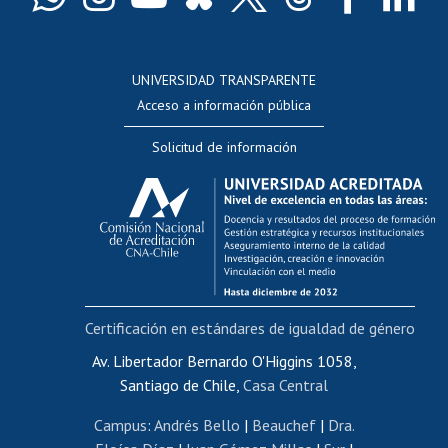
Docentes
Postulación a concursos internos de investigación
Consulta a bases de datos
UNIVERSIDAD TRANSPARENTE
Perfeccionamiento
Acceso a información pública
Editar Portafolio Académico
Solicitud de información
Evaluación docente
Calificación académica
Postulación al AUCAI
Funcionarias/os
Cursos internos de capacitación
Bienestar del personal
Certificación en estándares de igualdad de género
Portal de movilidad interna
Certificado de renta
Av. Libertador Bernardo O'Higgins 1058,
Santiago de Chile,
Casa Central
Certificado de renta honorarios
Gestión de correo uchile
Campus
:
Andrés Bello
|
Beauchef
|
Dra.
Editar páginas blancas