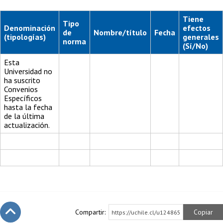
Tiene
Tipo
Denominación
efectos
de
Nombre/título
Fecha
(tipologías)
generales
norma
(Sí/No)
Esta
Universidad no
ha suscrito
Convenios
Específicos
hasta la fecha
de la última
actualización.
Compartir:
Copiar
https://uchile.cl/u124865