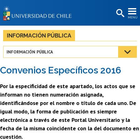
EXTENSIÓN
MENÚ
BIBLIOTECAS
LA UNIVERSIDAD
INFORMACIÓN PÚBLICA
Postulantes
INFORMACIÓN PÚBLICA
Estudiantes
Convenios Específicos 2016
Académicas/os
Funcionarias/os
Por la especificidad de este apartado, los actos que se
informan no tienen numeración asignada,
Egresadas/os
identificándose por el nombre o título de cada uno. De
igual modo, la forma de publicación es siempre
electrónica a través de este Portal Universitario y la
fecha de la misma coincidente con la del documento en
cuestión.