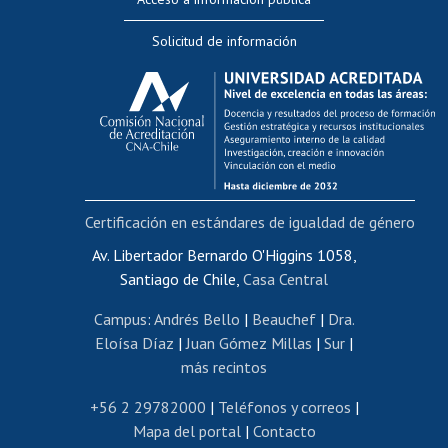
Editar Portafolio Académico
Solicitud de información
Evaluación docente
Calificación académica
Postulación al AUCAI
Funcionarias/os
Cursos internos de capacitación
Bienestar del personal
Certificación en estándares de igualdad de género
Portal de movilidad interna
Certificado de renta
Av. Libertador Bernardo O'Higgins 1058,
Santiago de Chile,
Casa Central
Certificado de renta honorarios
Gestión de correo uchile
Campus
:
Andrés Bello
|
Beauchef
|
Dra.
Editar páginas blancas
Eloísa Díaz
|
Juan Gómez Millas
|
Sur
|
más recintos
Extranjeras/os
Revalidación y reconocimiento de títulos
+56 2 29782000
|
Teléfonos y correos
|
Mapa del portal
|
Contacto
Postulación al Programa de Movilidad Estudiantil