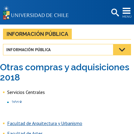
EXTENSIÓN
MENÚ
BIBLIOTECAS
LA UNIVERSIDAD
INFORMACIÓN PÚBLICA
Postulantes
INFORMACIÓN PÚBLICA
Estudiantes
Otras compras y adquisiciones
Académicas/os
2018
Funcionarias/os
Servicios Centrales
Egresadas/os
2018
Facultad de Arquitectura y Urbanismo
Facultad de Artes