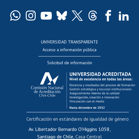
Certificado de títulos y grados
Docentes
Postulación a concursos internos de investigación
Consulta a bases de datos
UNIVERSIDAD TRANSPARENTE
Perfeccionamiento
Acceso a información pública
Editar Portafolio Académico
Solicitud de información
Evaluación docente
Calificación académica
Postulación al AUCAI
Funcionarias/os
Cursos internos de capacitación
Bienestar del personal
Certificación en estándares de igualdad de género
Portal de movilidad interna
Certificado de renta
Av. Libertador Bernardo O'Higgins 1058,
Santiago de Chile,
Casa Central
Certificado de renta honorarios