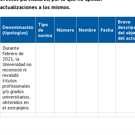
actualizaciones a los mismos.
Breve
Tipo
Denominación
descrip
de
Número
Nombre
Fecha
(tipologías)
del obj
norma
del act
Durante
febrero de
2021, la
Universidad no
reconoció ni
revalidó
títulos
profesionales
y/o grados
universitarios,
obtenidos en
el extranjero.