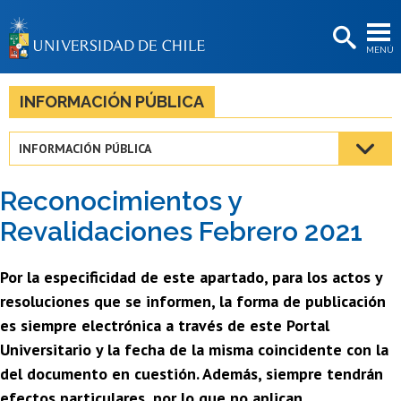
EXTENSIÓN
MENÚ
BIBLIOTECAS
LA UNIVERSIDAD
INFORMACIÓN PÚBLICA
Postulantes
INFORMACIÓN PÚBLICA
Estudiantes
Reconocimientos y
Académicas/os
Revalidaciones Febrero 2021
Funcionarias/os
Por la especificidad de este apartado, para los actos y
Egresadas/os
resoluciones que se informen, la forma de publicación
es siempre electrónica a través de este Portal
Universitario y la fecha de la misma coincidente con la
del documento en cuestión. Además, siempre tendrán
efectos particulares, por lo que no aplican