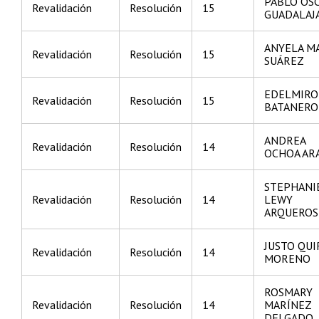
PABLO OS
Revalidación
Resolución
15
GUADALAJ
ANYELA M
Revalidación
Resolución
15
SUÁREZ
EDELMIRO
Revalidación
Resolución
15
BATANERO
ANDREA
Revalidación
Resolución
14
OCHOA AR
STEPHANI
Revalidación
Resolución
14
LEWY
ARQUEROS
JUSTO QU
Revalidación
Resolución
14
MORENO
ROSMARY
Revalidación
Resolución
14
MARÍNEZ
DELGADO