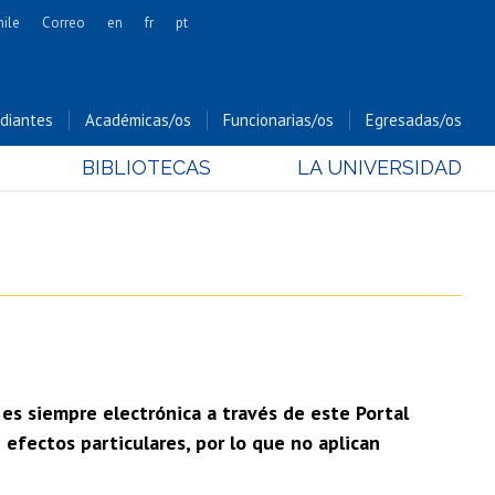
hile
Correo
en
fr
pt
Artes
Cs. Agronómicas
diantes
Académicas/os
Funcionarias/os
Egresadas/os
Cs. Forestales y Conservación
BIBLIOTECAS
LA UNIVERSIDAD
Cs. Sociales
Comunicación e Imagen
Economía y Negocios
Gobierno
Odontología
Estudios Internacionales
Bachillerato
 es siempre electrónica a través de este Portal
Hospital Clínico
efectos particulares, por lo que no aplican