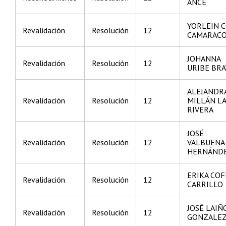
ANCE
YORLEIN 
Revalidación
Resolución
12
CAMARAC
JOHANNA
Revalidación
Resolución
12
URIBE BR
ALEJANDR
Revalidación
Resolución
12
MILLÁN L
RIVERA
JOSÉ
Revalidación
Resolución
12
VALBUENA
HERNÁND
ERIKA COF
Revalidación
Resolución
12
CARRILLO
JOSÉ LAIÑ
Revalidación
Resolución
12
GONZALE