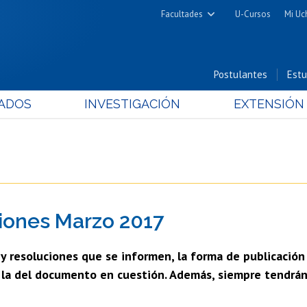
Facultades
U-Cursos
Mi Uc
Arquitectura y Urbanismo
Ciencias
Postulantes
Estu
Cs. Físicas y Matemáticas
ADOS
INVESTIGACIÓN
EXTENSIÓN
Cs. Químicas y Farmacéuticas
Cs. Veterinarias y Pecuarias
Derecho
Filosofía y Humanidades
Medicina
iones Marzo 2017
Estudios Avanzados en Educación
Nutrición y Tecnología de
s y resoluciones que se informen, la forma de publicación
Alimentos
n la del documento en cuestión. Además, siempre tendrán 