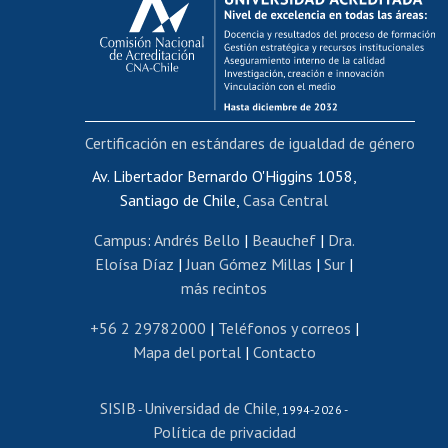
Postulación al AUCAI
Funcionarias/os
Cursos internos de capacitación
Bienestar del personal
Certificación en estándares de igualdad de género
Portal de movilidad interna
Certificado de renta
Av. Libertador Bernardo O'Higgins 1058,
Santiago de Chile,
Casa Central
Certificado de renta honorarios
Gestión de correo uchile
Campus
:
Andrés Bello
|
Beauchef
|
Dra.
Editar páginas blancas
Eloísa Díaz
|
Juan Gómez Millas
|
Sur
|
más recintos
Extranjeras/os
Revalidación y reconocimiento de títulos
+56 2 29782000
|
Teléfonos y correos
|
Mapa del portal
|
Contacto
Postulación al Programa de Movilidad Estudiantil
Inscripción de asignaturas
SISIB
Universidad de Chile
Cursos de español
-
, 1994-2026 -
Política de privacidad