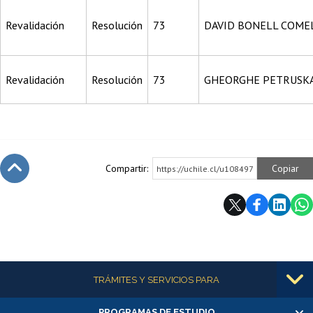
Revalidación
Resolución
73
DAVID BONELL COME
Revalidación
Resolución
73
GHEORGHE PETRUSK
Compartir:
Copiar
https://uchile.cl/u108497
Subir
Más información
TRÁMITES Y SERVICIOS PARA
PROGRAMAS DE ESTUDIO