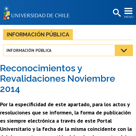
EXTENSIÓN
MENÚ
BIBLIOTECAS
LA UNIVERSIDAD
INFORMACIÓN PÚBLICA
Postulantes
INFORMACIÓN PÚBLICA
Estudiantes
Reconocimientos y
Académicas/os
Revalidaciones Noviembre
Funcionarias/os
2014
Egresadas/os
Por la especificidad de este apartado, para los actos y
resoluciones que se informen, la forma de publicación
es siempre electrónica a través de este Portal
Universitario y la fecha de la misma coincidente con la