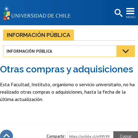
EXTENSIÓN
MENÚ
BIBLIOTECAS
LA UNIVERSIDAD
INFORMACIÓN PÚBLICA
Postulantes
INFORMACIÓN PÚBLICA
Estudiantes
Otras compras y adquisiciones
Académicas/os
Funcionarias/os
Esta Facultad, Instituto, organismo o servicio universitario, no ha
realizado otras compras o adquisiciones, hasta la fecha de la
Egresadas/os
última actualización.
Compartir:
Copiar
https://uchile.cl/u99599